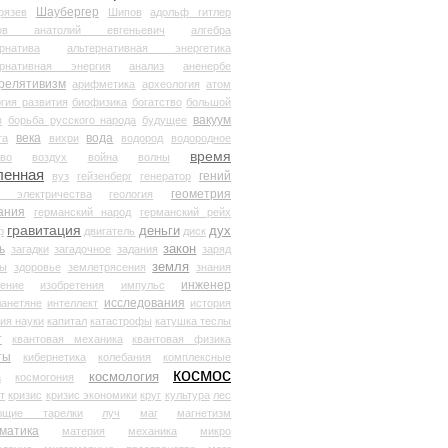
Шаубергер
рязев
Шипов
адольф гитлер
мов анатолий евгеньевич
алгебра
рнатива
альтернативная энергетика
ернативная энергия
анализ
аненербе
релятивизм
арифметика
археология
атом
гия развития
биофизика
богатство
большой
вакуум
в
борьба русского народа
будущее
века
вода
та
вихри
водород
водородное
время
иво
воздух
война
волны
ленная
гений
вуз
гейзенберг
генератор
геометрия
й электричества
геология
ания
германский народ
германский рейх
гравитация
деньги
дух
р
двигатель
диск
ь
закон
загадки
загадочное
задания
заряд
земля
ды
здоровье
землетрясения
знания
инженер
чение
изобретения
импульс
исследования
ланетяне
интеллект
история
ия науки
капитал
катастрофы
катушка теслы
т
квантовая механика
квантовая физика
ты
кибернетика
колебания
комплексные
космос
космология
а
космогония
т
кризис
кризис экономики
круг
культура
лес
ющие тарелки
луч
маг
магнетизм
матика
материя
механика
микро