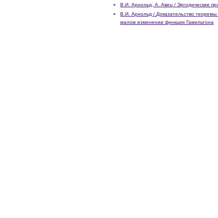
В.И. Арнольд, А. Авец / Эргодические п
В.И. Арнольд / Доказательство теоремы
малом изменении функции Гамильтона