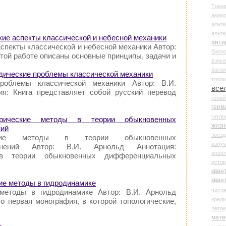
Тими
аки
альте
альт
кие аспекты классической и небесной механики
анти
спекты классической и небесной механики Автор:
биоло
этой работе описаны основные принципы, задачи и
взры
валю
годические проблемы классической механики
топл
проблемы классической механики Автор: В.И.
все
ия: Книга представляет собой русский перевод
гени
герм
гитле
рические методы в теории обыкновенных
жизн
ний
звез
еские методы в теории обыкновенных
излу
внений Автор: В.И. Арнольд Аннотация:
иноп
 в теории обыкновенных дифференциальных
истор
кван
кван
кие методы в гидродинамике
числ
 методы в гидродинамике Автор: В.И. Арнольд
креди
о первая монография, в которой топологиче­ские,
лета
мате