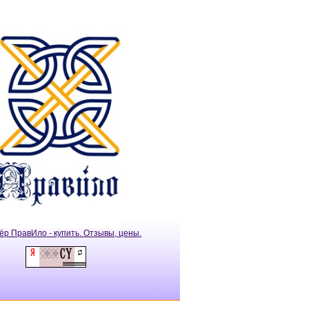
ёр ПравИло - купить. Отзывы, цены.