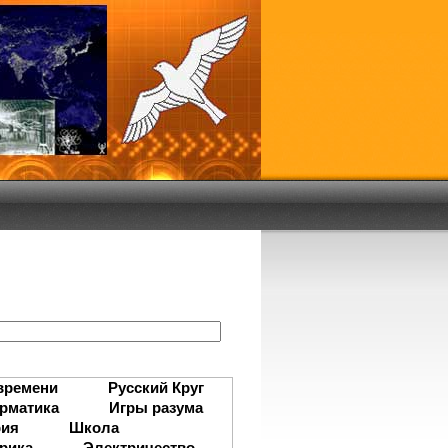
:
времени
Русский Круг
рматика
Игры разума
рия
Школа
рика
Электричество