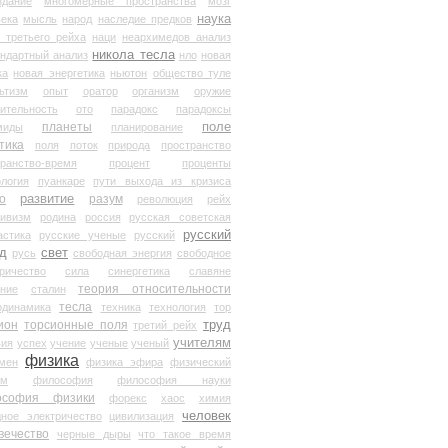
здание
многомерные пространства
мозг
наука
века
мысль
народ
наследие предков
 третьего рейха
наци
неархимедов анализ
никола тесла
андартный анализ
нло
новая
ка
новая энергетика
ньютон
общество туле
ьтизм
опыт
оратор
организм
оружие
ительность
ото
парадокс
парадоксы
планеты
поле
миды
планирование
тика
поля
поток
природа
пространство
транство-время
процент
проценты
логия
пуанкаре
пути выхода из кризиса
о
развитие
разум
революция
рейх
тивизм
родина
россия
русская советская
русский
астика
русские ученые
русский
д
свет
русь
свободная энергия
свободное
ричество
сила
синергетика
славяне
теория относительности
ание
сталин
тесла
одинамика
техника
технология
тор
труд
ион
торсионные поля
третий рейх
учителям
вия
успех
учение
ученые
ученый
физика
мен
физика эфира
физический
ум
философия
философия науки
ософия физики
форекс
хаос
химия
человек
дное электричество
цивилизация
вечество
черные дыры
что такое время