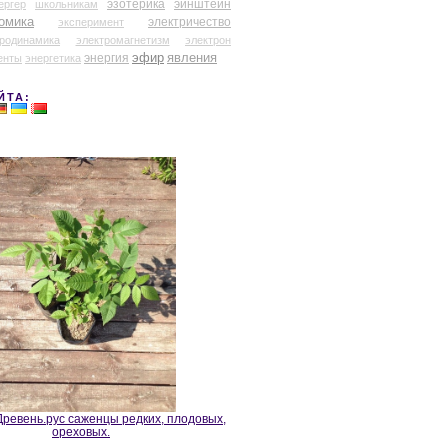
эзотерика
эйнштейн
ергер
школьникам
омика
электричество
эксперимент
тродинамика
электромагнетизм
электрон
эфир
энергия
явления
енты
энергетика
ЙТА:
ревень.рус саженцы редких, плодовых,
ореховых.