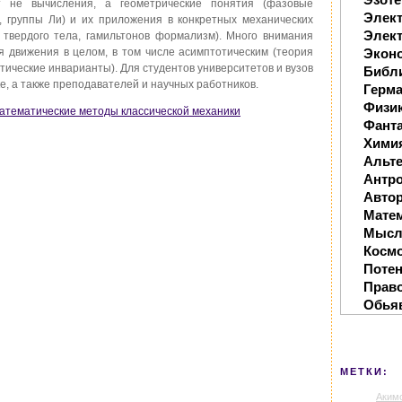
т не вычисления, а геометрические понятия (фазовые
Элек
, группы Ли) и их приложения в конкретных механических
Элект
 твердого тела, гамильтонов формализм). Много внимания
 движения в целом, в том числе асимптотическим (теория
Экон
ические инварианты). Для студентов университетов и вузов
Библ
, а также преподавателей и научных работников.
Герм
Физи
Математические методы классической механики
Фанта
Хими
Альте
Антр
Автор
Мате
Мысл
Косм
Поте
Прав
Обья
МЕТКИ:
Аким