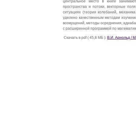
центральное место в книге занимаю
пространства и потоки, векторные поля
ситуациях (теория колебаний, механика
уделено качественным методам изучения
возмущений, методы осреднения, адиабат
с расширенной программой по математике
Скачать в pdf ( 45,8 МБ ):
В.И. Арнольд / 