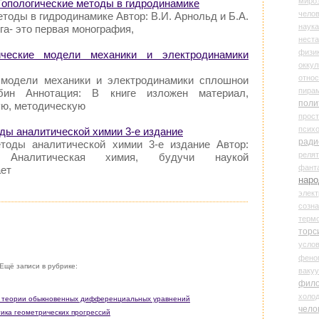
миро
 Топологические методы в гидродинамике
чело
тоды в гидродинамике Автор: В.И. Арнольд и Б.А.
наука
га- это первая монография,
нест
физи
ческие модели механики и электродинамики
оккул
относ
 модели механики и электродинамики сплошнои
пира
бин Аннотация: В книге изложен материал,
поли
ю, методическую
прос
психо
ды аналитической химии 3-е издание
ради
тоды аналитической химии 3-е издание Автор:
реля
Аналитическая химия, будучи наукой
фант
ет
наро
элект
созн
терм
торс
усло
фено
Ещё записи в рубрике:
ваку
фил
холо
 в теории обыкновенных дифференциальных уравнений
чело
тика геометрических прогрессий