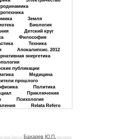
тродинамика
ротехника
омика
Земля
иотека
Биология
ания
Детский круг
ка
Философия
стика
Техника
я
Апокалипсис. 2012
рнативная энергетика
опология
ские публикации
матика
Медицина
ители прошлого
офизика
Политика
нциал
Приключения
о
Психология
вления
Relata Refero
Бахарев Ю.П.
ов
Аюр Кирусс
Кастерин