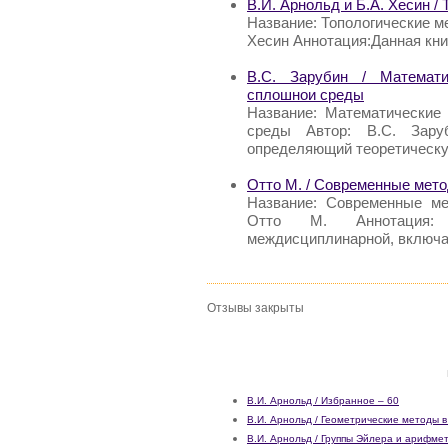
В.И. Арнольд и Б.А. Хесин /
Название: Топологические ме
Хесин Аннотация:Данная кни
В.С. Зарубин / Математи
сплошнои среды
Название: Математические
среды Автор: В.С. Зару
определяющий теоретическу
Отто М. / Современные мето
Название: Современные ме
Отто М. Аннотация: 
междисциплинарной, включа
Отзывы закрыты
В.И. Арнольд / Избранное – 60
В.И. Арнольд / Геометрические методы
В.И. Арнольд / Группы Эйлера и арифме