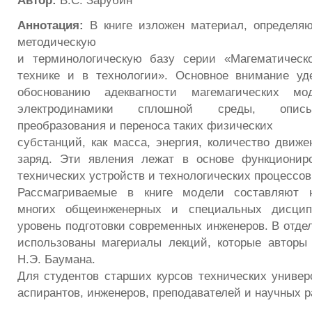
Автор:
В.С. Зарубин
Аннотация:
В книге изложен материал, определяю
методическую
и терминологическую базу серии «Магематическ
технике и в технологии». Основное внимание уд
обоснованию адеквагности магемагических м
электродинамики сплошной среды, опис
преобразования и переноса таких физических
субстанций, как масса, энергия, количество движе
заряд. Эти явления лежат в основе функционир
технических устройств и технологических процессов
Рассмагриваемые в книге модели составляют 
многих общеинженерных и специальных дисцип
уровень подготовки современных инженеров. В отде
использованы магериалы лекций, которые авторы
Н.Э. Баумана.
Для студентов старших курсов технических универс
аспирантов, инженеров, преподавателей и научных р