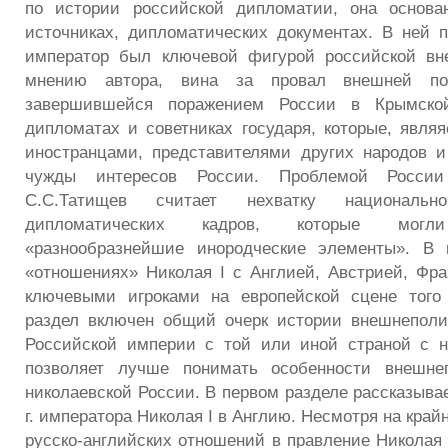
по истории российской дипломатии, она основ
источниках, дипломатических документах. В ней п
император был ключевой фигурой российской вн
мнению автора, вина за провал внешней по
завершившейся поражением России в Крымско
дипломатах и советниках государя, которые, явля
иностранцами, представителями других народов 
чужды интересов России. Проблемой Росси
С.С.Татищев считает нехватку национально
дипломатических кадров, которые мог
«разнообразнейшие инородческие элементы». В 
«отношениях» Николая I с Англией, Австрией, Фр
ключевыми игроками на европейской сцене того
раздел включен общий очерк истории внешнеполи
Российской империи с той или иной страной с н
позволяет лучше понимать особенности внешнеп
николаевской России. В первом разделе рассказывае
г. императора Николая I в Англию. Несмотря на кра
русско-английских отношений в правление Николая 