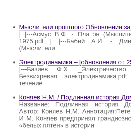
Мыслители прошлого Обновления за
| |---Асмус В.Ф. - Платон (Мыслит
1975.pdf | |---Бабий А.И. - Дм
(Мыслители
Электродинамика – [обновления от 25
|---Базиев Ф.Х. _Электричество 
Безвихревая электродинамика.pdf 
течение
Коняев Н.М. / Подлинная история Д
Название: Подлинная история Д
Автор: Коняев Н.М. Аннотация:Пете
И М. Коняев предпринял грандиозн
«белых пятен» в истории