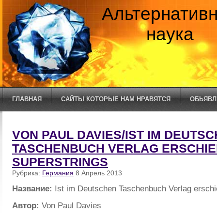
Альтернатив
наука
ГЛАВНАЯ
САЙТЫ КОТОРЫЕ НАМ НРАВЯТСЯ
ОБЬЯВЛ
VON PAUL DAVIES/IST IM DEUTS
TASCHENBUCH VERLAG ERSCHIE
SUPERSTRINGS
Рубрика:
Германия
8 Апрель 2013
Название:
Ist im Deutschen Taschenbuch Verlag erschi
Автор:
Von Paul Davies