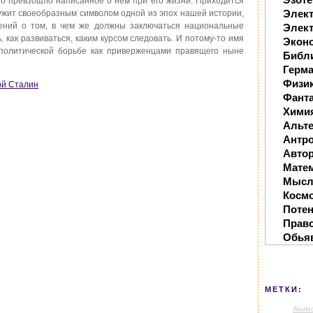
но превзошло написанное о нем при его жизни. Приходится
Элек
лужит своеобразным символом одной из эпох нашей истории,
лений о том, в чем же должны заключаться национальные
Элект
 как развиваться, каким курсом следовать. И потому-то имя
Экон
 политической борьбе как приверженцами правящего ныне
Библ
Герм
Физи
ой Сталин
Фанта
Хими
Альте
Антр
Автор
Мате
Мысл
Косм
Поте
Прав
Обья
МЕТКИ:
Аким