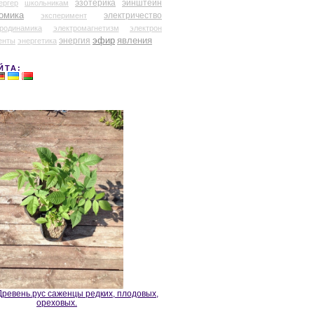
эзотерика
эйнштейн
ергер
школьникам
омика
электричество
эксперимент
тродинамика
электромагнетизм
электрон
эфир
энергия
явления
енты
энергетика
ЙТА:
ревень.рус саженцы редких, плодовых,
ореховых.