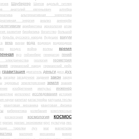
Шаубергер
рязев
Шипов
адольф гитлер
мов анатолий евгеньевич
алгебра
рнатива
альтернативная энергетика
ернативная энергия
анализ
аненербе
релятивизм
арифметика
археология
атом
гия развития
биофизика
богатство
большой
вакуум
в
борьба русского народа
будущее
века
вода
та
вихри
водород
водородное
время
иво
воздух
война
волны
ленная
гений
вуз
гейзенберг
генератор
геометрия
й электричества
геология
ания
германский народ
германский рейх
гравитация
деньги
дух
р
двигатель
диск
ь
закон
загадки
загадочное
задания
заряд
земля
ды
здоровье
землетрясения
знания
инженер
чение
изобретения
импульс
исследования
ланетяне
интеллект
история
ия науки
капитал
катастрофы
катушка теслы
т
квантовая механика
квантовая физика
ты
кибернетика
колебания
комплексные
космос
космология
а
космогония
т
кризис
кризис экономики
круг
культура
лес
ющие тарелки
луч
маг
магнетизм
матика
материя
механика
микро