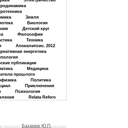
тродинамика
ротехника
омика
Земля
иотека
Биология
ания
Детский круг
ка
Философия
стика
Техника
я
Апокалипсис. 2012
рнативная энергетика
опология
ские публикации
матика
Медицина
ители прошлого
офизика
Политика
нциал
Приключения
о
Психология
вления
Relata Refero
Бахарев Ю.П.
ов
Аюр Кирусс
Кастерин