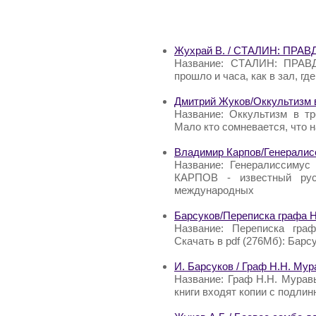
Жухрай В. / СТАЛИН: ПРА
Название: СТАЛИН: ПРАВ
прошло и часа, как в зал, г
Дмитрий Жуков/Оккультизм 
Название: Оккультизм в т
Мало кто сомневается, что 
Владимир Карпов/Генералис
Название: Генералиссимус
КАРПОВ - известный русс
международных
Барсуков/Переписка графа 
Название: Переписка граф
Скачать в pdf (276Мб): Бар
И. Барсуков / Граф Н.Н. Мур
Название: Граф Н.Н. Муравь
книги входят копии с подли