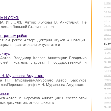
Тими
аки
альте
альт
ВДА И ЛОЖЬ
анти
ДА И ЛОЖЬ Автор: Жухрай В. Аннотация: Не
биоло
де лежал больной Сталин, вошел
взры
валю
в третьем рейхе
топл
ретьем рейхе Автор: Дмитрий Жуков Аннотация:
все
нацисты практиковали оккультизм и
гени
герм
симус
гитле
 Автор: Владимир Карпов Аннотация: Владимир
жизн
кий писатель, лауреат Г осударственной и
звез
излу
иноп
Н.Н. Муравьева-Амурскаго
истор
а Н.Н. Муравьева-Амурскаго Автор: Барсуков
кван
суков/Переписка графа Н.Н. Муравьева-Амурскаго
кван
авьев
числ
ев Автор: И. Барсуков Аннотация: В состав этой
креди
нных документов, относящихся к
лета
мате