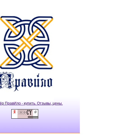
ёр ПравИло - купить. Отзывы, цены.