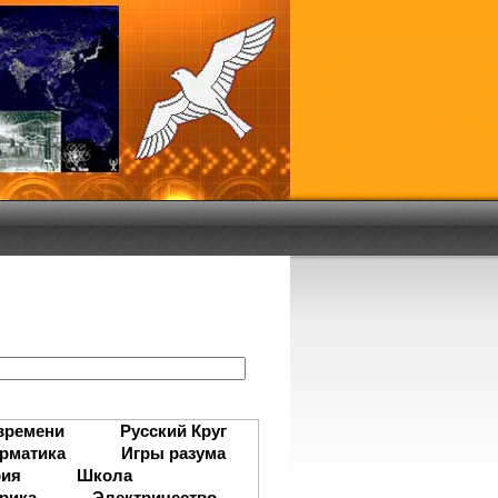
:
времени
Русский Круг
рматика
Игры разума
рия
Школа
рика
Электричество