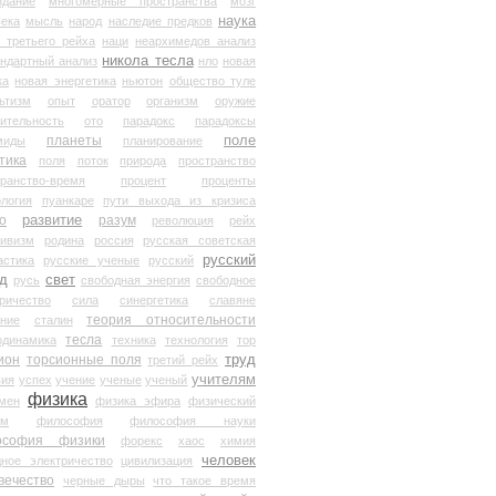
здание
многомерные пространства
мозг
наука
века
мысль
народ
наследие предков
 третьего рейха
наци
неархимедов анализ
никола тесла
андартный анализ
нло
новая
ка
новая энергетика
ньютон
общество туле
ьтизм
опыт
оратор
организм
оружие
ительность
ото
парадокс
парадоксы
планеты
поле
миды
планирование
тика
поля
поток
природа
пространство
транство-время
процент
проценты
логия
пуанкаре
пути выхода из кризиса
о
развитие
разум
революция
рейх
тивизм
родина
россия
русская советская
русский
астика
русские ученые
русский
д
свет
русь
свободная энергия
свободное
ричество
сила
синергетика
славяне
теория относительности
ание
сталин
тесла
одинамика
техника
технология
тор
труд
ион
торсионные поля
третий рейх
учителям
вия
успех
учение
ученые
ученый
физика
мен
физика эфира
физический
ум
философия
философия науки
ософия физики
форекс
хаос
химия
человек
дное электричество
цивилизация
вечество
черные дыры
что такое время