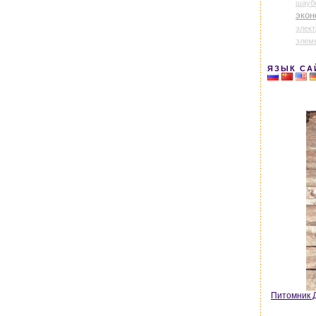
шауб
экон
элек
элем
ЯЗЫК СА
Питомник Д