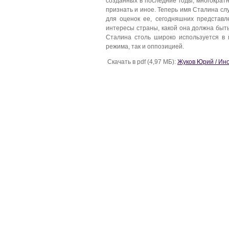
созданных в последние годы, многократ
признать и иное. Теперь имя Сталина с
для оценок ее, сегодняшних представ
интересы страны, какой она должна быть,
Сталина столь широко используется в
режима, так и оппозицией.
Скачать в pdf (4,97 МБ):
Жуков Юрий / Ин