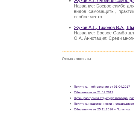
Жуков А.Г. / Боевое самбо д
Название: Боевое самбо для
видов самозащиты, практи
особое место.
Жуков А.Г., Тихонов В.А., Ш
Название: Боевое Самбо для
О.А. Аннотация: Среди мног
Отзывы закрыты
Политика – обновление от 01.04.2017
Обновление от 21.01.2017
Путин разгромил структуру заговора, р
Политика нравственности и справедливо
Обновление от 25.11.2016 – Политика