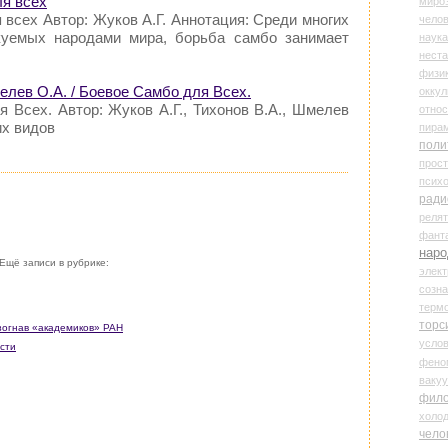
ля всех
миро
 всех Автор: Жуков А.Г. Аннотация: Среди многих
чело
куемых народами мира, борьба самбо занимает
наука
нест
физи
мелев О.А. / Боевое Самбо для Всех.
оккул
 Всех. Автор: Жуков А.Г., Тихонов В.А., Шмелев
относ
их видов
пира
поли
прос
психо
ради
реля
фант
наро
Ещё записи в рубрике:
элект
созн
терм
торс
азогнав «академиков» РАН
усло
сти
фено
ваку
фил
холо
чело