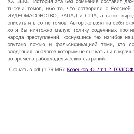
XX ВЕКЕ. История эта без сомнения составит даже
тысячи томов, ибо то, что сотворили с Россие
ИУДЕОМАСОНСТВО, ЗАПАД и США, а также выродк
описать и в сотне томов. Автор же взял на себя ск
хотя бы ничтожно малую толику содеянных проти
народа преступлений, коснувшись тех изгибов наш
опутано ложью и фальсификацией теми, кто со
злодеяния, аналогов которым не сыскать ни в мрачн
во времена рабовладельческих сатрапий.
Скачать в pdf (1,79 МБ):
Козенков Ю. / т.1-2_ГОЛГ