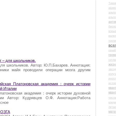
Тими
аки
альте
альт
анти
биоло
взры
валю
топл
все
гени
герм
гитле
г – для школьников.
жизн
для школьников. Автор: Ю.П.Бахарев. Аннотация:
звез
нники майя проводили операции мозга другим
излу
иноп
истор
ийская Платоновская академия : очерк истории
кван
ой Италии
кван
латоновская академия : очерк истории духовной
ии Автор: Кудрявцев О.Ф. Аннотация:Работа
числ
ксное
креди
лета
МОЗГА
мате