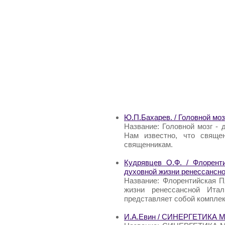
Ю.П.Бахарев. / Головной моз
Название: Головной мозг - 
Нам известно, что свяще
священникам.
Кудрявцев О.Ф. / Флорент
духовной жизни ренессансн
Название: Флорентийская П
жизни ренессансной Итал
представляет собой компле
И.А.Евин / СИНЕРГЕТИКА 