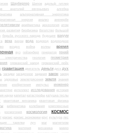
Шаубергер
рязев
Шипов
адольф гитлер
мов анатолий евгеньевич
алгебра
рнатива
альтернативная энергетика
ернативная энергия
анализ
аненербе
релятивизм
арифметика
археология
атом
гия развития
биофизика
богатство
большой
вакуум
в
борьба русского народа
будущее
века
вода
та
вихри
водород
водородное
время
иво
воздух
война
волны
ленная
гений
вуз
гейзенберг
генератор
геометрия
й электричества
геология
ания
германский народ
германский рейх
гравитация
деньги
дух
р
двигатель
диск
ь
закон
загадки
загадочное
задания
заряд
земля
ды
здоровье
землетрясения
знания
инженер
чение
изобретения
импульс
исследования
ланетяне
интеллект
история
ия науки
капитал
катастрофы
катушка теслы
т
квантовая механика
квантовая физика
ты
кибернетика
колебания
комплексные
космос
космология
а
космогония
т
кризис
кризис экономики
круг
культура
лес
ющие тарелки
луч
маг
магнетизм
матика
материя
механика
микро