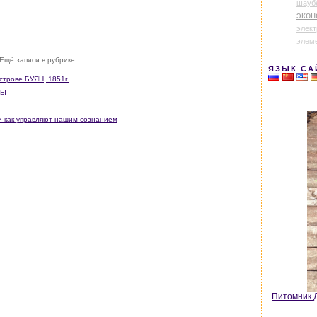
шауб
экон
элек
элем
Ещё записи в рубрике:
ЯЗЫК СА
строве БУЯН, 1851г.
НЫ
ли как управляют нашим сознанием
Питомник Д