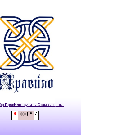
ёр ПравИло - купить. Отзывы, цены.