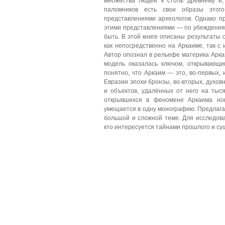
множества людей к столь древнему и,
паломников есть свои образы этог
представлениями археологов. Однако пр
этими представлениями — по убеждения
быть. В этой книге описаны результаты
как непосредственно на Аркаиме, так с
Автор опознал в рельефе материка Арк
модель оказалась ключом, открывающи
понятно, что Аркаим — это, во-первых,
Евразии эпохи бронзы, во-вторых, духовн
и объектов, удалённых от него на тыся
открывшихся в феномене Аркаима но
умещается в одну монографию. Предлага
большой и сложной теме. Для исследова
кто интересуется тайнами прошлого и с