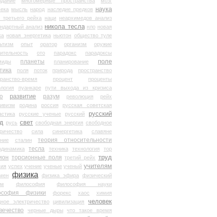
здание
многомерные пространства
мозг
наука
века
мысль
народ
наследие предков
 третьего рейха
наци
неархимедов анализ
никола тесла
андартный анализ
нло
новая
ка
новая энергетика
ньютон
общество туле
ьтизм
опыт
оратор
организм
оружие
ительность
ото
парадокс
парадоксы
планеты
поле
миды
планирование
тика
поля
поток
природа
пространство
транство-время
процент
проценты
логия
пуанкаре
пути выхода из кризиса
о
развитие
разум
революция
рейх
тивизм
родина
россия
русская советская
русский
астика
русские ученые
русский
д
свет
русь
свободная энергия
свободное
ричество
сила
синергетика
славяне
теория относительности
ание
сталин
тесла
одинамика
техника
технология
тор
труд
ион
торсионные поля
третий рейх
учителям
вия
успех
учение
ученые
ученый
физика
мен
физика эфира
физический
ум
философия
философия науки
ософия физики
форекс
хаос
химия
человек
дное электричество
цивилизация
вечество
черные дыры
что такое время