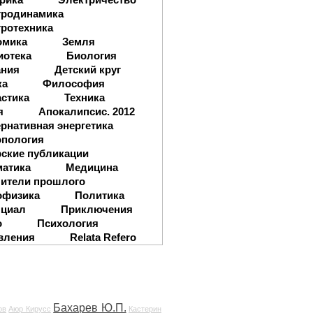
тродинамика
ротехника
омика
Земля
иотека
Биология
ания
Детский круг
ка
Философия
стика
Техника
я
Апокалипсис. 2012
рнативная энергетика
опология
ские публикации
матика
Медицина
ители прошлого
офизика
Политика
нциал
Приключения
о
Психология
вления
Relata Refero
Бахарев Ю.П.
ов
Аюр Кирусс
Кастерин