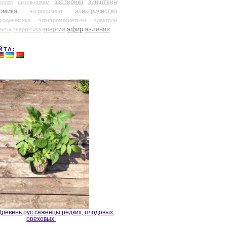
эзотерика
эйнштейн
ергер
школьникам
омика
электричество
эксперимент
тродинамика
электромагнетизм
электрон
эфир
энергия
явления
енты
энергетика
ЙТА:
ревень.рус саженцы редких, плодовых,
ореховых.