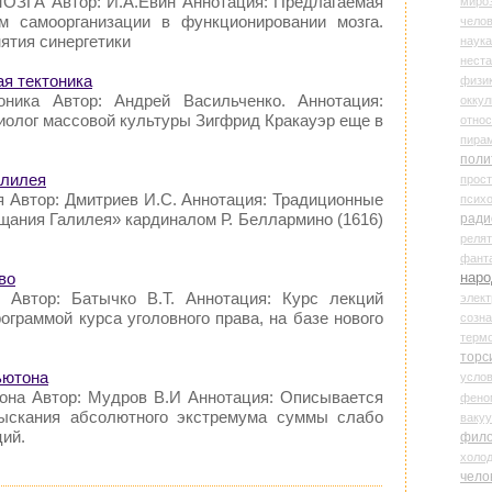
ЗГА Автор: И.А.Евин Аннотация: Предлагаемая
миро
м самоорганизации в функционировании мозга.
чело
ятия синергетики
наука
нест
ая тектоника
физи
оника Автор: Андрей Васильченко. Аннотация:
оккул
иолог массовой культуры Зигфрид Кракауэр еще в
относ
пира
поли
алилея
прос
я Автор: Дмитриев И.С. Аннотация: Традиционные
психо
щания Галилея» кардиналом Р. Беллармино (1616)
ради
реля
фант
наро
во
о Автор: Батычко В.Т. Аннотация: Курс лекций
элект
ограммой курса уголовного права, на базе нового
созн
терм
торс
ьютона
усло
она Автор: Мудров В.И Аннотация: Описывается
фено
ыскания абсолютного экстремума суммы слабо
ваку
ий.
фил
холо
чело