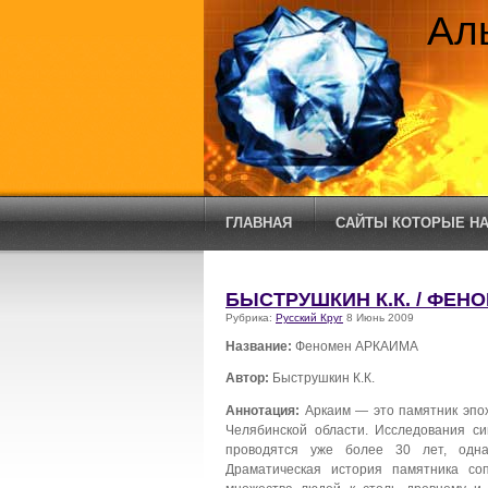
Ал
ГЛАВНАЯ
САЙТЫ КОТОРЫЕ НА
БЫСТРУШКИН К.К. / ФЕН
Рубрика:
Русский Круг
8 Июнь 2009
Название:
Феномен АРКАИМА
Автор:
Быструшкин К.К.
Аннотация:
Аркаим — это памятник эпох
Челябинской области. Исследования си
проводятся уже более 30 лет, одна
Драматическая история памятника со