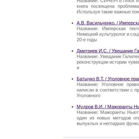
Название: СИНЕРГЕТИКА МО
книга посвящена проблема
Используя такие важные пон
А.В. Васильченко. / Имперск
Название: Имперская тект
Немецкий культуролог и соц
20-е годы
Дмитриев И.С. / Увещание Г
Название: Увещание Галиле
реконструкции истории «уве
и
Батычко В.Т. / Уголовное пра
Название: Уголовное прав
написан в соответствии с пр
Уголовного
Мудров В.И. / Мажоранты Н
Название: Мажоранты Ньют
один из новых методов от
выпуклых и негладких функц