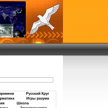
:
времени
Русский Круг
рматика
Игры разума
рия
Школа
рика
Электричество