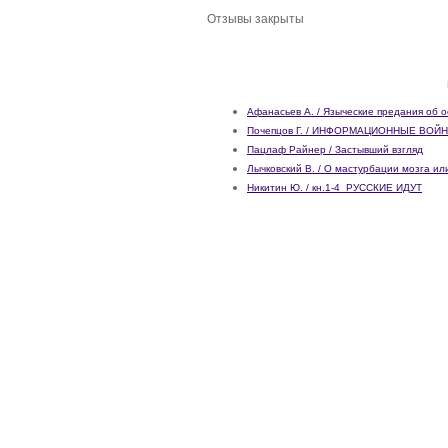
Отзывы закрыты
Афанасьев А. / Языческие предания об о
Почепцов Г. / ИНФОРМАЦИОННЫЕ ВОЙ
Пацлаф Райнер / Застывший взгляд
Лычковский В. / О мастурбации мозга и
Никитин Ю. / кн.1-4_РУССКИЕ ИДУТ