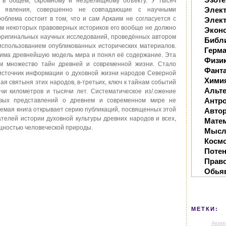
 в общем, скромному и незрелищному объекту. У тысяч
Элек
о явления, совершенно не совпадающие с научными
облема состоит в том, что и сам Аркаим не согласуется с
Элект
м некоторых правоверных историков его вообще не должно
Экон
 оригинальных научных исследований, проведённых автором
Библ
 использованием опубликованных исторических материалов.
Герм
аима древнейшую модель мира и понял её содержание. Эта
Физи
м множество тайн древней и современной жизни. Стало
Фанта
 источник информации о духовной жизни народов Северной
Хими
ая святыня этих народов, в-третьих, ключ к тайнам событий
Альте
чи километров и тысячи лет. Систематическое из/.ожение
Антр
вых представлений о древнем и современном мире не
емая книга открывает серию публикаций, посвященных этой
Автор
телей истории духовной культуры древних народов и всех,
Мате
ущностью человеческой природы.
Мысл
Косм
Поте
Прав
Обья
МЕТКИ:
Аким