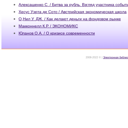
Алексашенко С. / Битва за рубль. Взгляд участника событ
Хесус Уэрта де Сото / Австрийская экономическая школа
О,Нил У. ДЖ. / Как делают деньги на фондовом рынке
Макконнелл К.Р. / ЭКОНОМИКС
Юланов О.А. / О кризисе современности
2008-2022 © |
Электронная библио