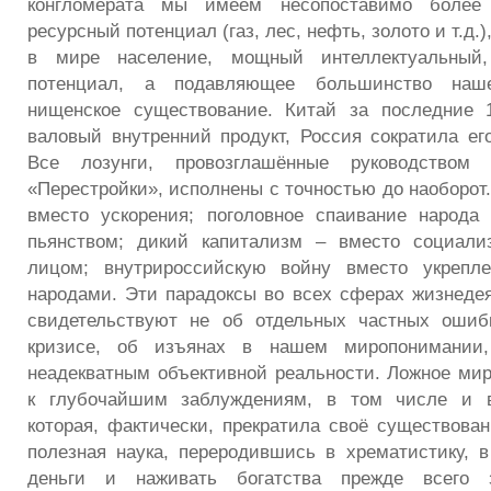
конгломерата мы имеем несопоставимо более 
ресурсный потенциал (газ, лес, нефть, золото и т.д.
в мире население, мощный интеллектуальный,
потенциал, а подавляющее большинство наш
нищенское существование. Китай за последние 
валовый внутренний продукт, Россия сократила его
Все лозунги, провозглашённые руководством
«Перестройки», исполнены с точностью до наоборот
вместо ускорения; поголовное спаивание народа
пьянством; дикий капитализм – вместо социали
лицом; внутрироссийскую войну вместо укрепл
народами. Эти парадоксы во всех сферах жизнеде
свидетельствуют не об отдельных частных ошиб
кризисе, об изъянах в нашем миропонимании, 
неадекватным объективной реальности. Ложное ми
к глубочайшим заблуждениям, в том числе и в
которая, фактически, прекратила своё существован
полезная наука, переродившись в хрематистику, в
деньги и наживать богатства прежде всего 