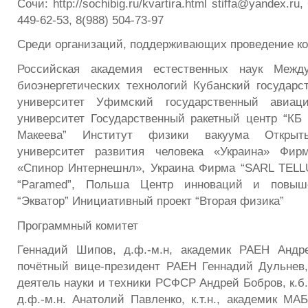
Сочи: http://sochibig.ru/kvartira.html stiffa@yandex.ru
449-62-53, 8(988) 504-73-97
Среди организаций, поддерживающих проведение к
Российская академия естественных наук Между
биоэнергетических технологий Кубанский государс
университет Уфимский государственный авиаци
университет Государственный ракетный центр “КБ 
Макеева” Институт физики вакуума Открыт
университет развития человека «Украина» Фир
«Спинор Интернешнл», Украина Фирма “SARL TELL
“Paramed”, Польша Центр инноваций и повыш
“Экватор” Инициативный проект “Вторая физика”
Программный комитет
Геннадий Шипов, д.ф.-м.н, академик РАЕН Андре
почётный вице-президент РАЕН Геннадий Дульнев, 
деятель науки и техники РСФСР Андрей Бобров, к.б.
д.ф.-м.н. Анатолий Павленко, к.т.н., академик МА