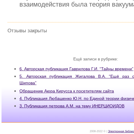
взаимодействия была теория вакуум
Отзывы закрыты
Ещё записи в рубрике:
6. Авторская публикация Гаврилова Г.И. “Тайны времени”
5. Авторская публикация Жигалова В.А. “Ещё раз 
Шипова”
Обращение Аюра Кирусса к посетителям сайта
4. Публикация Любашенко Ю.Н. по Единой теории физич
3. Публикация петрова А.М. на тему ИНЕРЦИОИДОВ
2008-2022 © |
Электронная библио