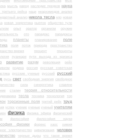
здание
многомерные пространства
мозг
наука
века
мысль
народ
наследие предков
 третьего рейха
наци
неархимедов анализ
никола тесла
андартный анализ
нло
новая
ка
новая энергетика
ньютон
общество туле
ьтизм
опыт
оратор
организм
оружие
ительность
ото
парадокс
парадоксы
планеты
поле
миды
планирование
тика
поля
поток
природа
пространство
транство-время
процент
проценты
логия
пуанкаре
пути выхода из кризиса
о
развитие
разум
революция
рейх
тивизм
родина
россия
русская советская
русский
астика
русские ученые
русский
д
свет
русь
свободная энергия
свободное
ричество
сила
синергетика
славяне
теория относительности
ание
сталин
тесла
одинамика
техника
технология
тор
труд
ион
торсионные поля
третий рейх
учителям
вия
успех
учение
ученые
ученый
физика
мен
физика эфира
физический
ум
философия
философия науки
ософия физики
форекс
хаос
химия
человек
дное электричество
цивилизация
вечество
черные дыры
что такое время