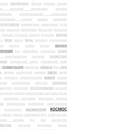
Шаубергер
рязев
Шипов
адольф гитлер
мов анатолий евгеньевич
алгебра
рнатива
альтернативная энергетика
ернативная энергия
анализ
аненербе
релятивизм
арифметика
археология
атом
гия развития
биофизика
богатство
большой
вакуум
в
борьба русского народа
будущее
века
вода
та
вихри
водород
водородное
время
иво
воздух
война
волны
ленная
гений
вуз
гейзенберг
генератор
геометрия
й электричества
геология
ания
германский народ
германский рейх
гравитация
деньги
дух
р
двигатель
диск
ь
закон
загадки
загадочное
задания
заряд
земля
ды
здоровье
землетрясения
знания
инженер
чение
изобретения
импульс
исследования
ланетяне
интеллект
история
ия науки
капитал
катастрофы
катушка теслы
т
квантовая механика
квантовая физика
ты
кибернетика
колебания
комплексные
космос
космология
а
космогония
т
кризис
кризис экономики
круг
культура
лес
ющие тарелки
луч
маг
магнетизм
матика
материя
механика
микро