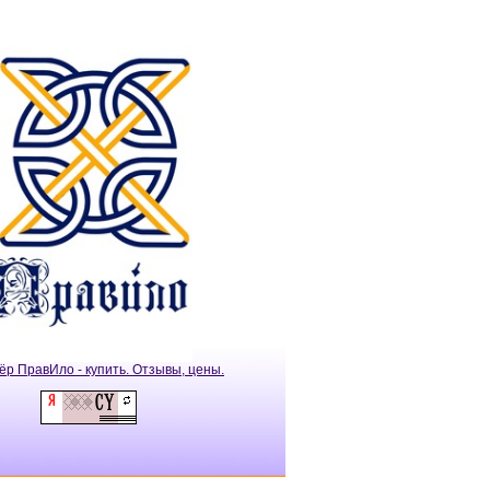
ёр ПравИло - купить. Отзывы, цены.