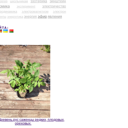
эзотерика
эйнштейн
ергер
школьникам
омика
электричество
эксперимент
тродинамика
электромагнетизм
электрон
эфир
энергия
явления
енты
энергетика
ЙТА:
ревень.рус саженцы редких, плодовых,
ореховых.