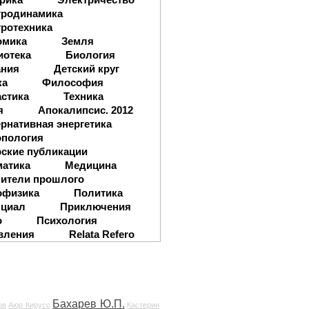
тродинамика
ротехника
омика
Земля
иотека
Биология
ания
Детский круг
ка
Философия
стика
Техника
я
Апокалипсис. 2012
рнативная энергетика
опология
ские публикации
матика
Медицина
ители прошлого
офизика
Политика
нциал
Приключения
о
Психология
вления
Relata Refero
Бахарев Ю.П.
ов
Аюр Кирусс
Кастерин