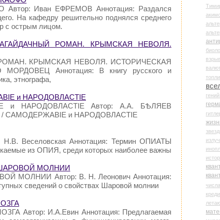
Тими
 Автор: Иван ЕФРЕМОВ Аннотация: Раздался
аки
его. На кафедру решительно поднялся среднего
альте
р с острым лицом.
альт
анти
АГАЙДАЧНЫЙ РОМАН. КРЫМСКАЯ НЕВОЛЯ.
биоло
взры
 РОМАН. КРЫМСКАЯ НЕВОЛЯ. ИСТОРИЧЕСКАЯ
валю
 МОРДОВЕЦ Аннотация: В книгу русского и
топл
ика, этнографа,
все
гени
АВIЕ и НАРОДОВЛАСТIЕ
герм
IЕ и НАРОДОВЛАСТIЕ Автор: А.А. БѢЛЯЕВ
гитле
ЯЕВ / САМОДЕРЖАВIЕ и НАРОДОВЛАСТIЕ
жизн
звез
излу
р: Н.В. Веселовская Аннотация: Термин ОПИАТЫ
иноп
екаемые из ОПИЯ, среди которых наиболее важны
истор
кван
ДА ШАРОВОЙ МОЛНИИ
кван
ОЙ МОЛНИИ Автор: В. Н. Леонович Аннотация:
тупных сведений о свойствах Шаровой молнии
числ
креди
МОЗГА
лета
ЗГА Автор: И.А.Евин Аннотация: Предлагаемая
мате