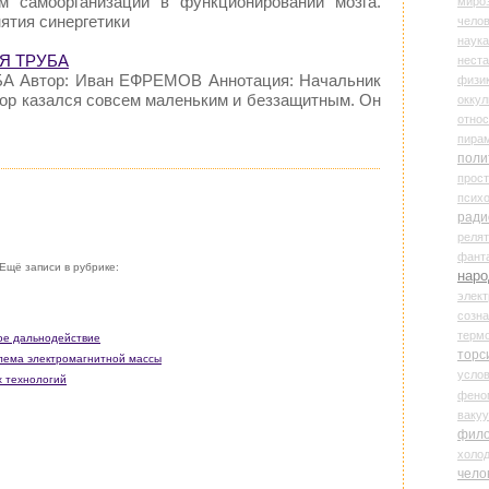
м самоорганизации в функционировании мозга.
миро
ятия синергетики
чело
наука
Я ТРУБА
нест
А Автор: Иван ЕФРЕМОВ Аннотация: Начальник
физи
сор казался совсем маленьким и беззащитным. Он
оккул
относ
пира
поли
прос
психо
ради
реля
фант
Ещё записи в рубрике:
наро
элект
созн
терм
ое дальнодействие
торс
блема электромагнитной массы
усло
х технологий
фено
ваку
фил
холо
чело