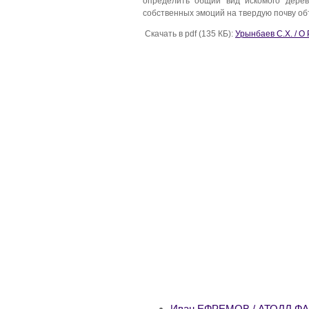
определить общий вид искомого дерев
собственных эмоций на твердую почву об
Скачать в pdf (135 КБ):
Урынбаев С.Х. /
Иван ЕФРЕМОВ / АТОЛЛ Ф