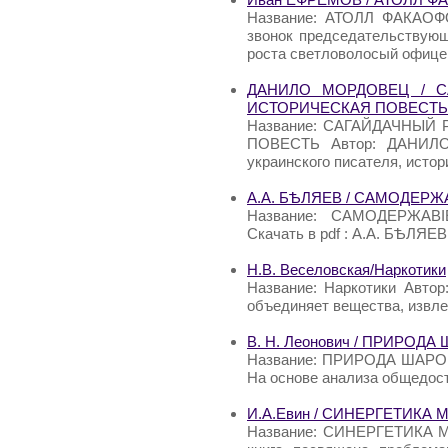
Название: АТОЛЛ ФАКАОФО
звонок председательствующ
роста светловолосый офице
ДАНИЛО МОРДОВЕЦ / С
ИСТОРИЧЕСКАЯ ПОВЕСТЬ
Название: САГАЙДАЧНЫЙ
ПОВЕСТЬ Автор: ДАНИЛО
украинского писателя, истор
А.А. БѢЛЯЕВ / САМОДЕРЖ
Название: САМОДЕРЖАВ
Скачать в pdf : А.А. БѢЛ
Н.В. Веселовская/Наркотики
Название: Наркотики Авто
объединяет вещества, извл
В. Н. Леонович / ПРИРО
Название: ПРИРОДА ШАРОВ
На основе анализа общедос
И.А.Евин / СИНЕРГЕТИКА 
Название: СИНЕРГЕТИКА МО