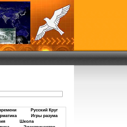
:
времени
Русский Круг
рматика
Игры разума
рия
Школа
рика
Электричество