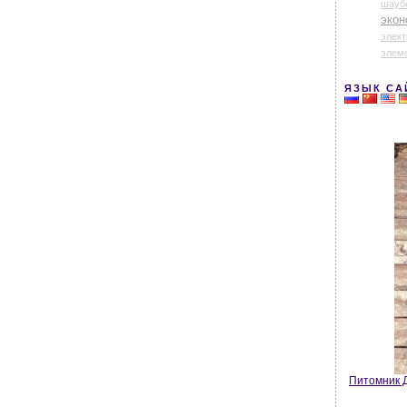
шауб
экон
элек
элем
ЯЗЫК СА
Питомник Д