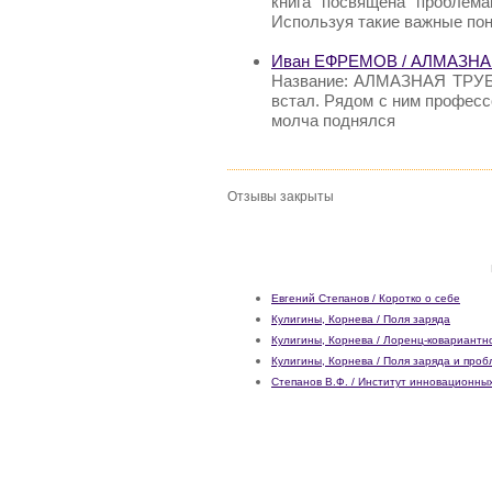
книга посвящена проблема
Используя такие важные пон
Иван ЕФРЕМОВ / АЛМАЗНА
Название: АЛМАЗНАЯ ТРУБ
встал. Рядом с ним профес
молча поднялся
Отзывы закрыты
Евгений Степанов / Коротко о себе
Кулигины, Корнева / Поля заряда
Кулигины, Корнева / Лоренц-ковариантн
Кулигины, Корнева / Поля заряда и про
Степанов В.Ф. / Институт инновационны