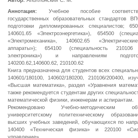
Автор:
Аполлонский С. М.
Аннотация:
Учебное пособие соответству
государственных образовательных стандартов В
подготовки дипломированных специалистов; 650
140601.65 «Электроэнергетика»), 654500 (специ
«Электромеханика», 140602.65 «Электричес
аппараты»); 654100 (специальность 21010
электроника») и направлениям подгото
140200.62,140600.62, 210100.62
Книга предназначена для студентов всех специальн
140601/180100, 140602/180200, 210106/200400, и
«Высшая математика», раздел «Уравнения матема
также рекомендуется студентам других специальнос
математической физики, инженерам и аспирантам.
Рекомендовано Учебно-методическим о
университетскому политехническому образова
высших учебных заведений, обучающихся по напр
140400 «Техническая физика» и 220100 «Си
управление».