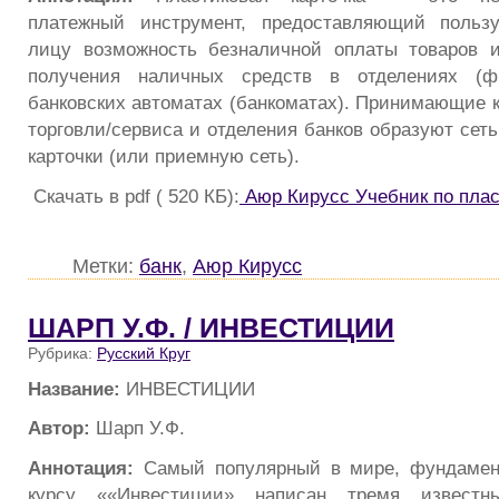
платежный инструмент, предоставляющий польз
лицу возможность безналичной оплаты товаров и
получения наличных средств в отделениях (ф
банковских автоматах (банкоматах). Принимающие к
торговли/сервиса и отделения банков образуют сет
карточки (или приемную сеть).
Скачать в pdf ( 520 КБ):
Аюр Кирусс Учебник по плас
Метки:
банк
,
Аюр Кирусс
ШАРП У.Ф. / ИНВЕСТИЦИИ
Рубрика:
Русский Круг
Название:
ИНВЕСТИЦИИ
Автор:
Шарп У.Ф.
Аннотация:
Самый популярный в мире, фундамен
курсу ««Инвестиции» написан тремя известн