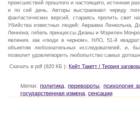
происшествий прошлого и настоящего, истинная раз
и по сей день. Авторы выстраивают череду логи
фантастических версий, стараясь пролить свет на
Убийства известных людей: Авраама Линкольна, Д
Леннона; гибель принцессы Дианы и Мэрилин Монро;
явления, как «люди в черном», НЛО, 51-й квадра
объектом любознательных исследователей, и, бы
позволит удовлетворить любопытство самых дотошн
Скачать в pdf (820 КБ ):
Кейт Такетт / Теория загово
Метки:
политика
,
перевороты
,
психология з
государственная измена
,
сенсации