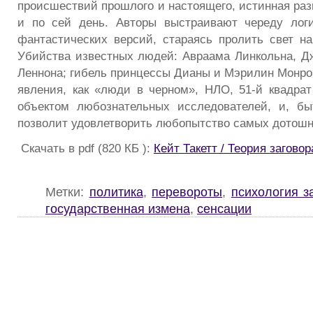
происшествий прошлого и настоящего, истинная раз
и по сей день. Авторы выстраивают череду логи
фантастических версий, стараясь пролить свет на
Убийства известных людей: Авраама Линкольна, Д
Леннона; гибель принцессы Дианы и Мэрилин Монро;
явления, как «люди в черном», НЛО, 51-й квадра
объектом любознательных исследователей, и, бы
позволит удовлетворить любопытство самых дотошн
Скачать в pdf (820 КБ ):
Кейт Такетт / Теория загово
Метки:
политика
,
перевороты
,
психология з
государственная измена
,
сенсации