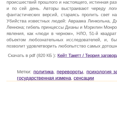
происшествий прошлого и настоящего, истинная раз
и по сей день. Авторы выстраивают череду логи
фантастических версий, стараясь пролить свет на
Убийства известных людей: Авраама Линкольна, Д
Леннона; гибель принцессы Дианы и Мэрилин Монро;
явления, как «люди в черном», НЛО, 51-й квадра
объектом любознательных исследователей, и, бы
позволит удовлетворить любопытство самых дотошн
Скачать в pdf (820 КБ ):
Кейт Такетт / Теория загово
Метки:
политика
,
перевороты
,
психология з
государственная измена
,
сенсации