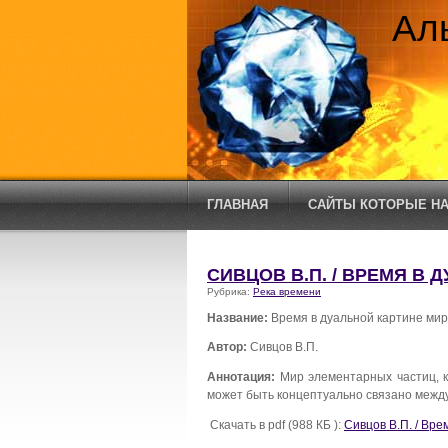
Ал
ГЛАВНАЯ
САЙТЫ КОТОРЫЕ НА
СИВЦОВ В.П. / ВРЕМЯ В 
Рубрика:
Река времени
Название:
Время в дуальной картине ми
Автор:
Сивцов В.П.
Аннотация:
Мир элементарных частиц, к
может быть концептуально связано между 
Скачать в pdf (988 КБ ):
Сивцов В.П. / Вре