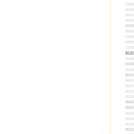
Тими
аки
альте
альт
анти
биоло
взры
валю
топл
все
гени
герм
гитле
жизн
звез
излу
иноп
истор
кван
кван
числ
креди
лета
мате