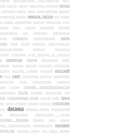
здание
многомерные пространства
мозг
наука
века
мысль
народ
наследие предков
 третьего рейха
наци
неархимедов анализ
никола тесла
андартный анализ
нло
новая
ка
новая энергетика
ньютон
общество туле
ьтизм
опыт
оратор
организм
оружие
ительность
ото
парадокс
парадоксы
планеты
поле
миды
планирование
тика
поля
поток
природа
пространство
транство-время
процент
проценты
логия
пуанкаре
пути выхода из кризиса
о
развитие
разум
революция
рейх
тивизм
родина
россия
русская советская
русский
астика
русские ученые
русский
д
свет
русь
свободная энергия
свободное
ричество
сила
синергетика
славяне
теория относительности
ание
сталин
тесла
одинамика
техника
технология
тор
труд
ион
торсионные поля
третий рейх
учителям
вия
успех
учение
ученые
ученый
физика
мен
физика эфира
физический
ум
философия
философия науки
ософия физики
форекс
хаос
химия
человек
дное электричество
цивилизация
вечество
черные дыры
что такое время