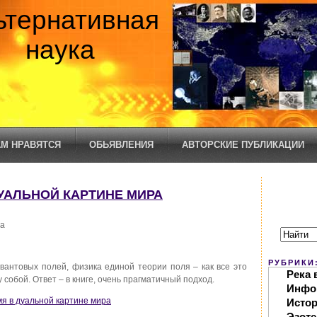
ьтернативная
наука
М НРАВЯТСЯ
ОБЬЯВЛЕНИЯ
АВТОРСКИЕ ПУБЛИКАЦИИ
ДУАЛЬНОЙ КАРТИНЕ МИРА
ра
РУБРИКИ
вантовых полей, физика единой теории поля – как все это
Река 
собой. Ответ – в книге, очень прагматичный подход.
Инфо
мя в дуальной картине мира
Исто
Эзоте