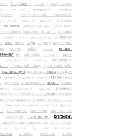
Шаубергер
рязев
Шипов
адольф гитлер
мов анатолий евгеньевич
алгебра
рнатива
альтернативная энергетика
ернативная энергия
анализ
аненербе
релятивизм
арифметика
археология
атом
гия развития
биофизика
богатство
большой
вакуум
в
борьба русского народа
будущее
века
вода
та
вихри
водород
водородное
время
иво
воздух
война
волны
ленная
гений
вуз
гейзенберг
генератор
геометрия
й электричества
геология
ания
германский народ
германский рейх
гравитация
деньги
дух
р
двигатель
диск
ь
закон
загадки
загадочное
задания
заряд
земля
ды
здоровье
землетрясения
знания
инженер
чение
изобретения
импульс
исследования
ланетяне
интеллект
история
ия науки
капитал
катастрофы
катушка теслы
т
квантовая механика
квантовая физика
ты
кибернетика
колебания
комплексные
космос
космология
а
космогония
т
кризис
кризис экономики
круг
культура
лес
ющие тарелки
луч
маг
магнетизм
матика
материя
механика
микро