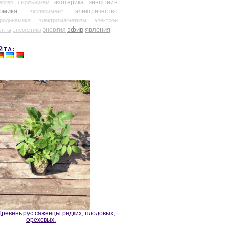
эзотерика
эйнштейн
ергер
школьникам
омика
электричество
эксперимент
тродинамика
электромагнетизм
электрон
эфир
энергия
явления
енты
энергетика
ЙТА:
ревень.рус саженцы редких, плодовых,
ореховых.