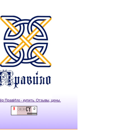
ёр ПравИло - купить. Отзывы, цены.