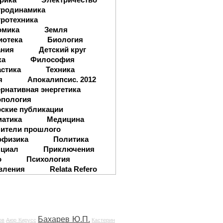
тродинамика
ротехника
омика
Земля
иотека
Биология
ания
Детский круг
ка
Философия
стика
Техника
я
Апокалипсис. 2012
рнативная энергетика
опология
ские публикации
матика
Медицина
ители прошлого
офизика
Политика
нциал
Приключения
о
Психология
вления
Relata Refero
Бахарев Ю.П.
ов
Аюр Кирусс
Кастерин