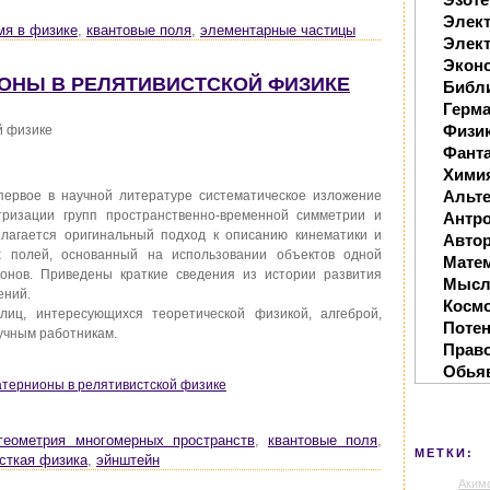
Элек
мя в физике
,
квантовые поля
,
элементарные частицы
Элект
Экон
НИОНЫ В РЕЛЯТИВИСТСКОЙ ФИЗИКЕ
Библ
Герм
Физи
й физике
Фанта
Хими
Альте
первое в научной литературе систематическое изложение
ризации групп пространственно-временной симметрии и
Антр
злагается оригинальный подход к описанию кинематики и
Автор
х полей, основанный на использовании объектов одной
Мате
онов. Приведены краткие сведения из истории развития
Мысл
ений.
Косм
иц, интересующихся теоретической физикой, алгеброй,
Поте
аучным работникам.
Прав
Обья
ватернионы в релятивистской физике
геометрия многомерных пространств
,
квантовые поля
,
МЕТКИ:
сткая физика
,
эйнштейн
Аким