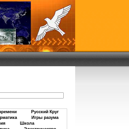
:
времени
Русский Круг
рматика
Игры разума
рия
Школа
рика
Электричество