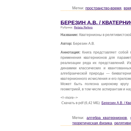
Метки:
пространство-время
,
вре
БЕРЕЗИН А.В. / КВАТЕР
Рубрика:
Relata Refero
Название:
Кватернионы в релятивистско
Автор:
Березин А.В.
Аннотация:
Книга представляет собой 
применения кватернионов для парамет
реализации ряда их представлений. И
динамики классических и квантованны
алгебраической природы — бикватерни
кватернионного исчисления и его прилож
Может быть полезна широкому кругу л
геометрией, в том числе аспирантам и н
<!–more–>
Скачать в pdf (6,42 МБ):
Березин А.В. / К
Метки:
алгебра кватернионов
,
теоретическая физика
,
релятиви