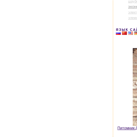
шауб
экон
элек
элем
ЯЗЫК СА
Питомник Д