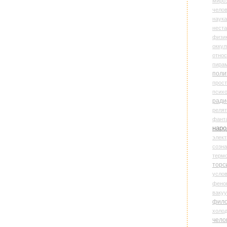
миро
чело
наука
нест
физи
оккул
относ
пира
поли
прос
психо
ради
реля
фант
наро
элект
созн
терм
торс
усло
фено
ваку
фил
холо
чело