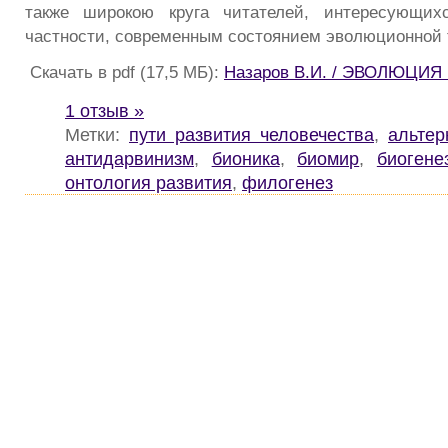
также широкою круга читателей, интересующих
частности, современным состоянием эволюционной 
Скачать в pdf (17,5 МБ):
Назаров В.И. / ЭВОЛЮЦИ
1 отзыв »
Метки:
пути развития человечества
,
альтер
антидарвинизм
,
бионика
,
биомир
,
биогене
онтология развития
,
филогенез