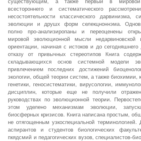
существующим, а также первый в мировой
всестороннего и систематического рассмотрен
несостоятельности классического дарвинизма, с
эволюции и друшх форм селекцноннэма. Одновр
полно про-анализиропаны и переоценены откр
мировой эволюционной мысли недарвиновской и
ориентации, начиная с истоков и до сегодняшнего
отказу от привычных стереотипов Книга содер
складывающихся основ системной модели эв
привлечением последних достижений биоценолог
экологии, общей теории систем, а также биохимии, 
генетики, геносистематики, вирусологии, иммуноло
дисциплин, которые еще не получили отраже
руководствах по эволюционной теории. Первосте
этом уделено механизмам эволюции, запус
биосферных кризисов. Книга написана простым, об
не отягощенным узкоспециальной терминологией. 
аспирантов и студентов биологических факульте
пкядсмий и педагогических вузов, специалистов-би