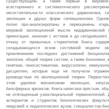
существующим, а также первый в мировой
всестороннего и систематического рассмотрен
несостоятельности классического дарвинизма, с
эволюции и друшх форм селекцноннэма. Одновр
полно про-анализиропаны и переоценены откр
мировой эволюционной мысли недарвиновской и
ориентации, начиная с истоков и до сегодняшнего
отказу от привычных стереотипов Книга содер
складывающихся основ системной модели эв
привлечением последних достижений биоценолог
экологии, общей теории систем, а также биохимии, 
генетики, геносистематики, вирусологии, иммуноло
дисциплин, которые еще не получили отраже
руководствах по эволюционной теории. Первосте
этом уделено механизмам эволюции, запус
биосферных кризисов. Книга написана простым, об
не отягощенным узкоспециальной терминологией. 
аспирантов и студентов биологических факульте
пкядсмий и педагогических вузов, специалистов-би