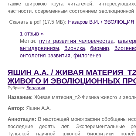
также широкою круга читателей, интересующих
частности, современным состоянием эволюционной 
Скачать в pdf (17,5 МБ):
Назаров В.И. / ЭВОЛЮЦИ
1 отзыв »
Метки:
пути развития человечества
,
альтер
антидарвинизм
,
бионика
,
биомир
,
биогене
онтология развития
,
филогенез
ЯШИН А.А. / ЖИВАЯ МАТЕРИЯ_Т
ЖИВОГО И ЭВОЛЮЦИОННЫХ ПР
Рубрика:
Биология
Название:
Живая материя_т2-Физика живого и эвол
Автор:
Яшин А.А.
Аннотация:
В настоящей монографии обобщены исс
последние десять лет. Экспериментальные ре
Тульской научной школой биофизики пол