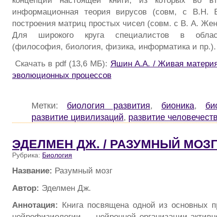
информационная теория вирусов (совм, с В.Н. В
построения матриц простых чисел (совм. с В. А. Же
Для широкого круга специалистов в област
(философия, биология, физика, информатика и пр.).
Скачать в pdf (13,6 МБ):
Яшин А.А. / Живая материя
эволюционных процессов
Метки:
биология развития
,
бионика
,
би
развитие цивилизаций
,
развитие человечест
ЭДЕЛМЕН ДЖ. / РАЗУМНЫЙ МОЗ
Рубрика:
Биология
Название:
Разумный мозг
Автор:
Эделмен Дж.
Аннотация:
Книга посвящена одной из основных п
нейрофизиологии — нейронной организации активно