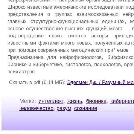
Широко известные американские исследователи под
представления о группах взаимосвязанных нейр
главных структурно-функциональных единицах, к
основе осуществления высших функций мозга — в
подтверждение своих гипотез авторы привод
известными фактами много новых, полученных ав
при помощи современных методических при* емов
Предназначена для нейрофизиологов, биофизико
бионике и кибернетике, гистологов, психологов, вра
психиатров.
Скачать в pdf (6,14 МБ):
Эделмен Дж. / Разумный мо
Метки:
интеллект
,
жизнь
,
бионика
,
кибернет
человечество
,
разум
,
сознание