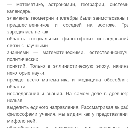
— математике, астрономии, географии, систем
календарь,
элементы геометрии и алгебры были заимствованы г
предшественников и соседей на востоке. Гр
зародилась не как
область специальных философских исследовани
связи с научными
знаниями — математическими, естественнонауч
политических
понятий. Только в эллинистическую эпоху, начиная
некоторые науки,
прежде всего математика и медицина обособля
области
исследования и знания. На самом деле в древне
нельзя
выделить единого направления. Рассматривая выра
философами учения, мы видим как у представлени
мифологией,
обособляются и возникают два основных т