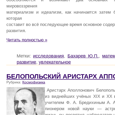
мировоззрения
материализм и идеализм, как начинается затем 
которая
составит во всё последующее время основное соде
развития.
Читать полностью »
Метки:
исследования
,
Бахарев Ю.П.
,
матем
развитие
,
увлекательное
БЕЛОПОЛЬСКИЙ АРИСТАРХ АП
Рубрика:
Космофизика
Аристарх Аполлонович Белополь
из виднейших учёных XIX и XX 
учителем Ф. А. Бредихиным А. 
пионером новой науки — астр
жизнь он посвятил наблюдатель