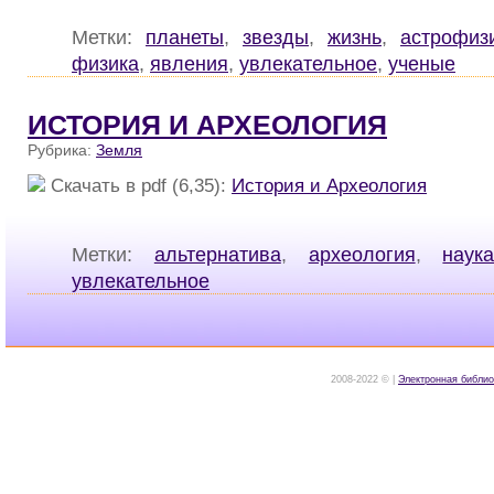
Метки:
планеты
,
звезды
,
жизнь
,
астрофиз
физика
,
явления
,
увлекательное
,
ученые
ИСТОРИЯ И АРХЕОЛОГИЯ
Рубрика:
Земля
Скачать в pdf (6,35):
История и Археология
Метки:
альтернатива
,
археология
,
наук
увлекательное
2008-2022 © |
Электронная библио