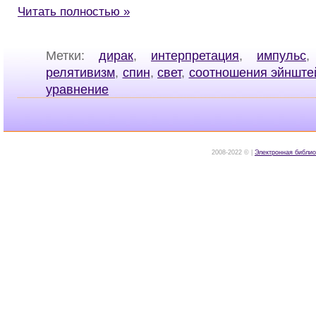
Читать полностью »
Метки:
дирак
,
интерпретация
,
импульс
релятивизм
,
спин
,
свет
,
соотношения эйнште
уравнение
2008-2022 © |
Электронная библио