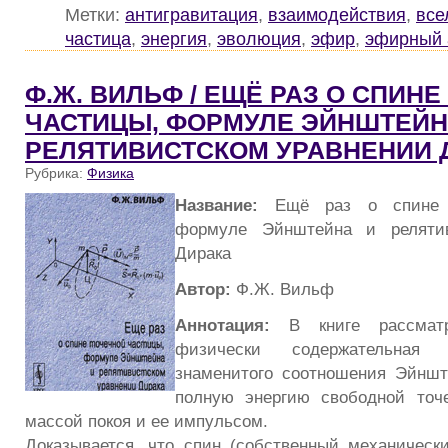
Метки:
антигравитация
,
взаимодействия
,
все
частица
,
энергия
,
эволюция
,
эфир
,
эфирный 
Ф.Ж. ВИЛЬФ / ЕЩЁ РАЗ О СПИН
ЧАСТИЦЫ, ФОРМУЛЕ ЭЙНШТЕЙН
РЕЛЯТИВИСТСКОМ УРАВНЕНИИ 
Рубрика:
Физика
Название:
Ещё раз о спине т
формуле Эйнштейна и релятив
Дирака
Автор:
Ф.Ж. Вильф
Аннотация:
В книге рассмат
физически содержательная
знаменитого соотношения Эйншт
полную энергию свободной точ
массой покоя и ее импульсом.
Доказывается, что спин (собственный механическ