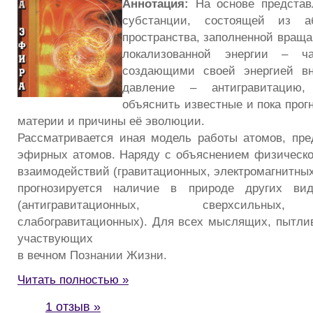
Аннотация:
На основе представ
субстанции, состоящей из а
пространства, заполненной вра
локализованной энергии – ч
создающими своей энергией вн
давление – антигравитацию,
объяснить известные и пока прог
материи и причины её эволюции.
Рассматривается иная модель работы атомов, пре
эфирных атомов. Наряду с объяснением физическ
взаимодействий (гравитационных, электромагнитных
прогнозируется наличие в природе других вид
(антигравитационных, сверхсильных,
слабогравитационных). Для всех мыслящих, пытл
участвующих
в вечном Познании Жизни.
Читать полностью »
1 отзыв »