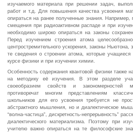
изучаемого материала при решении задач, выпол
работ и т.д. Для повышения качества усвоения ма
опираться на ранее полученные знания. Например, 
смещения при радиоактивном распаде и при изуче
необходимо широко опираться на законы сохране
Перед изучением строения атома целесообразно
центростремительного ускорения, законы Ньютона, з
те сведения о строении атома, которые учащиеся
курсе физики и при изучении химии.
Особенность содержания квантовой физики также на
на методику её изучения. В этом разделе уча
своеобразием свойств и закономерностей м
противоречат многим представлениям класси
школьников для его усвоения требуется не прос
абстрактного мышления, но и диалектическое мыш
“волна-частица”, дискретность-непрерывность” рас
диалектического материализма. Поэтому при изу
учителю важно опираться на те философские зна