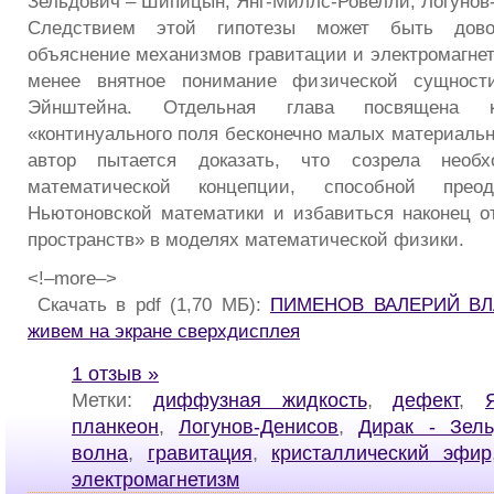
Зельдович – Шипицын, Янг-Миллс-Ровелли, Логунов
Следствием этой гипотезы может быть дово
объяснение механизмов гравитации и электромагнет
менее внятное понимание физической сущности
Эйнштейна. Отдельная глава посвящена к
«континуального поля бесконечно малых материальн
автор пытается доказать, что созрела необ
математической концепции, способной преод
Ньютоновской математики и избавиться наконец 
пространств» в моделях математической физики.
<!–more–>
Скачать в pdf (1,70 МБ):
ПИМЕНОВ ВАЛЕРИЙ ВЛ
живем на экране сверхдисплея
1 отзыв »
Метки:
диффузная жидкость
,
дефект
,
планкеон
,
Логунов-Денисов
,
Дирак - Зел
волна
,
гравитация
,
кристаллический эфир
электромагнетизм