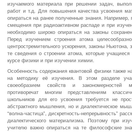
изучаемого материала при решении задач, выпол
работ и т.д. Для повышения качества усвоения ма
опираться на ранее полученные знания. Например, 
смещения при радиоактивном распаде и при изуче
необходимо широко опираться на законы сохране
Перед изучением строения атома целесообразно
центростремительного ускорения, законы Ньютона, з
те сведения о строении атома, которые учащиеся
курсе физики и при изучении химии.
Особенность содержания квантовой физики также на
на методику её изучения. В этом разделе уча
своеобразием свойств и закономерностей м
противоречат многим представлениям класси
школьников для его усвоения требуется не прос
абстрактного мышления, но и диалектическое мыш
“волна-частица”, дискретность-непрерывность” рас
диалектического материализма. Поэтому при изу
учителю важно опираться на те философские зна