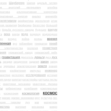
Шаубергер
рязев
Шипов
адольф гитлер
мов анатолий евгеньевич
алгебра
рнатива
альтернативная энергетика
ернативная энергия
анализ
аненербе
релятивизм
арифметика
археология
атом
гия развития
биофизика
богатство
большой
вакуум
в
борьба русского народа
будущее
века
вода
та
вихри
водород
водородное
время
иво
воздух
война
волны
ленная
гений
вуз
гейзенберг
генератор
геометрия
й электричества
геология
ания
германский народ
германский рейх
гравитация
деньги
дух
р
двигатель
диск
ь
закон
загадки
загадочное
задания
заряд
земля
ды
здоровье
землетрясения
знания
инженер
чение
изобретения
импульс
исследования
ланетяне
интеллект
история
ия науки
капитал
катастрофы
катушка теслы
т
квантовая механика
квантовая физика
ты
кибернетика
колебания
комплексные
космос
космология
а
космогония
т
кризис
кризис экономики
круг
культура
лес
ющие тарелки
луч
маг
магнетизм
матика
материя
механика
микро