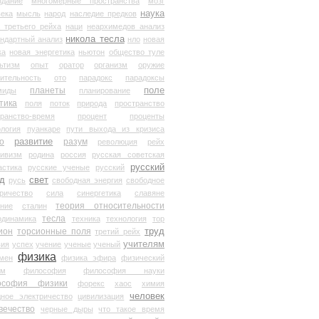
здание
многомерные пространства
мозг
наука
века
мысль
народ
наследие предков
 третьего рейха
наци
неархимедов анализ
никола тесла
андартный анализ
нло
новая
ка
новая энергетика
ньютон
общество туле
ьтизм
опыт
оратор
организм
оружие
ительность
ото
парадокс
парадоксы
планеты
поле
миды
планирование
тика
поля
поток
природа
пространство
транство-время
процент
проценты
логия
пуанкаре
пути выхода из кризиса
о
развитие
разум
революция
рейх
тивизм
родина
россия
русская советская
русский
астика
русские ученые
русский
д
свет
русь
свободная энергия
свободное
ричество
сила
синергетика
славяне
теория относительности
ание
сталин
тесла
одинамика
техника
технология
тор
труд
ион
торсионные поля
третий рейх
учителям
вия
успех
учение
ученые
ученый
физика
мен
физика эфира
физический
ум
философия
философия науки
ософия физики
форекс
хаос
химия
человек
дное электричество
цивилизация
вечество
черные дыры
что такое время