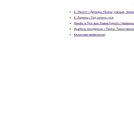
С. Пиготт / Друиды: Поэты, ученые, про
К. Лоренц / Год серого гуся
Джейн и Гуго ван Лавик-Гудолл / Невинн
Изабель Хендерсон / Пикты. Таинствен
Кельтская мифология