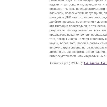
различных наук. В настоящее время к
наукам – антропологии, археологии и 
позволяет читать по­следовательност
племенам, человеческим популяциям, вп
мутаций в ДНК она позволяет воссозда
далёком прошлом, тысячелетия и десятки
эти миграции происходили, с точностью
результаты исследований во всех вы
предложена новая концепция происхожде
того, авторы иногда не могут к полному
наук и, более того, порой в рамках са
широкого круга специалистов, преподавате
археология, лингвистика, антропология,
интересуются всем новым в различных об
Скачать в pdf ( 124 МБ ):
А.А. Клёсов, А.А