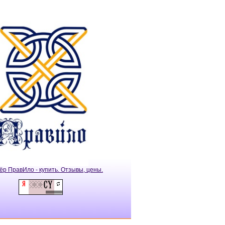
ёр ПравИло - купить. Отзывы, цены.