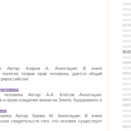
Тими
аки
альте
альт
анти
биоло
взры
валю
топл
все
гени
герм
гитле
ек Автор: Азаров А. Аннотация: В книге
жизн
 понятия теории прав человека, дается общий
звез
трироссийских
излу
иноп
 человека
истор
е человека Автор: А.А. Клёсов Аннотация:
кван
к и происхождение жизни на Земле, будоражило и
кван
ека
числ
овека Автор: Кремо М. Аннотация: В книге
креди
ских свидетельств того, что человек существует
лета
мате