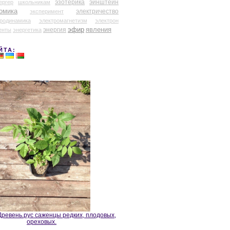
эзотерика
эйнштейн
ергер
школьникам
омика
электричество
эксперимент
тродинамика
электромагнетизм
электрон
эфир
энергия
явления
енты
энергетика
ЙТА:
ревень.рус саженцы редких, плодовых,
ореховых.