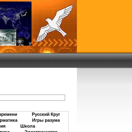
:
времени
Русский Круг
рматика
Игры разума
рия
Школа
рика
Электричество