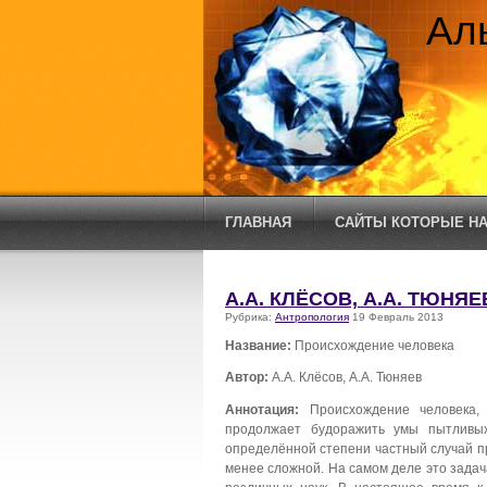
Ал
ГЛАВНАЯ
САЙТЫ КОТОРЫЕ НА
А.А. КЛЁСОВ, А.А. ТЮН
Рубрика:
Антропология
19 Февраль 2013
Название:
Происхождение человека
Автор:
А.А. Клёсов, А.А. Тюняев
Аннотация:
Происхождение человека
продолжает будоражить умы пытливы
определённой степени частный случай пр
менее сложной. На самом деле это зада