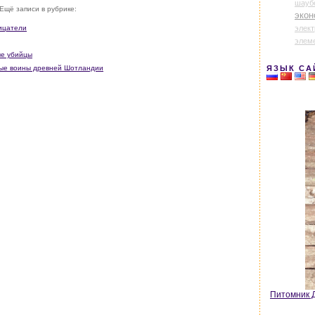
шауб
Ещё записи в рубрике:
экон
элек
рицатели
элем
ые убийцы
ные воины древней Шотландии
ЯЗЫК СА
Питомник Д