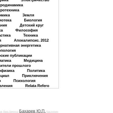
тродинамика
ротехника
омика
Земля
иотека
Биология
ания
Детский круг
ка
Философия
стика
Техника
я
Апокалипсис. 2012
рнативная энергетика
опология
ские публикации
матика
Медицина
ители прошлого
офизика
Политика
нциал
Приключения
о
Психология
вления
Relata Refero
Бахарев Ю.П.
ов
Аюр Кирусс
Кастерин