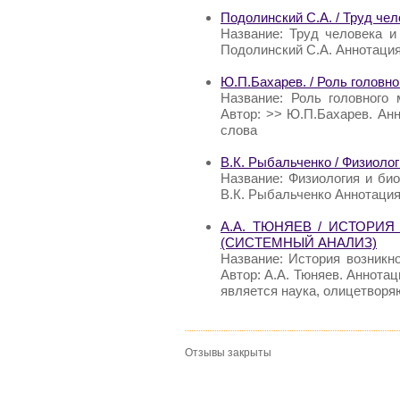
Подолинский С.А. / Труд чел
Название: Труд человека и
Подолинский С.А. Аннотация
Ю.П.Бахарев. / Роль головно
Название: Роль головного 
Автор: >> Ю.П.Бахарев. Анн
слова
В.К. Рыбальченко / Физиоло
Название: Физиология и би
В.К. Рыбальченко Аннотация
А.А. ТЮНЯЕВ / ИСТОРИ
(СИСТЕМНЫЙ АНАЛИЗ)
Название: История возникн
Автор: А.А. Тюняев. Аннота
является наука, олицетвор
Отзывы закрыты