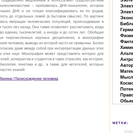
 традиционно медленным и колоссально трудозатратным
Элек
палеолингвистики – прибавилась ДНК-генеалогия, которая
и наших ДНК и не только классифицировать их по родам,
Элект
лоть до отдельных семей (в бытовом смысле). По картине
Экон
вать миграции человеческих популяций, происходившие в
Библ
 тысяч лет назад. Она также позволяет рассчитывать, когда
Герм
 до единиц тысячелетий, а иногда и до сотен лет. Обобщая
Физи
ше перечисленных научных дисциплинах, в монографии
Фанта
ния человека, выводы из которой часто не привычны. Более
Хими
 согласию даже между собой при интерпретации данных этих
Альте
мих этих наук. Монография может представлять интерес для
Антр
лей, аспирантов и студентов в таких отраслях, как история,
 биология, генетика и др., а также для читателей, которые
Автор
ластях знаний.
Мате
Мысл
. Тюняев / Происхождение человека
Косм
Поте
Прав
Обья
МЕТКИ:
Аким