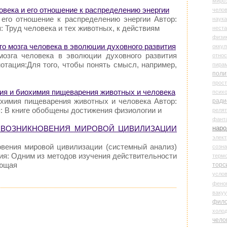
миро
овека и его отношение к распределению энергии
чело
 его отношение к распределению энергии Автор:
наука
: Труд человека и тех животных, к действиям
нест
физи
го мозга человека в эволюции духовного развития
оккул
мозга человека в эволюции духовного развития
относ
отация:Для того, чтобы понять смысл, например,
пира
поли
прос
гия и биохимия пищеварения животных и человека
психо
охимия пищеварения животных и человека Автор:
ради
: В книге обобщены достижения физиологии и
реля
фант
наро
Я ВОЗНИКНОВЕНИЯ МИРОВОЙ ЦИВИЛИЗАЦИИ
элект
овения мировой цивилизации (системный анализ)
созн
ция: Одним из методов изучения действительности
терм
яющая
торс
усло
фено
ваку
фил
холо
чело