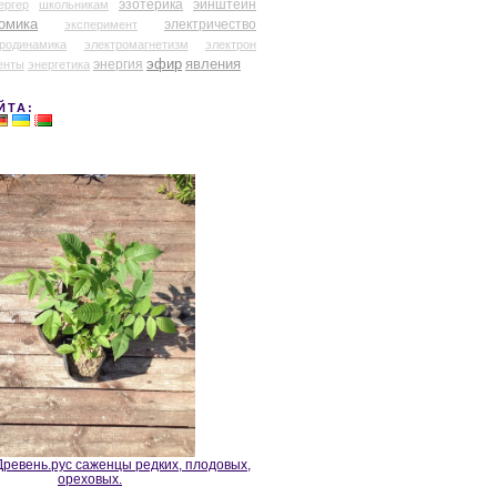
эзотерика
эйнштейн
ергер
школьникам
омика
электричество
эксперимент
тродинамика
электромагнетизм
электрон
эфир
энергия
явления
енты
энергетика
ЙТА:
ревень.рус саженцы редких, плодовых,
ореховых.