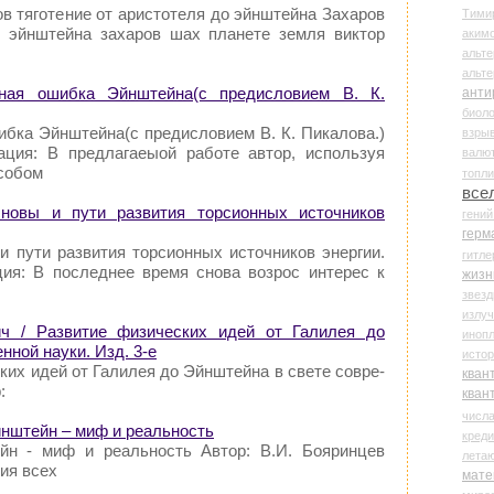
ов тяготение от аристотеля до эйнштейна Захаров
Тими
о эйнштейна захаров шах планете земля виктор
аки
альте
альт
ьная ошибка Эйнштейна(с предисловием В. К.
анти
биоло
ибка Эйнштейна(с предисловием В. К. Пикалова.)
взры
ация: В предлагаеыой работе автор, используя
валю
особом
топл
все
новы и пути развития торсионных источников
гени
герм
и пути развития торсионных источников энергии.
гитле
ция: В последнее время снова возрос интерес к
жизн
звез
излу
ич / Развитие физических идей от Галилея до
иноп
нной науки. Изд. 3-е
истор
ких идей от Галилея до Эйнштейна в свете совре-
кван
:
кван
числ
йнштейн – миф и реальность
креди
йн - миф и реальность Автор: В.И. Бояринцев
лета
ния всех
мате