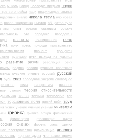
здание
многомерные пространства
мозг
наука
века
мысль
народ
наследие предков
 третьего рейха
наци
неархимедов анализ
никола тесла
андартный анализ
нло
новая
ка
новая энергетика
ньютон
общество туле
ьтизм
опыт
оратор
организм
оружие
ительность
ото
парадокс
парадоксы
планеты
поле
миды
планирование
тика
поля
поток
природа
пространство
транство-время
процент
проценты
логия
пуанкаре
пути выхода из кризиса
о
развитие
разум
революция
рейх
тивизм
родина
россия
русская советская
русский
астика
русские ученые
русский
д
свет
русь
свободная энергия
свободное
ричество
сила
синергетика
славяне
теория относительности
ание
сталин
тесла
одинамика
техника
технология
тор
труд
ион
торсионные поля
третий рейх
учителям
вия
успех
учение
ученые
ученый
физика
мен
физика эфира
физический
ум
философия
философия науки
ософия физики
форекс
хаос
химия
человек
дное электричество
цивилизация
вечество
черные дыры
что такое время