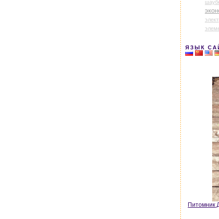
шауб
экон
элек
элем
ЯЗЫК СА
Питомник Д