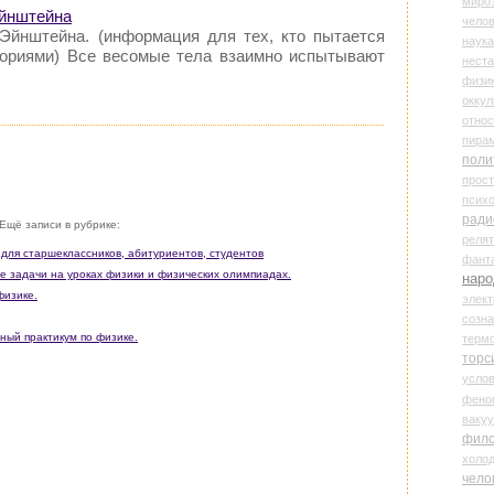
миро
Эйнштейна
чело
Эйнштейна. (информация для тех, кто пытается
наука
еориями) Все весомые тела взаимно испытывают
нест
физи
оккул
относ
пира
поли
прос
психо
ради
Ещё записи в рубрике:
реля
 для старшеклассников, абитуриентов, студентов
фант
е задачи на уроках физики и физических олимпиадах.
наро
физике.
элект
созн
ный практикум по физике.
терм
торс
усло
фено
ваку
фил
холо
чело