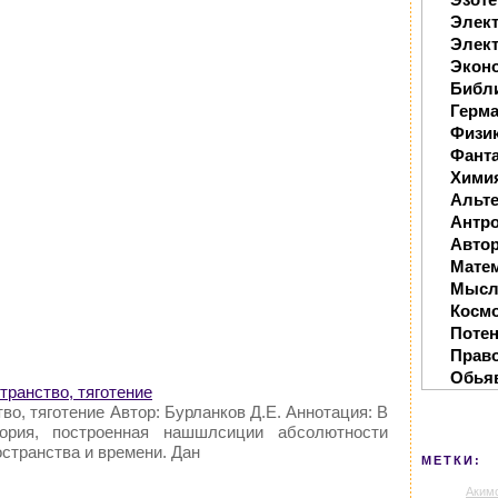
Элек
Элект
Экон
Библ
Герм
Физи
Фанта
Хими
Альте
Антр
Автор
Мате
Мысл
Косм
Поте
Прав
Обья
странство, тяготение
во, тяготение Автор: Бурланков Д.Е. Аннотация: В
еория, построенная нашшлсиции абсолютности
странства и времени. Дан
МЕТКИ:
Аким