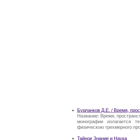
Бурланков Д.Е. / Время, про
Название: Время, пространст
монографии излагается т
физическою трехмерного про
Тайное Знание и Наука