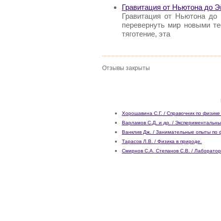
Гравитация от Ньютона до 
Гравитация от Ньютона до 
перевернуть мир новыми т
тяготение, эта
Отзывы закрыты
Хорошавина С.Г. / Справочник по физике
Варламов С.Д. и др. / Экспериментальны
Ванклив Дж. / Занимательные опыты по 
Тарасов Л.В. / Физика в природе.
Смирнов С.А. Степанов С.В. / Лаборатор