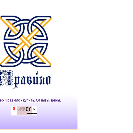
ёр ПравИло - купить. Отзывы, цены.