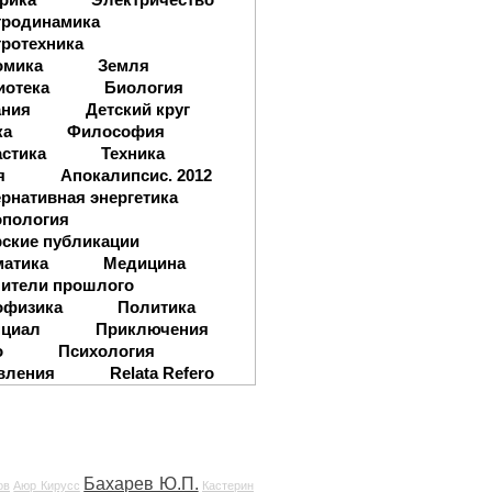
тродинамика
ротехника
омика
Земля
иотека
Биология
ания
Детский круг
ка
Философия
стика
Техника
я
Апокалипсис. 2012
рнативная энергетика
опология
ские публикации
матика
Медицина
ители прошлого
офизика
Политика
нциал
Приключения
о
Психология
вления
Relata Refero
Бахарев Ю.П.
ов
Аюр Кирусс
Кастерин