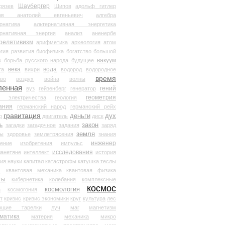
Шаубергер
рязев
Шипов
адольф гитлер
мов анатолий евгеньевич
алгебра
рнатива
альтернативная энергетика
ернативная энергия
анализ
аненербе
релятивизм
арифметика
археология
атом
гия развития
биофизика
богатство
большой
вакуум
в
борьба русского народа
будущее
века
вода
та
вихри
водород
водородное
время
иво
воздух
война
волны
ленная
гений
вуз
гейзенберг
генератор
геометрия
й электричества
геология
ания
германский народ
германский рейх
гравитация
деньги
дух
р
двигатель
диск
ь
закон
загадки
загадочное
задания
заряд
земля
ды
здоровье
землетрясения
знания
инженер
чение
изобретения
импульс
исследования
ланетяне
интеллект
история
ия науки
капитал
катастрофы
катушка теслы
т
квантовая механика
квантовая физика
ты
кибернетика
колебания
комплексные
космос
космология
а
космогония
т
кризис
кризис экономики
круг
культура
лес
ющие тарелки
луч
маг
магнетизм
матика
материя
механика
микро