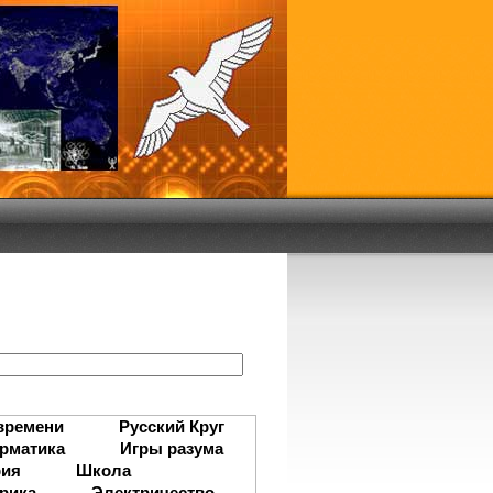
:
времени
Русский Круг
рматика
Игры разума
рия
Школа
рика
Электричество