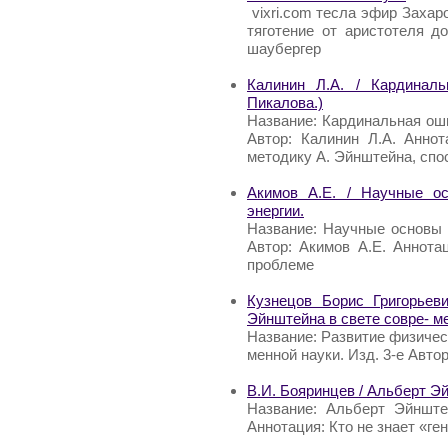
vixri.com тесла эфир Захар
тяготение от аристотеля д
шаубергер
Калинин Л.А. / Кардинал
Пикалова.)
Название: Кардинальная ош
Автор: Калинин Л.А. Аннот
методику А. Эйнштейна, сп
Акимов А.Е. / Научные ос
энергии.
Название: Научные основы 
Автор: Акимов А.Е. Аннота
проблеме
Кузнецов Борис Григорьев
Эйнштейна в свете совре- ме
Название: Развитие физичес
менной науки. Изд. 3-е Автор
В.И. Бояринцев / Альберт Э
Название: Альберт Эйнште
Аннотация: Кто не знает «ге