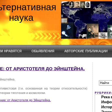
ьтернативная
наука
М НРАВЯТСЯ
ОБЬЯВЛЕНИЯ
АВТОРСКИЕ ПУБЛИКАЦИИ
ИЕ: ОТ АРИСТОТЕЛЯ ДО ЭЙНШТЕЙНА.
Эйнштейна.
тивистская (т.е. основанная на теории относительности)
теории тяготения и космологии.
РУБРИКИ
Река 
ение: от Аристотеля до Эйнштейна.
Инфо
Исто
Эзоте