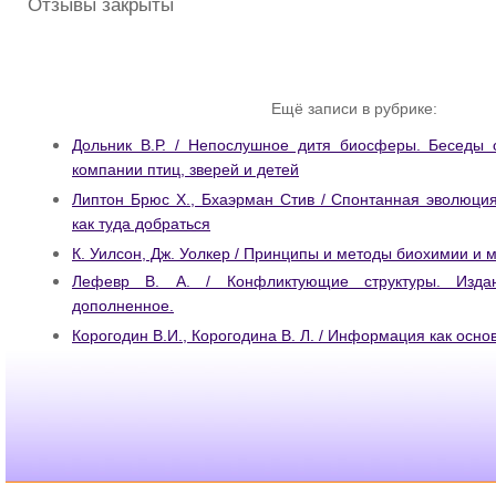
Отзывы закрыты
Ещё записи в рубрике:
Дольник В.Р. / Непослушное дитя биосферы. Беседы 
компании птиц, зверей и детей
Липтон Брюс X., Бхаэрман Стив / Спонтанная эволюци
как туда добраться
К. Уилсон, Дж. Уолкер / Принципы и методы биохимии и 
Лефевр В. А. / Конфликтующие структуры. Изда
дополненное.
Корогодин В.И., Корогодина В. Л. / Информация как осно