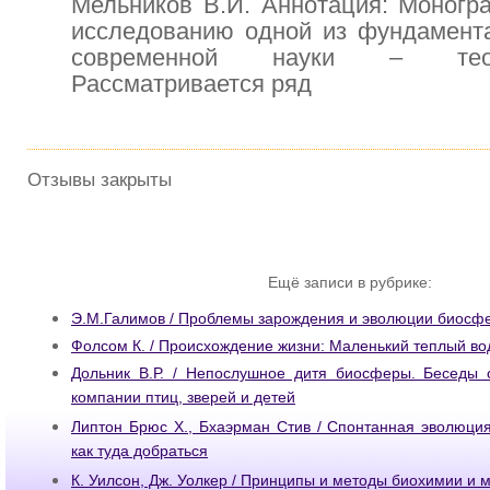
Мельников В.И. Аннотация: Моногр
исследованию одной из фундамент
современной науки – тео
Рассматривается ряд
Отзывы закрыты
Ещё записи в рубрике:
Э.М.Галимов / Проблемы зарождения и эволюции биосфе
Фолсом К. / Происхождение жизни: Маленький теплый в
Дольник В.Р. / Непослушное дитя биосферы. Беседы 
компании птиц, зверей и детей
Липтон Брюс X., Бхаэрман Стив / Спонтанная эволюци
как туда добраться
К. Уилсон, Дж. Уолкер / Принципы и методы биохимии и 