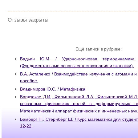
Отзывы закрыты
Ещё записи в рубрике:
Бадьин Ю.М. / Ударно-волновая термодинамика.
(Фундаментальные основы естествознания и экологии).
В.А. Астапенко / Взаимодействие излучения с атомами 
пособие.
Владимиров Ю.С. / Метафизика
Бардзокас Д.И., Фильштинский Л.А., Фильштинский М.Л
связанных физических полей в деформируемых т
Математический аппарат физических и инженерных наук
Бамберг П., Стернберг Ш. / Курс математики для студенто
12-22.