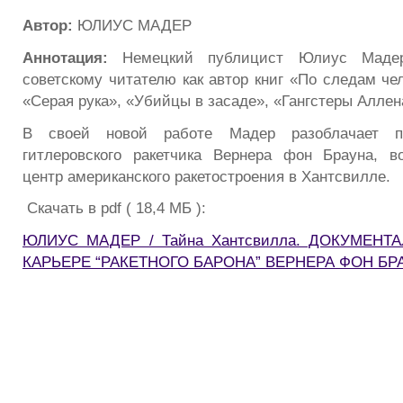
Автор:
ЮЛИУС МАДЕР
Аннотация:
Немецкий публицист Юлиус Маде
советскому читателю как автор книг «По следам че
«Серая рука», «Убийцы в засаде», «Гангстеры Аллен
В своей новой работе Мадер разоблачает п
гитлеровского ракетчика Вернера фон Брауна, в
центр американского ракетостроения в Хантсвилле.
Скачать в pdf ( 18,4 МБ ):
ЮЛИУС МАДЕР / Тайна Хантсвилла. ДОКУМЕНТ
КАРЬЕРЕ “РАКЕТНОГО БАРОНА” ВЕРНЕРА ФОН БР