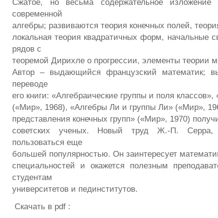
Сжатое, но весьма содержательное изложение 
современной
алгебры; развиваются теория конечных полей, теори
локальная теория квадратичных форм, начальные св
рядов с
теоремой Дирихле о прогрессии, элементы теории 
Автор – выдающийся французский математик; в
переводе
его книги: «Алгебраические группы и поля классов»,
(«Мир», 1968), «Алгебры Ли и группы Ли» («Мир», 1
представления конечных групп» («Мир», 1970) получ
советских ученых. Новый труд Ж.-П. Серра, 
пользоваться еще
большей популярностью. Он заинтересует математи
специальностей и окажется полезным преподават
студентам
университетов и пединститутов.
Скачать в pdf :