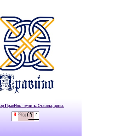
ёр ПравИло - купить. Отзывы, цены.