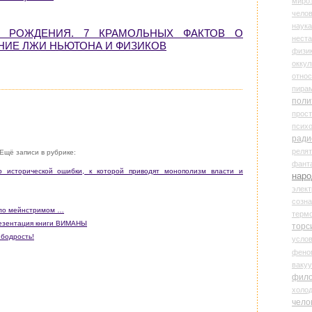
миро
чело
наука
 РОЖДЕНИЯ. 7 КРАМОЛЬНЫХ ФАКТОВ О
нест
НИЕ ЛЖИ НЬЮТОНА И ФИЗИКОВ
физи
оккул
относ
пира
поли
прос
психо
ради
реля
Ещё записи в рубрике:
фант
 исторической ошибки, к которой приводят монополизм власти и
наро
элект
созн
ало мейнстримом …
терм
зентация книги ВИМАНЫ
торс
 бодрость!
усло
фено
ваку
фил
холо
чело