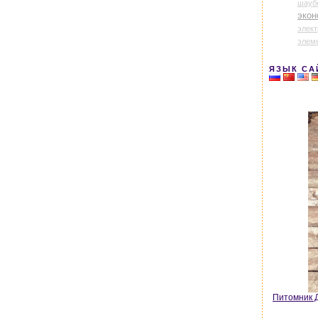
шауб
экон
элек
элем
ЯЗЫК СА
Питомник Д