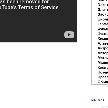
Элек
Элект
Экон
Библ
Герм
Физи
Фанта
Хими
Альте
Антр
Автор
Мате
Мысл
Косм
Поте
Прав
Обья
МЕТКИ:
Аким