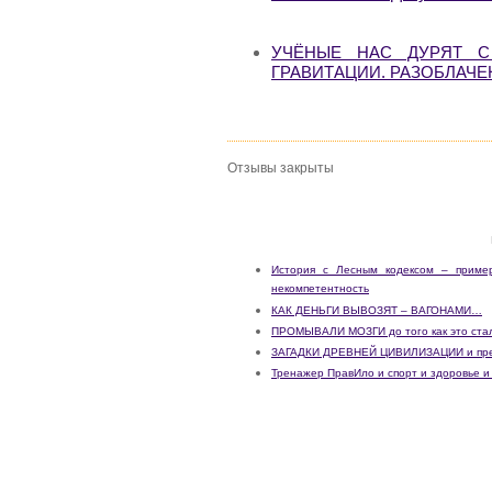
УЧЁНЫЕ НАС ДУРЯТ С
ГРАВИТАЦИИ. РАЗОБЛАЧЕ
Отзывы закрыты
История с Лесным кодексом – пример
некомпетентность
КАК ДЕНЬГИ ВЫВОЗЯТ – ВАГОНАМИ…
ПРОМЫВАЛИ МОЗГИ до того как это ст
ЗАГАДКИ ДРЕВНЕЙ ЦИВИЛИЗАЦИИ и пре
Тренажер ПравИло и спорт и здоровье и