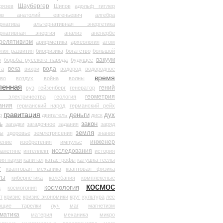
Шаубергер
рязев
Шипов
адольф гитлер
мов анатолий евгеньевич
алгебра
рнатива
альтернативная энергетика
ернативная энергия
анализ
аненербе
релятивизм
арифметика
археология
атом
гия развития
биофизика
богатство
большой
вакуум
в
борьба русского народа
будущее
века
вода
та
вихри
водород
водородное
время
иво
воздух
война
волны
ленная
гений
вуз
гейзенберг
генератор
геометрия
й электричества
геология
ания
германский народ
германский рейх
гравитация
деньги
дух
р
двигатель
диск
ь
закон
загадки
загадочное
задания
заряд
земля
ды
здоровье
землетрясения
знания
инженер
чение
изобретения
импульс
исследования
ланетяне
интеллект
история
ия науки
капитал
катастрофы
катушка теслы
т
квантовая механика
квантовая физика
ты
кибернетика
колебания
комплексные
космос
космология
а
космогония
т
кризис
кризис экономики
круг
культура
лес
ющие тарелки
луч
маг
магнетизм
матика
материя
механика
микро