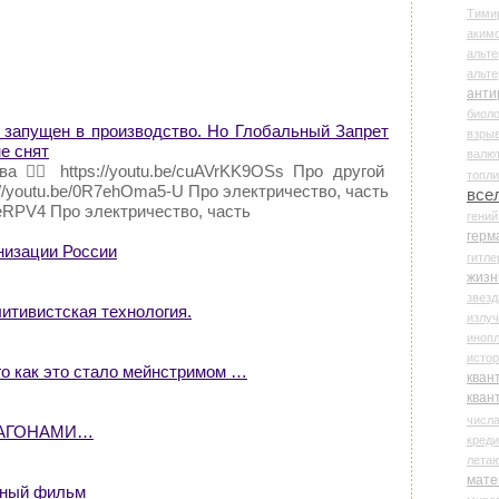
Тими
аки
альте
альт
анти
биоло
пущен в производство. Но Глобальный Запрет
взры
е снят
валю
 👉🏻 https://youtu.be/cuAVrKK9OSs Про другой
топл
s://youtu.be/0R7ehOma5-U Про электричество, часть
все
CYeRPV4 Про электричество, часть
гени
герм
низации России
гитле
жизн
звез
литивистская технология.
излу
иноп
истор
как это стало мейнстримом …
кван
кван
числ
ВАГОНАМИ…
креди
лета
мате
ьный фильм