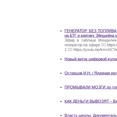
ГЕНЕРАТОР БЕЗ ТОПЛИВА за
на БТГ и критику Эйншейна н
Эфир в таблице Менделеева
генератор на эфире 👉🏻 http
1 👉🏻 https://youtu.be/kmvh
Новый виток цифровой коло
Острецов И.Н. / Ядерная ре
ПРОМЫВАЛИ МОЗГИ до того 
КАК ДЕНЬГИ ВЫВОЗЯТ – 
Власть школы. Документал