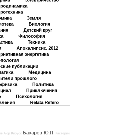
тродинамика
ротехника
омика
Земля
иотека
Биология
ания
Детский круг
ка
Философия
стика
Техника
я
Апокалипсис. 2012
рнативная энергетика
опология
ские публикации
матика
Медицина
ители прошлого
офизика
Политика
нциал
Приключения
о
Психология
вления
Relata Refero
Бахарев Ю.П.
ов
Аюр Кирусс
Кастерин