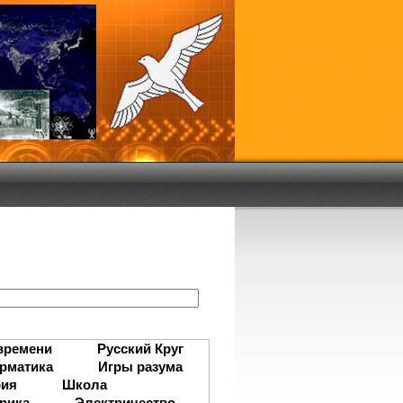
:
времени
Русский Круг
рматика
Игры разума
рия
Школа
рика
Электричество