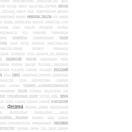
здание
многомерные пространства
мозг
наука
века
мысль
народ
наследие предков
 третьего рейха
наци
неархимедов анализ
никола тесла
андартный анализ
нло
новая
ка
новая энергетика
ньютон
общество туле
ьтизм
опыт
оратор
организм
оружие
ительность
ото
парадокс
парадоксы
планеты
поле
миды
планирование
тика
поля
поток
природа
пространство
транство-время
процент
проценты
логия
пуанкаре
пути выхода из кризиса
о
развитие
разум
революция
рейх
тивизм
родина
россия
русская советская
русский
астика
русские ученые
русский
д
свет
русь
свободная энергия
свободное
ричество
сила
синергетика
славяне
теория относительности
ание
сталин
тесла
одинамика
техника
технология
тор
труд
ион
торсионные поля
третий рейх
учителям
вия
успех
учение
ученые
ученый
физика
мен
физика эфира
физический
ум
философия
философия науки
ософия физики
форекс
хаос
химия
человек
дное электричество
цивилизация
вечество
черные дыры
что такое время