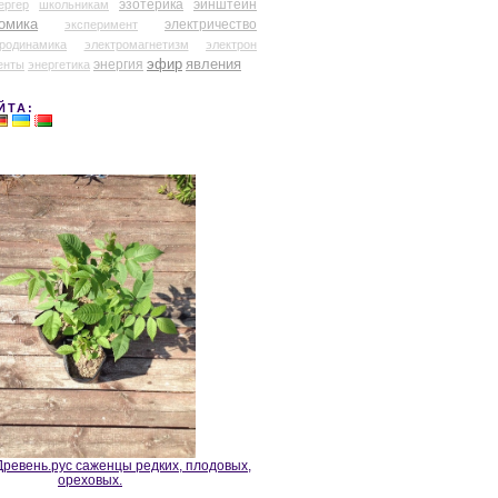
эзотерика
эйнштейн
ергер
школьникам
омика
электричество
эксперимент
тродинамика
электромагнетизм
электрон
эфир
энергия
явления
енты
энергетика
ЙТА:
ревень.рус саженцы редких, плодовых,
ореховых.