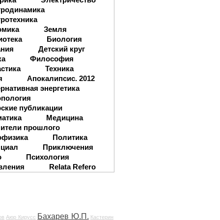
тродинамика
ротехника
омика
Земля
иотека
Биология
ания
Детский круг
ка
Философия
стика
Техника
я
Апокалипсис. 2012
рнативная энергетика
опология
ские публикации
матика
Медицина
ители прошлого
офизика
Политика
нциал
Приключения
о
Психология
вления
Relata Refero
Бахарев Ю.П.
ов
Аюр Кирусс
Кастерин