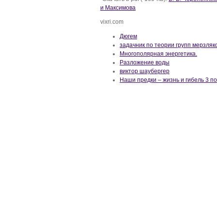
и Максимова
vixri.com
Дюгем
задачник по теории групп мерзляк
Многополярная энергетика.
Разложение воды
виктор шаубергер
Наши предки – жизнь и гибель 3 п