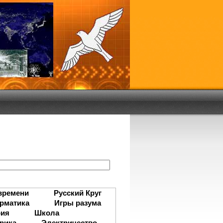
:
времени
Русский Круг
рматика
Игры разума
рия
Школа
рика
Электричество