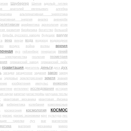
Шаубергер
рязев
Шипов
адольф гитлер
мов анатолий евгеньевич
алгебра
рнатива
альтернативная энергетика
ернативная энергия
анализ
аненербе
релятивизм
арифметика
археология
атом
гия развития
биофизика
богатство
большой
вакуум
в
борьба русского народа
будущее
века
вода
та
вихри
водород
водородное
время
иво
воздух
война
волны
ленная
гений
вуз
гейзенберг
генератор
геометрия
й электричества
геология
ания
германский народ
германский рейх
гравитация
деньги
дух
р
двигатель
диск
ь
закон
загадки
загадочное
задания
заряд
земля
ды
здоровье
землетрясения
знания
инженер
чение
изобретения
импульс
исследования
ланетяне
интеллект
история
ия науки
капитал
катастрофы
катушка теслы
т
квантовая механика
квантовая физика
ты
кибернетика
колебания
комплексные
космос
космология
а
космогония
т
кризис
кризис экономики
круг
культура
лес
ющие тарелки
луч
маг
магнетизм
матика
материя
механика
микро