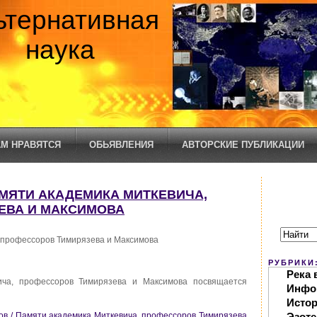
ьтернативная
наука
М НРАВЯТСЯ
ОБЬЯВЛЕНИЯ
АВТОРСКИЕ ПУБЛИКАЦИИ
ПАМЯТИ АКАДЕМИКА МИТКЕВИЧА,
ЕВА И МАКСИМОВА
 профессоров Тимирязева и Максимова
РУБРИКИ
Река 
ча, профессоров Тимирязева и Максимова посвящается
Инфо
Исто
ков / Памяти академика Миткевича, профессоров Тимирязева
Эзоте