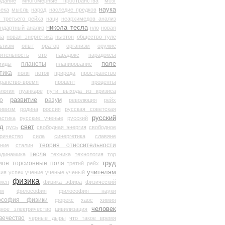
здание
многомерные пространства
мозг
наука
века
мысль
народ
наследие предков
 третьего рейха
наци
неархимедов анализ
никола тесла
андартный анализ
нло
новая
ка
новая энергетика
ньютон
общество туле
ьтизм
опыт
оратор
организм
оружие
ительность
ото
парадокс
парадоксы
планеты
поле
миды
планирование
тика
поля
поток
природа
пространство
транство-время
процент
проценты
логия
пуанкаре
пути выхода из кризиса
о
развитие
разум
революция
рейх
тивизм
родина
россия
русская советская
русский
астика
русские ученые
русский
д
свет
русь
свободная энергия
свободное
ричество
сила
синергетика
славяне
теория относительности
ание
сталин
тесла
одинамика
техника
технология
тор
труд
ион
торсионные поля
третий рейх
учителям
вия
успех
учение
ученые
ученый
физика
мен
физика эфира
физический
ум
философия
философия науки
ософия физики
форекс
хаос
химия
человек
дное электричество
цивилизация
вечество
черные дыры
что такое время