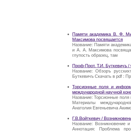
Памяти академика В. Ф. Ми
Максимова посвящается
Название: Памяти академика
и А. А. Максимова посвяща
глупость образец, там
Проф-Прот. Т.И. Буткевичъ /
Название: Обзоръ русских
Буткевичъ Скачать в pdf : П
Торсионные поля и информ
международной научной ко
Название: Торсионные поля
Материалы международно
Анатолия Евгеньевича Аким
Г.В.Войткевич / Возникновен
Название: Возникновение и
Аннотация: Проблема про