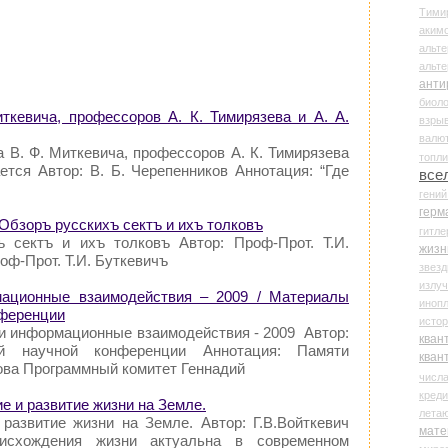
Тими
аки
альте
альт
анти
биоло
ткевича, профессоров А. К. Тимирязева и А. А.
взры
валю
 В. Ф. Миткевича, профессоров А. К. Тимирязева
топл
ется Автор: В. Б. Черепенников Аннотация: “Где
все
гени
герм
 Обзоръ русскихъ сектъ и ихъ толковъ
гитле
ъ сектъ и ихъ толковъ Автор: Проф-Прот. Т.И.
жизн
роф-Прот. Т.И. Буткевичъ
звез
излу
ационные взаимодействия – 2009 / Материалы
иноп
нференции
истор
 и информационные взаимодействия - 2009 Автор:
кван
й научной конференции Аннотация: Памяти
кван
ова Программный комитет Геннадий
числ
креди
ие и развитие жизни на Земле.
лета
 развитие жизни на Земле. Автор: Г.В.Войткевич
мате
исхождения жизни актуальна в современном