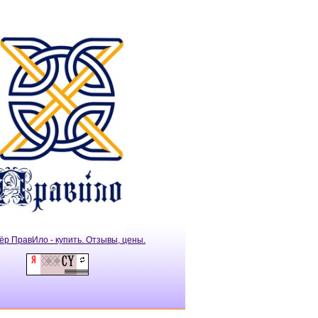
ёр ПравИло - купить. Отзывы, цены.