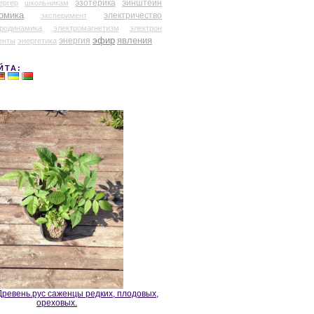
эзотерика
эйнштейн
ергер
школьникам
омика
электричество
эксперимент
тродинамика
электромагнетизм
электрон
эфир
энергия
явления
енты
энергетика
ЙТА:
ревень.рус саженцы редких, плодовых,
ореховых.