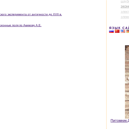
шауб
экон
элек
кого эксперимента от античности до XVII в.
элем
онные поля по Акимову А.Е.
ЯЗЫК СА
Питомник Д