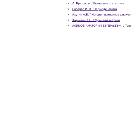
Л. Бриллюэн / Квантовая статистика
Базаров И. П. / Термодинамика
Ахутин А.В. / История принципов физичес
Харченко К.П. / Лучистая энергия
АКИМОВ АНАТОЛИЙ ЕВГЕНЬЕВИЧ / Торси