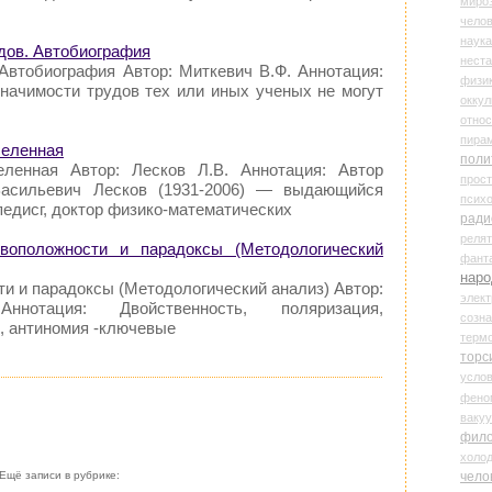
миро
чело
наука
удов. Автобиография
нест
 Автобиография Автор: Миткевич В.Ф. Аннотация:
физи
значимости трудов тех или иных ученых не могут
оккул
относ
пира
селенная
поли
еленная Автор: Лесков Л.В. Аннотация: Автор
прос
Васильевич Лесков (1931-2006) — выдающийся
психо
едисг, доктор физико-математических
ради
реля
воположности и парадоксы (Методологический
фант
наро
и и парадоксы (Методологический анализ) Автор:
элект
отация: Двойственность, поляризация,
созн
, антиномия -ключевые
терм
торс
усло
фено
ваку
фил
холо
чело
Ещё записи в рубрике: