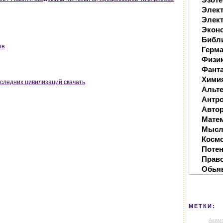
Элек
Элект
Экон
Библ
ов
Герм
Физи
Фанта
Хими
оследних цивилизаций скачать
Альте
Антр
Автор
Мате
Мысл
Косм
Поте
Прав
Обья
МЕТКИ:
Аким