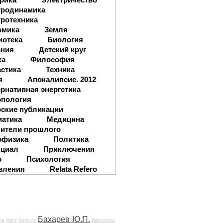
тродинамика
ротехника
омика
Земля
иотека
Биология
ания
Детский круг
ка
Философия
стика
Техника
я
Апокалипсис. 2012
рнативная энергетика
опология
ские публикации
матика
Медицина
ители прошлого
офизика
Политика
нциал
Приключения
о
Психология
вления
Relata Refero
Бахарев Ю.П.
ов
Аюр Кирусс
Кастерин