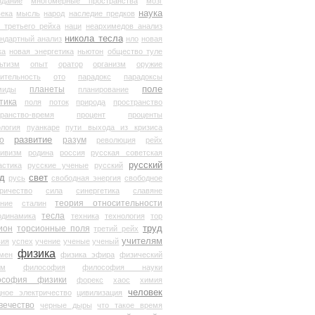
здание
многомерные пространства
мозг
наука
века
мысль
народ
наследие предков
 третьего рейха
наци
неархимедов анализ
никола тесла
андартный анализ
нло
новая
ка
новая энергетика
ньютон
общество туле
ьтизм
опыт
оратор
организм
оружие
ительность
ото
парадокс
парадоксы
планеты
поле
миды
планирование
тика
поля
поток
природа
пространство
транство-время
процент
проценты
логия
пуанкаре
пути выхода из кризиса
о
развитие
разум
революция
рейх
тивизм
родина
россия
русская советская
русский
астика
русские ученые
русский
д
свет
русь
свободная энергия
свободное
ричество
сила
синергетика
славяне
теория относительности
ание
сталин
тесла
одинамика
техника
технология
тор
труд
ион
торсионные поля
третий рейх
учителям
вия
успех
учение
ученые
ученый
физика
мен
физика эфира
физический
ум
философия
философия науки
ософия физики
форекс
хаос
химия
человек
дное электричество
цивилизация
вечество
черные дыры
что такое время