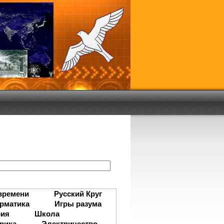
:
времени
Русский Круг
рматика
Игры разума
рия
Школа
рика
Электричество