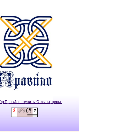
ёр ПравИло - купить. Отзывы, цены.