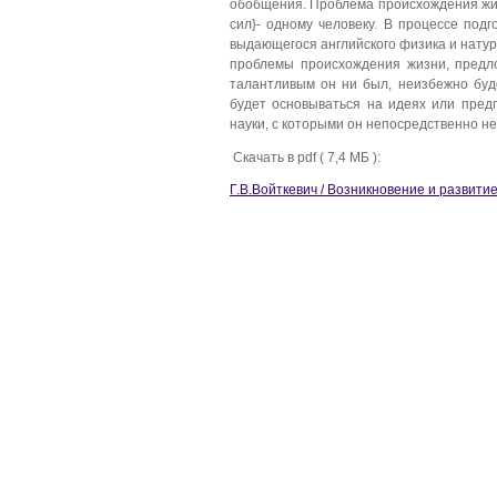
обобщения. Проблема происхождения жиз
сил}- одному человеку. В процессе под
выдающегося английского физика и нату
проблемы происхождения жизни, предл
талантливым он ни был, неизбежно буд
будет основываться на идеях или пред
науки, с которыми он непосредственно не
Скачать в pdf ( 7,4 МБ ):
Г.В.Войткевич / Возникновение и развити