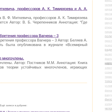
миро
чело
ткевича, профессоров А. К. Тимирязева и А. А.
наука
нест
 В. Ф. Миткевича, профессоров А. К. Тимирязева
физи
ется Автор: В. Б. Черепенников Аннотация: “Где
оккул
относ
пира
обретения профессора Вагнера – 3
поли
ретения профессора Вагнера – 3 Автор: Беляев А.
прос
сть была опубликована в журнале «Всемирный
психо
ради
реля
е многочлены.
фант
очлены. Автор: Постников М.М. Аннотация: Книга
наро
ов теории устойчивых многочленов, играющих
элект
созн
терм
торс
усло
фено
ваку
фил
холо
Ещё записи в рубрике:
чело
к В.М. / Теория и практика эволюционного моделирования.