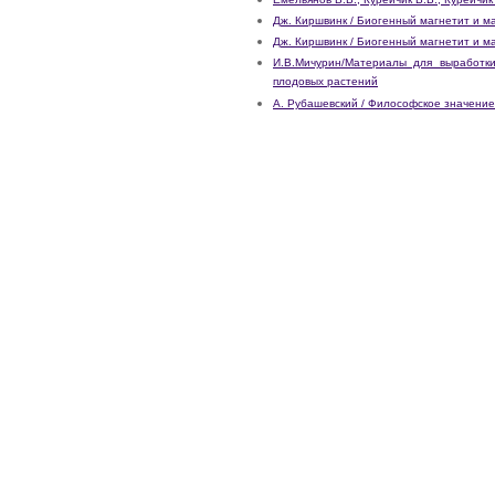
Дж. Киршвинк / Биогенный магнетит и ма
Дж. Киршвинк / Биогенный магнетит и ма
И.В.Мичурин/Материалы для выработки
плодовых растений
А. Рубашевский / Философское значение