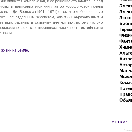
ни является комплексной, и ее решение становится не под
Элек
готовки и написания этой книги автор хорошо усвоил слова
Элект
ралиста Дж. Бернала (1901—1971) о том, что любое решение
оженное отдельным человеком, каким бы образованным и
Экон
ет пристрастным и уязвимым для критики, потому что оно
Библ
полагаемых фактах, относящихся частично к тем областям
Герм
знаком.
Физи
Фанта
Хими
е жизни на Земле.
Альте
Антр
Автор
Мате
Мысл
Косм
Поте
Прав
Обья
МЕТКИ:
Аким