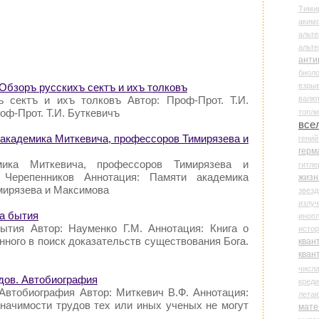
Тими
аки
альте
альт
анти
биоло
взры
 Обзоръ русскихъ сектъ и ихъ толковъ
валю
ъ сектъ и ихъ толковъ Автор: Проф-Прот. Т.И.
роф-Прот. Т.И. Буткевичъ
топл
все
и академика Миткевича, профессоров Тимирязева и
гени
герм
мика Миткевича, профессоров Тимирязева и
гитле
Черепенников Аннотация: Памяти академика
жизн
мирязева и Максимова
звез
излу
на бытия
иноп
ытия Автор: Науменко Г.М. Аннотация: Книга о
истор
нного в поиск доказательств существования Бога.
кван
кван
числ
удов. Автобиография
креди
 Автобиография Автор: Миткевич В.Ф. Аннотация:
лета
значимости трудов тех или иных ученых не могут
мате