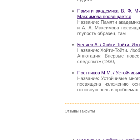
Памяти академика В. Ф. Ми
Максимова посвящается
Название: Памяти академика
и А. А. Максимова посвяща
глупость образец, там
Беляев А. / Хойти-Тойти. Из
Название: Хойти-Тойти. Изоб
Аннотация: Впервые пове
следопыт» (1930,
Постников М.М. / Устойчивы
Название: Устойчивые мног
посвящена изложению осн
основную роль в проблемах
Отзывы закрыты
Емельянов В.В., Курейчик В.В., Курейчи