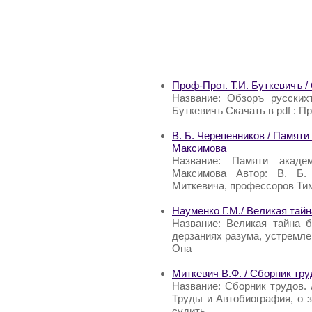
Проф-Прот. Т.И. Буткевичъ /
Название: Обзоръ русских
Буткевичъ Скачать в pdf : П
В. Б. Черепенников / Памят
Максимова
Название: Памяти акаде
Максимова Автор: В. Б. 
Миткевича, профессоров Ти
Науменко Г.М./ Великая тай
Название: Великая тайна б
дерзаниях разума, устремле
Она
Миткевич В.Ф. / Сборник тр
Название: Сборник трудов.
Труды и Автобиография, о 
судить