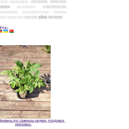
эзотерика
эйнштейн
ергер
школьникам
омика
электричество
эксперимент
тродинамика
электромагнетизм
электрон
эфир
энергия
явления
енты
энергетика
ЙТА:
ревень.рус саженцы редких, плодовых,
ореховых.