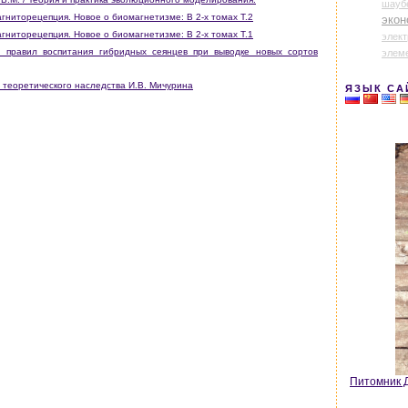
шауб
гниторецепция. Новое о биомагнетизме: В 2-х томах Т.2
экон
гниторецепция. Новое о биомагнетизме: В 2-х томах Т.1
элек
 правил воспитания гибридных сеянцев при выводке новых сортов
элем
 теоретического наследства И.В. Мичурина
ЯЗЫК СА
Питомник Д