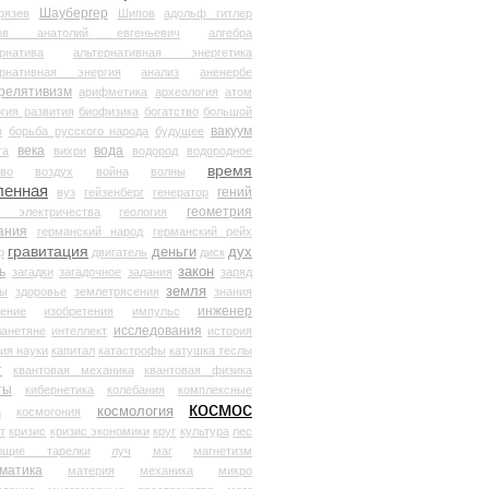
Шаубергер
рязев
Шипов
адольф гитлер
мов анатолий евгеньевич
алгебра
рнатива
альтернативная энергетика
ернативная энергия
анализ
аненербе
релятивизм
арифметика
археология
атом
гия развития
биофизика
богатство
большой
вакуум
в
борьба русского народа
будущее
века
вода
та
вихри
водород
водородное
время
иво
воздух
война
волны
ленная
гений
вуз
гейзенберг
генератор
геометрия
й электричества
геология
ания
германский народ
германский рейх
гравитация
деньги
дух
р
двигатель
диск
ь
закон
загадки
загадочное
задания
заряд
земля
ды
здоровье
землетрясения
знания
инженер
чение
изобретения
импульс
исследования
ланетяне
интеллект
история
ия науки
капитал
катастрофы
катушка теслы
т
квантовая механика
квантовая физика
ты
кибернетика
колебания
комплексные
космос
космология
а
космогония
т
кризис
кризис экономики
круг
культура
лес
ющие тарелки
луч
маг
магнетизм
матика
материя
механика
микро