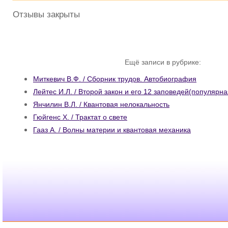
Отзывы закрыты
Ещё записи в рубрике:
Миткевич В.Ф. / Сборник трудов. Автобиография
Лейтес И.Л. / Второй закон и его 12 заповедей(популярн
Янчилин В.Л. / Квантовая нелокальность
Гюйгенс Х. / Трактат о свете
Гааз А. / Волны материи и квантовая механика