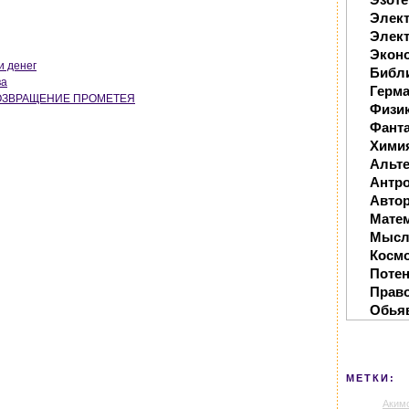
Элек
Элект
Экон
и денег
Библ
ва
Герм
ВОЗВРАЩЕНИЕ ПРОМЕТЕЯ
Физи
Фанта
Хими
Альте
Антр
Автор
Мате
Мысл
Косм
Поте
Прав
Обья
МЕТКИ:
Аким