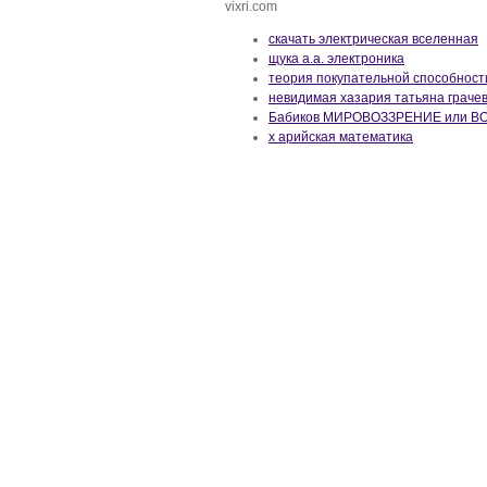
vixri.com
скачать электрическая вселенная
щука а.а. электроника
теория покупательной способност
невидимая хазария татьяна граче
Бабиков МИРОВОЗЗРЕНИЕ или 
х арийская математика