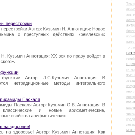
Тими
аки
альте
альт
ны перестройки
анти
перестройки Автор: Кузьмин Н. Аннотация: Новое
биоло
зьмина о преступных действиях кремлевских
взры
валю
топл
все
 Н. Кузьмин Аннотация: XX век по праву войдет в
гени
ского».
герм
гитле
 функции
жизн
 функции Автор: Л.С.Кузьмич Аннотация: В
звез
ются нетрадиционные методы интегрального
излу
иноп
истор
 пирамиды Паскаля
кван
миды Паскаля Автор: Кузьмин О.В. Аннотация: В
кван
 классические и новые арифметические,
числ
орные свойства арифметических
креди
лета
ь на здоровье!
мате
сь на здоровье! Автор: Кузьмин Аннотация: Как