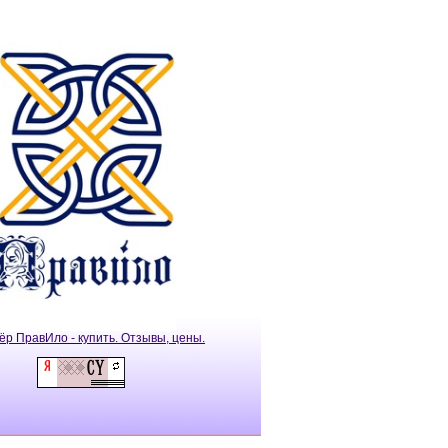
ёр ПравИло - купить. Отзывы, цены.