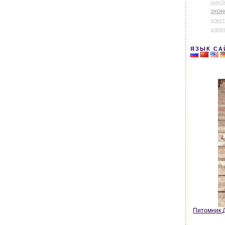
шауб
экон
элек
элем
ЯЗЫК СА
Питомник Д