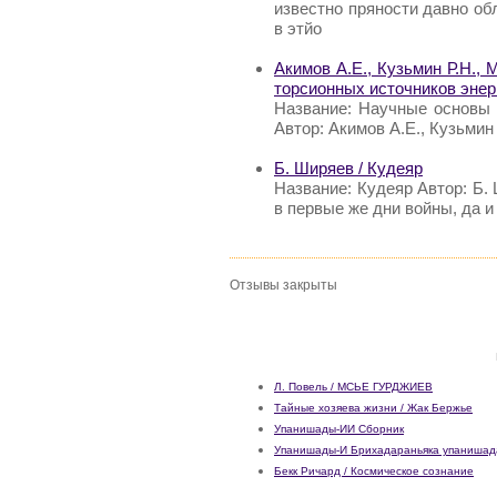
известно пряности давно о
в этйо
Акимов А.Е., Кузьмин Р.Н., 
торсионных источников энер
Название: Научные основы 
Автор: Акимов А.Е., Кузьмин
Б. Ширяев / Кудеяр
Название: Кудеяр Автор: Б.
в первые же дни войны, да и 
Отзывы закрыты
Л. Повель / МСЬЕ ГУРДЖИЕВ
Тайные хозяева жизни / Жак Бержье
Упанишады-ИИ Сборник
Упанишады-И Брихадараньяка упанишада
Бекк Ричард / Космическое сознание