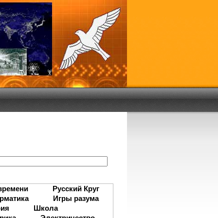
:
времени
Русский Круг
рматика
Игры разума
рия
Школа
рика
Электричество