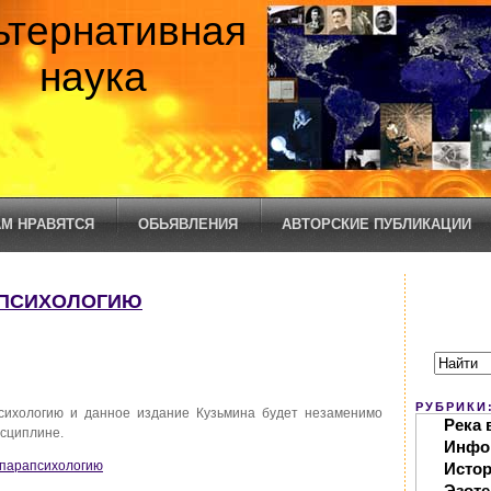
ьтернативная
наука
М НРАВЯТСЯ
ОБЬЯВЛЕНИЯ
АВТОРСКИЕ ПУБЛИКАЦИИ
РАПСИХОЛОГИЮ
РУБРИКИ
сихологию и данное издание Кузьмина будет незаменимо
Река 
исциплине.
Инфо
о парапсихологию
Исто
Эзоте