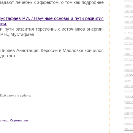
миро
бладают лечебных эффектом, о том как подробнее
чело
наука
нест
Мустафаев Р.И. / Научные основы и пути развития
физи
гии.
оккул
и пути развития торсионных источников энергии.
относ
 Р.Н., Мустафаев
пира
поли
прос
 Ширяев Аннотация: Керосин в Масловке кончился
психо
до того
ради
реля
фант
наро
элект
созн
терм
Ещё записи в рубрике:
торс
усло
фено
ваку
фил
 (пер. Сыркина ая)
холо
чело