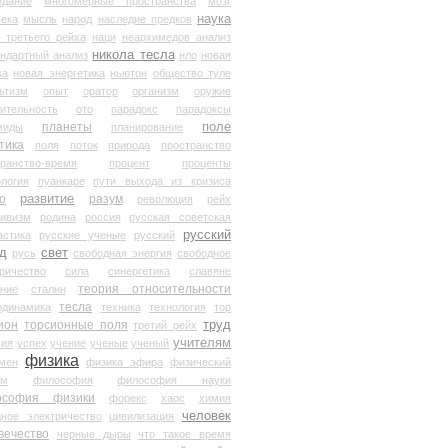
здание
многомерные пространства
мозг
наука
века
мысль
народ
наследие предков
 третьего рейха
наци
неархимедов анализ
никола тесла
андартный анализ
нло
новая
ка
новая энергетика
ньютон
общество туле
ьтизм
опыт
оратор
организм
оружие
ительность
ото
парадокс
парадоксы
планеты
поле
миды
планирование
тика
поля
поток
природа
пространство
транство-время
процент
проценты
логия
пуанкаре
пути выхода из кризиса
о
развитие
разум
революция
рейх
тивизм
родина
россия
русская советская
русский
астика
русские ученые
русский
д
свет
русь
свободная энергия
свободное
ричество
сила
синергетика
славяне
теория относительности
ание
сталин
тесла
одинамика
техника
технология
тор
труд
ион
торсионные поля
третий рейх
учителям
вия
успех
учение
ученые
ученый
физика
мен
физика эфира
физический
ум
философия
философия науки
ософия физики
форекс
хаос
химия
человек
дное электричество
цивилизация
вечество
черные дыры
что такое время