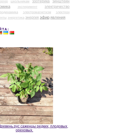
эзотерика
эйнштейн
ергер
школьникам
омика
электричество
эксперимент
тродинамика
электромагнетизм
электрон
эфир
энергия
явления
енты
энергетика
ЙТА:
ревень.рус саженцы редких, плодовых,
ореховых.