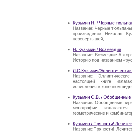
Кузьмин Н. / Черные тюльпа
Название: Черные тюльпаны 
произведение Николая Ку
перевертышей,
Н. Кузьмин / Возмездие
Название: Возмездие Автор:
Историю под названием «рус
Л.С.Кузьмич/Эллиптические
Название: Эллиптические
настоящей книге излага
исчисления в конечном виде
Кузьмин О.В. / Обобщенные
Название: Обобщенные пира
монографии излагаются
геометрические и комбинат
Кузьмин / Пряности! Лечитес
Название:Пряности! Лечите