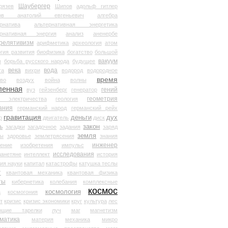
Шаубергер
рязев
Шипов
адольф гитлер
мов анатолий евгеньевич
алгебра
рнатива
альтернативная энергетика
ернативная энергия
анализ
аненербе
релятивизм
арифметика
археология
атом
гия развития
биофизика
богатство
большой
вакуум
в
борьба русского народа
будущее
века
вода
та
вихри
водород
водородное
время
иво
воздух
война
волны
ленная
гений
вуз
гейзенберг
генератор
геометрия
й электричества
геология
ания
германский народ
германский рейх
гравитация
деньги
дух
р
двигатель
диск
ь
закон
загадки
загадочное
задания
заряд
земля
ды
здоровье
землетрясения
знания
инженер
чение
изобретения
импульс
исследования
ланетяне
интеллект
история
ия науки
капитал
катастрофы
катушка теслы
т
квантовая механика
квантовая физика
ты
кибернетика
колебания
комплексные
космос
космология
а
космогония
т
кризис
кризис экономики
круг
культура
лес
ющие тарелки
луч
маг
магнетизм
матика
материя
механика
микро