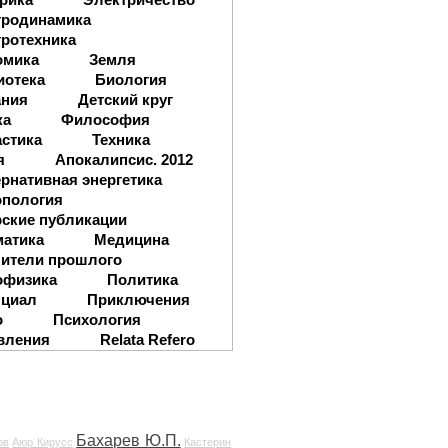
тродинамика
ротехника
омика
Земля
иотека
Биология
ания
Детский круг
ка
Философия
стика
Техника
я
Апокалипсис. 2012
рнативная энергетика
опология
ские публикации
матика
Медицина
ители прошлого
офизика
Политика
нциал
Приключения
о
Психология
вления
Relata Refero
Бахарев Ю.П.
ов
Аюр Кирусс
Кастерин