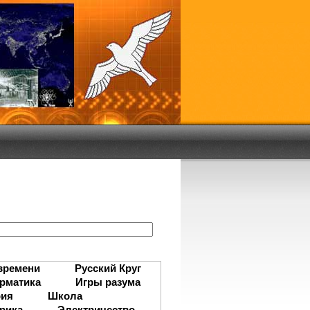
:
времени
Русский Круг
рматика
Игры разума
рия
Школа
рика
Электричество