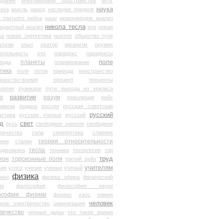
здание
многомерные пространства
мозг
наука
века
мысль
народ
наследие предков
 третьего рейха
наци
неархимедов анализ
никола тесла
андартный анализ
нло
новая
ка
новая энергетика
ньютон
общество туле
ьтизм
опыт
оратор
организм
оружие
ительность
ото
парадокс
парадоксы
планеты
поле
миды
планирование
тика
поля
поток
природа
пространство
транство-время
процент
проценты
логия
пуанкаре
пути выхода из кризиса
о
развитие
разум
революция
рейх
тивизм
родина
россия
русская советская
русский
астика
русские ученые
русский
д
свет
русь
свободная энергия
свободное
ричество
сила
синергетика
славяне
теория относительности
ание
сталин
тесла
одинамика
техника
технология
тор
труд
ион
торсионные поля
третий рейх
учителям
вия
успех
учение
ученые
ученый
физика
мен
физика эфира
физический
ум
философия
философия науки
ософия физики
форекс
хаос
химия
человек
дное электричество
цивилизация
вечество
черные дыры
что такое время