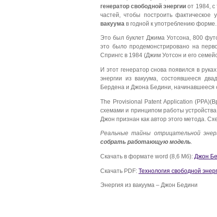
генератор свободной энергии
от 1984, с
частей, чтобы построить фактическое 
вакуума
в годной к употреблению форме.
Это был буклет Джима Уотсона, 800 фут
это было продемонстрировано на перв
Спрингс в 1984 (Джим Уотсон и его семейс
И этот генератор снова появился в рук
энергии из вакуума, состоявшееся дв
Бердена и Джона Бедини, начинавшееся с
The Provisional Patent Application (PPA
схемами и принципом работы устройства 
Джон признан как автор этого метода. Сх
Реальные тайны отрицательной эне
собрать работающую модель
.
Скачать в формате word (8,6 Мб):
Джон Бе
Скачать PDF:
Технология свободной энер
Энергия из вакуума – Джон Бедини