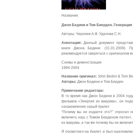
Название:
Джон Бедини и Том Биерден. Генерация 
Авторы: Черняев А.Ф. Удалова С.Н.
Аннотация:
Данный документ представл
книги Джона Бедини. (31.01.2009).
рекомендуется сверяться с оригиналом кн
Схемы и демонстрации
1984-2004
Название оригинал:
John Bedini & Tom Bi
Авторы:
Джон Бедини и Том Берден
Примечание редактора:
В то время как Джон Бедини в 2004 год
фильмов «Энергия из вакуума», он под
ознакомления серый буклет.
“Почему вы не издаете это?” спросил о
включить наш с Томом Берденом патент,
из вакуума, а так же почему бы не включи
Я посмотрел на буклет, и был ошеломлен