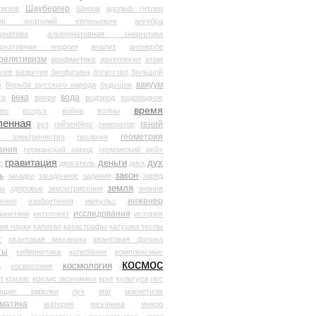
Шаубергер
рязев
Шипов
адольф гитлер
мов анатолий евгеньевич
алгебра
рнатива
альтернативная энергетика
ернативная энергия
анализ
аненербе
релятивизм
арифметика
археология
атом
гия развития
биофизика
богатство
большой
вакуум
в
борьба русского народа
будущее
века
вода
та
вихри
водород
водородное
время
иво
воздух
война
волны
ленная
гений
вуз
гейзенберг
генератор
геометрия
й электричества
геология
ания
германский народ
германский рейх
гравитация
деньги
дух
р
двигатель
диск
ь
закон
загадки
загадочное
задания
заряд
земля
ды
здоровье
землетрясения
знания
инженер
чение
изобретения
импульс
исследования
ланетяне
интеллект
история
ия науки
капитал
катастрофы
катушка теслы
т
квантовая механика
квантовая физика
ты
кибернетика
колебания
комплексные
космос
космология
а
космогония
т
кризис
кризис экономики
круг
культура
лес
ющие тарелки
луч
маг
магнетизм
матика
материя
механика
микро