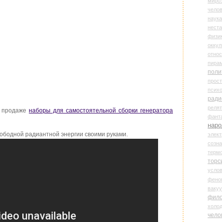
миро
чело
наука
нест
физи
оккул
относ
пира
поли
прос
психо
ради
реля
в продаже
наборы для самостоятельной сборки генератора
фант
наро
вободной радиантной энергии своими руками.
элект
созн
терм
торс
усло
фено
ваку
фил
холо
чело