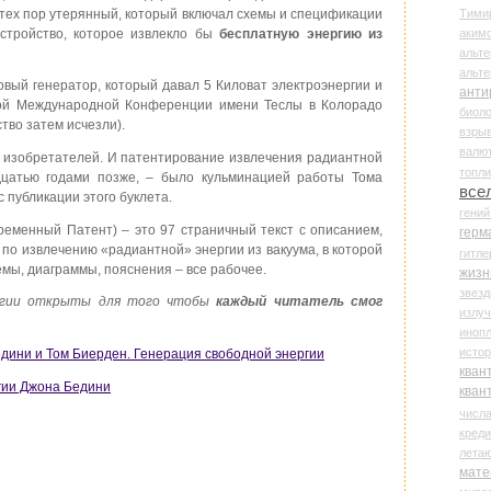
Тими
 тех пор утерянный, который включал схемы и спецификации
аки
устройство, которое извлекло бы
бесплатную энергию из
альте
альт
овый генератор, который давал 5 Киловат электроэнергии и
анти
ой Международной Конференции имени Теслы в Колорадо
биоло
тво затем исчезли).
взры
валю
ах изобретателей. И патентирование извлечения радиантной
топл
адцатью годами позже, – было кульминацией работы Тома
все
 публикации этого буклета.
гени
)(Временный Патент) – это 97 страничный текст с описанием,
герм
по извлечению «радиантной» энергии из вакуума, в которой
гитле
емы, диаграммы, пояснения – все рабочее.
жизн
звез
ргии открыты для того чтобы
каждый читатель смог
излу
иноп
истор
дини и Том Биерден. Генерация свободной энергии
кван
гии Джона Бедини
кван
числ
креди
лета
мате