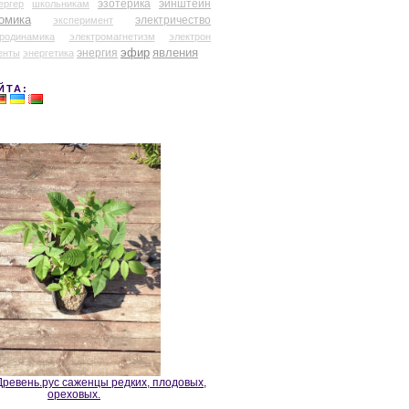
эзотерика
эйнштейн
ергер
школьникам
омика
электричество
эксперимент
тродинамика
электромагнетизм
электрон
эфир
энергия
явления
енты
энергетика
ЙТА:
ревень.рус саженцы редких, плодовых,
ореховых.