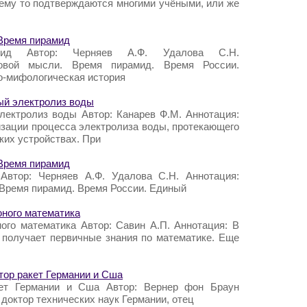
чему то подтверждаются многими учёными, или же
 Время пирамид
мид Автор: Черняев А.Ф. Удалова С.Н.
совой мысли. Время пирамид. Время России.
о-мифологическая история
ый электролиз воды
лектролиз воды Автор: Канарев Ф.М. Аннотация:
изации процесса электролиза воды, протекающего
ких устройствах. При
 Время пирамид
Автор: Черняев А.Ф. Удалова С.Н. Аннотация:
 Время пирамид. Время России. Единый
юного математика
ого математика Автор: Савин А.П. Аннотация: В
получает первичные знания по математике. Еще
тор ракет Германии и Cша
кет Германии и Cша Автор: Вернер фон Браун
доктор технических наук Германии, отец