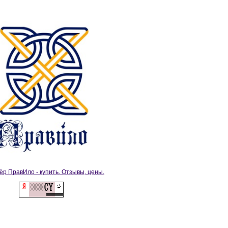
ёр ПравИло - купить. Отзывы, цены.