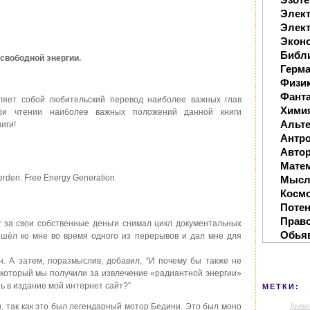
Элек
Элект
Экон
Библ
свободной энергии.
Герм
Физи
Фанта
яет собой любительский перевод наиболее важных глав
Хими
 При чтении наиболее важных положений данной книги
Альте
иги!
Антр
Автор
Мате
erden. Free Energy Generation
Мысл
Косм
Поте
Прав
у за свои собственные деньги снимал цикл документальных
Обья
ошёл ко мне во время одного из перерывов и дал мне для
н. А затем, поразмыслив, добавил, “И почему бы также не
 который мы получили за извлечение «радиантной энергии»
ть в издание мой интернет сайт?”
МЕТКИ:
Аким
, так как это был легендарный мотор Бедини. Это был моно