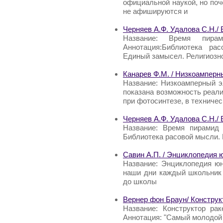
официальной наукой, но по
не афишируются и
Черняев А.Ф. Удалова С.Н./
Название: Время пира
Аннотация:Библиотека ра
Единый замысел. Религиозн
Канарев Ф.М. / Низкоамперн
Название: Низкоамперный э
показана возможность реал
при фотосинтезе, в техничес
Черняев А.Ф. Удалова С.Н./
Название: Время пирамид 
Библиотека расовой мысли.
Савин А.П. / Энциклопедия 
Название: Энциклопедия юн
наши дни каждый школьник 
до школы
Вернер фон Браун/ Конструк
Название: Конструктор ра
Аннотация: "Самый молодой 