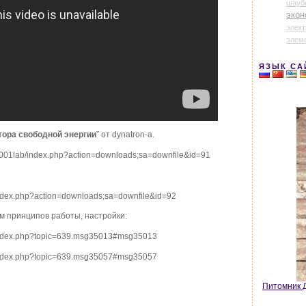
шауб
экон
элек
элем
ЯЗЫК СА
тора свободной энергии
” от dynatron-a.
m/001lab/index.php?action=downloads;sa=downfile&id=91
index.php?action=downloads;sa=downfile&id=92
м принципов работы, настройки:
/index.php?topic=639.msg35013#msg35013
/index.php?topic=639.msg35057#msg35057
Питомник Д