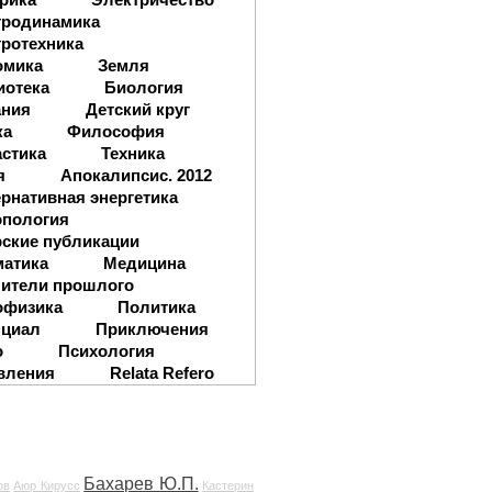
тродинамика
ротехника
омика
Земля
иотека
Биология
ания
Детский круг
ка
Философия
стика
Техника
я
Апокалипсис. 2012
рнативная энергетика
опология
ские публикации
матика
Медицина
ители прошлого
офизика
Политика
нциал
Приключения
о
Психология
вления
Relata Refero
Бахарев Ю.П.
ов
Аюр Кирусс
Кастерин