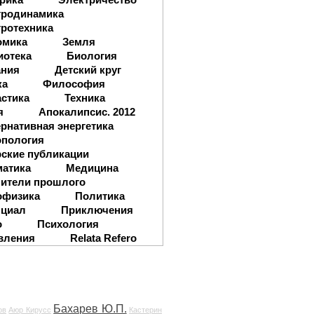
тродинамика
ротехника
омика
Земля
иотека
Биология
ания
Детский круг
ка
Философия
стика
Техника
я
Апокалипсис. 2012
рнативная энергетика
опология
ские публикации
матика
Медицина
ители прошлого
офизика
Политика
нциал
Приключения
о
Психология
вления
Relata Refero
Бахарев Ю.П.
ов
Аюр Кирусс
Кастерин