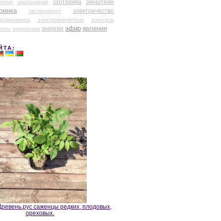
эзотерика
эйнштейн
ергер
школьникам
омика
электричество
эксперимент
тродинамика
электромагнетизм
электрон
эфир
энергия
явления
енты
энергетика
ЙТА:
ревень.рус саженцы редких, плодовых,
ореховых.