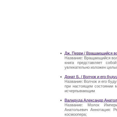
Дж. Перри / Вращающийся в
Название: Вращающийся вол
книга представляет собо
увлекательно изложен целы
Донат Б. / Волчок и его буд
Название: Волчок и его буд
при настоящем состоянии м
исчерпывающим
Валидуда Александр Анатол
Название: Молох Импер
Анатольевич Аннотация: Р
космоопера;