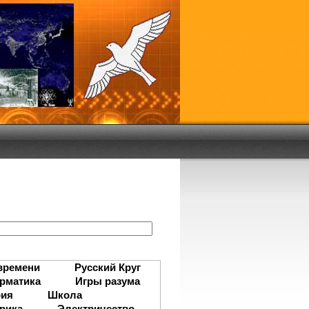
:
времени
Русский Круг
рматика
Игры разума
рия
Школа
рика
Электричество