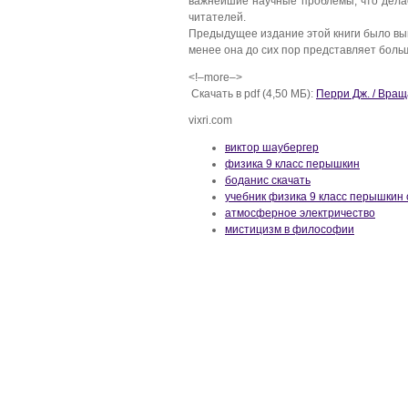
важнейшие научные проблемы, что делае
читателей.
Предыдущее издание этой книги было выпу
менее она до сих пор представляет боль
<!–more–>
Скачать в pdf (4,50 МБ):
Перри Дж. / Вра
vixri.com
виктор шаубергер
физика 9 класс перышкин
боданис скачать
учебник физика 9 класс перышкин 
атмосферное электричество
мистицизм в философии