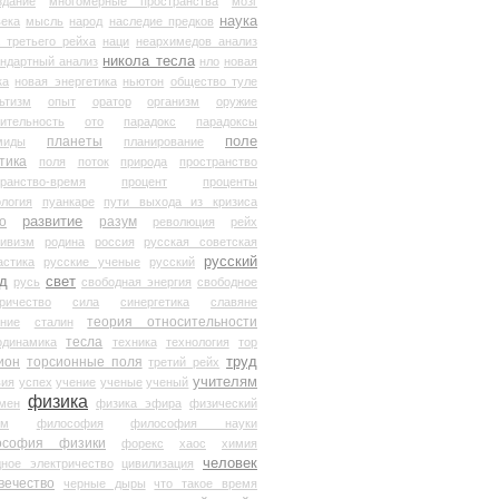
здание
многомерные пространства
мозг
наука
века
мысль
народ
наследие предков
 третьего рейха
наци
неархимедов анализ
никола тесла
андартный анализ
нло
новая
ка
новая энергетика
ньютон
общество туле
ьтизм
опыт
оратор
организм
оружие
ительность
ото
парадокс
парадоксы
планеты
поле
миды
планирование
тика
поля
поток
природа
пространство
транство-время
процент
проценты
логия
пуанкаре
пути выхода из кризиса
о
развитие
разум
революция
рейх
тивизм
родина
россия
русская советская
русский
астика
русские ученые
русский
д
свет
русь
свободная энергия
свободное
ричество
сила
синергетика
славяне
теория относительности
ание
сталин
тесла
одинамика
техника
технология
тор
труд
ион
торсионные поля
третий рейх
учителям
вия
успех
учение
ученые
ученый
физика
мен
физика эфира
физический
ум
философия
философия науки
ософия физики
форекс
хаос
химия
человек
дное электричество
цивилизация
вечество
черные дыры
что такое время