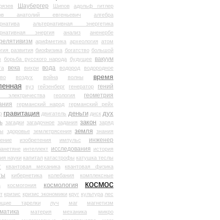
Шаубергер
рязев
Шипов
адольф гитлер
мов анатолий евгеньевич
алгебра
рнатива
альтернативная энергетика
ернативная энергия
анализ
аненербе
релятивизм
арифметика
археология
атом
гия развития
биофизика
богатство
большой
вакуум
в
борьба русского народа
будущее
века
вода
та
вихри
водород
водородное
время
иво
воздух
война
волны
ленная
гений
вуз
гейзенберг
генератор
геометрия
й электричества
геология
ания
германский народ
германский рейх
гравитация
деньги
дух
р
двигатель
диск
ь
закон
загадки
загадочное
задания
заряд
земля
ды
здоровье
землетрясения
знания
инженер
чение
изобретения
импульс
исследования
ланетяне
интеллект
история
ия науки
капитал
катастрофы
катушка теслы
т
квантовая механика
квантовая физика
ты
кибернетика
колебания
комплексные
космос
космология
а
космогония
т
кризис
кризис экономики
круг
культура
лес
ющие тарелки
луч
маг
магнетизм
матика
материя
механика
микро