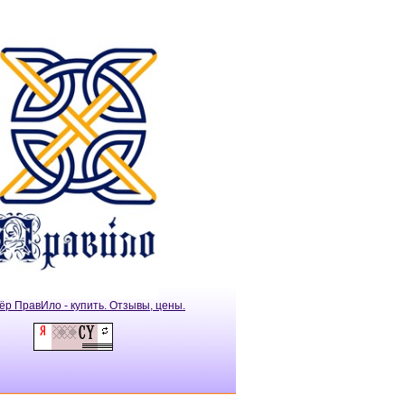
ёр ПравИло - купить. Отзывы, цены.