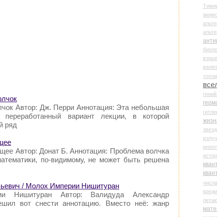
Тими
аки
альте
альт
анти
биоло
взры
валю
топл
все
гени
олчок
герм
чок Автор: Дж. Перри Аннотация: Эта небольшая
гитле
й переработанный вариант лекции, в которой
жизн
й ряд
звез
излу
ущее
иноп
ущее Автор: Донат Б. Аннотация: Проблема волчка
истор
атематики, по-видимому, не может быть решена
кван
кван
числ
ьевич / Молох Империи Нишитуран
креди
ии Нишитуран Автор: Валидуда Александр
лета
ешил вот снести аннотацию. Вместо неё: жанр
мате