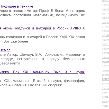
миро
чело
о будущее в технике
наука
ущее в технике Автор: Проф. Б Донат Аннотация:
нест
оящем состоянии математики, по-видимому, не
физи
оккул
относ
я жизнь колдунов и знахарей в России XVIII-XIX
пира
поли
нь колдунов и знахарей в России XVIII-XIX веков
прос
я: Вот уже более
психо
ради
 Земле
реля
мле Автор: Шемшук В.А. Аннотация: Наконец-то
фант
сердце, погружённое в череду бесконечных
наро
шееся найти
элект
созн
зика. Век XXI. Альманах. Вып. 3 : наука,
терм
торс
к XXI. Альманах. Вып. 3 : наука, философия,
усло
иров Аннотация: Настоящий сборник
фено
ваку
фил
холо
чело