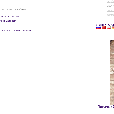
шауб
экон
Ещё записи в рубрике:
элек
элем
нец релятивизму
ир и материя
ЯЗЫК СА
онансов и… ничего более
Питомник Д