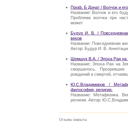
Проф. Б Донат / Волчок и ег
Название: Волчок и его буд
Проблема волчка при наст
может
Будур И. В. / Повседневна
веков
Название: Повседневная жиз
Автор: Будур И. В. Аннотаци
Шемшук В.А. / Эпоха Рая на
Название: Эпоха Рая на Зе
свершилось. Прозревшее 
рождений и смертей, отчаяв
Ю.С.Владимиров / Метафи
философия, религия.
Название: Метафизика. Ве
религия. Автор: Ю.С.Владим
Отзывы закрыты