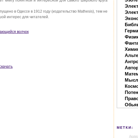
т книгу понятной и интересной для самого широкого круга
Элек
щено в Одессе в 1912 году (издательство Mathesis), тем не
Элект
шой интерес для читателей.
Экон
Библ
Герм
щающийся волчок
Физи
Фанта
Хими
Альте
Антр
скачать
Автор
Мате
Мысл
Косм
Поте
Прав
Обья
МЕТКИ:
Аким