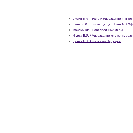
Лузин Б.А. / Эфир и мироздание или ко
Ленард Ф., Томсон Дж.Дж.,Планк М. / Эф
Каку Мичио / Параллельные миры
Фурса Е.Я. / Мироздание-мир волн, рез
Донат Б. / Волчок и его будущее