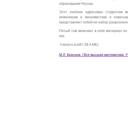
образования России.
Этот учебник адресован студентам 
инженерам и экономистам) и охватыв
представляет собой не набор разрозненн
Пятый том включает в себя материал по
игр.
Скачать в pdf ( 38.4 МБ):
М.Л. Краснов. / Вся высшая математика: Уч