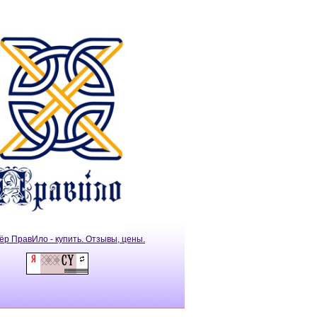
ёр ПравИло - купить. Отзывы, цены.