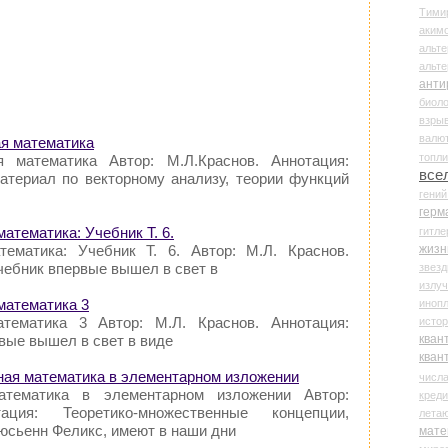
Тими
аки
альте
альт
анти
биоло
взры
валю
ая математика
топл
 математика Автор: М.Л.Краснов. Аннотация:
все
атериал по векторному анализу, теории функций
гени
герм
математика: Учебник Т. 6.
гитле
жизн
ематика: Учебник Т. 6. Автор: М.Л. Краснов.
чебник впервые вышел в свет в
звез
излу
математика 3
иноп
тематика 3 Автор: М.Л. Краснов. Аннотация:
истор
кван
вые вышел в свет в виде
кван
ная математика в элементарном изложении
числ
атематика в элементарном изложении Автор:
креди
ция: Теоретико-множественные концепции,
лета
юсьенн Феликс, имеют в наши дни
мате