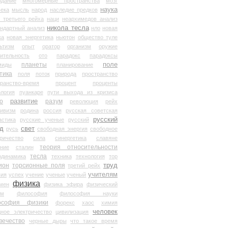
здание
многомерные пространства
мозг
наука
века
мысль
народ
наследие предков
 третьего рейха
наци
неархимедов анализ
никола тесла
андартный анализ
нло
новая
ка
новая энергетика
ньютон
общество туле
ьтизм
опыт
оратор
организм
оружие
ительность
ото
парадокс
парадоксы
планеты
поле
миды
планирование
тика
поля
поток
природа
пространство
транство-время
процент
проценты
логия
пуанкаре
пути выхода из кризиса
о
развитие
разум
революция
рейх
тивизм
родина
россия
русская советская
русский
астика
русские ученые
русский
д
свет
русь
свободная энергия
свободное
ричество
сила
синергетика
славяне
теория относительности
ание
сталин
тесла
одинамика
техника
технология
тор
труд
ион
торсионные поля
третий рейх
учителям
вия
успех
учение
ученые
ученый
физика
мен
физика эфира
физический
ум
философия
философия науки
ософия физики
форекс
хаос
химия
человек
дное электричество
цивилизация
вечество
черные дыры
что такое время