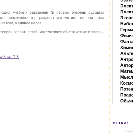
Элек
Элект
высших учебных заведений (в первую очередь будущим
Экон
ает практически все разделы математики, но при этом
Библ
ых глав, а единое целое.
Герм
 теории вероятностей, математической статистике и теории
Физи
Фанта
Хими
Альте
ебник. Т. 5
Антр
Автор
Мате
Мысл
Косм
Поте
Прав
Обья
МЕТКИ:
Аким