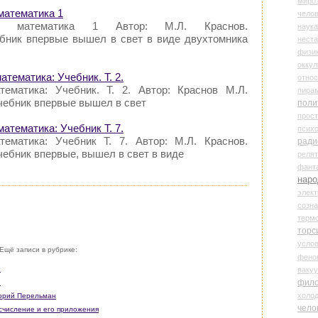
миро
математика 1
чело
я математика 1 Автор: М.Л. Краснов.
наука
бник впервые вышел в свет в виде двухтомника
нест
физи
оккул
атематика: Учебник. Т. 2.
относ
ематика: Учебник. Т. 2. Автор: Краснов М.Л.
пира
чебник впервые вышел в свет
поли
прос
математика: Учебник Т. 7.
психо
ематика: Учебник Т. 7. Автор: М.Л. Краснов.
ради
ебник впервые, вышел в свет в виде
реля
фант
наро
элект
созн
терм
торс
усло
Ещё записи в рубрике:
фено
3
ваку
фил
1
холо
горий Перельман
чело
исчисление и его приложения