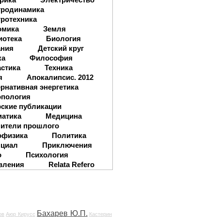
тродинамика
ротехника
омика
Земля
иотека
Биология
ания
Детский круг
ка
Философия
стика
Техника
я
Апокалипсис. 2012
рнативная энергетика
опология
ские публикации
матика
Медицина
ители прошлого
офизика
Политика
нциал
Приключения
о
Психология
вления
Relata Refero
Бахарев Ю.П.
ов
Аюр Кирусс
Кастерин