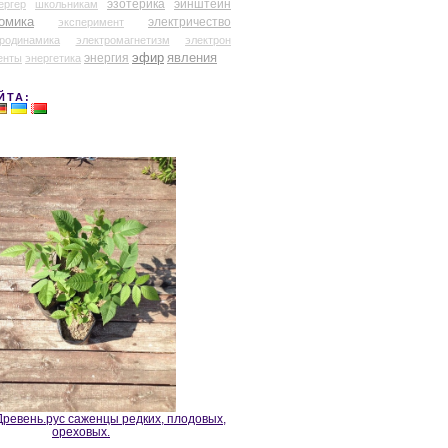
эзотерика
эйнштейн
ергер
школьникам
омика
электричество
эксперимент
тродинамика
электромагнетизм
электрон
эфир
энергия
явления
енты
энергетика
ЙТА:
ревень.рус саженцы редких, плодовых,
ореховых.