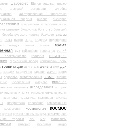
Шаубергер
рязев
Шипов
адольф гитлер
мов анатолий евгеньевич
алгебра
рнатива
альтернативная энергетика
ернативная энергия
анализ
аненербе
релятивизм
арифметика
археология
атом
гия развития
биофизика
богатство
большой
вакуум
в
борьба русского народа
будущее
века
вода
та
вихри
водород
водородное
время
иво
воздух
война
волны
ленная
гений
вуз
гейзенберг
генератор
геометрия
й электричества
геология
ания
германский народ
германский рейх
гравитация
деньги
дух
р
двигатель
диск
ь
закон
загадки
загадочное
задания
заряд
земля
ды
здоровье
землетрясения
знания
инженер
чение
изобретения
импульс
исследования
ланетяне
интеллект
история
ия науки
капитал
катастрофы
катушка теслы
т
квантовая механика
квантовая физика
ты
кибернетика
колебания
комплексные
космос
космология
а
космогония
т
кризис
кризис экономики
круг
культура
лес
ющие тарелки
луч
маг
магнетизм
матика
материя
механика
микро