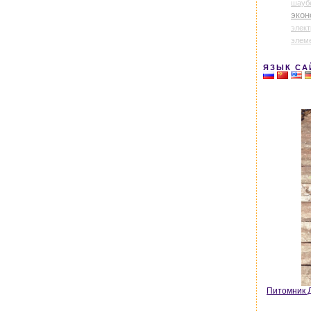
шауб
экон
элек
элем
ЯЗЫК СА
Питомник Д