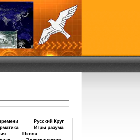
:
времени
Русский Круг
рматика
Игры разума
рия
Школа
рика
Электричество