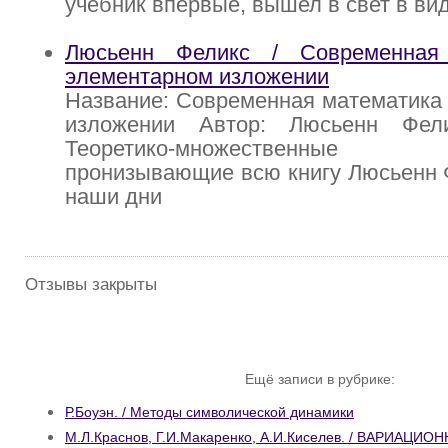
учебник впервые, вышел в свет в ви
Люсьенн Феликс / Современная
элементарном изложении
Название: Современная математика
изложении Автор: Люсьенн Фели
Теоретико-множественные
пронизывающие всю книгу Люсьенн 
наши дни
Отзывы закрыты
Ещё записи в рубрике:
Р.Боуэн. / Методы символической динамики
М.Л.Краснов, Г.И.Макаренко, А.И.Киселев. / ВАРИАЦ