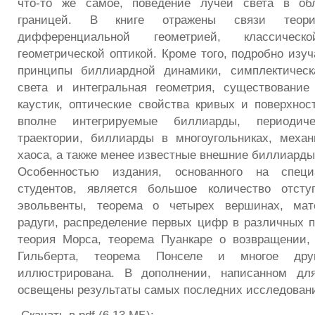
что-то же самое, поведение лучей света в об
границей. В книге отражены связи теор
дифференциальной геометрией, классиче
геометрической оптикой. Кроме того, подробно изу
принципы биллиардной динамики, симплектическ
света и интегральная геометрия, существование
каустик, оптические свойства кривых и поверхност
вполне интегрируемые биллиарды, периодич
траектории, биллиарды в многоугольниках, меха
хаоса, а также менее известные внешние биллиарды
Особенностью издания, основанного на спец
студентов, является большое количество отст
эвольвенты, теорема о четырех вершинах, мат
радуги, распределение первых цифр в различных п
теория Морса, теорема Пуанкаре о возвращении,
Гильберта, теорема Понселе и многое друг
иллюстрирована. В дополнении, написанном для
освещены результаты самых последних исследован
Скачать в pdf (6,13 МБ):