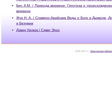
Бич A.M. / Природа времени: Гипотеза о происхождени
времени
Жук Н. А. / Славяно-Арийские Веды о Боге и Дьяволе, Д
и Безумии
Дэвид Уилкок / Сдвиг Эпох
2008-2022 © |
Электронная библио