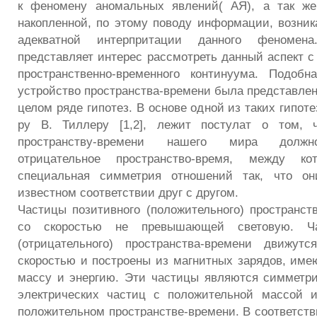
к феномену аномальных явлений( АЯ), а так ж
накопленной, по этому поводу информации, возник
адекватной интерпритации данного феномен
представляет интерес рассмотреть данный аспект с
пространственно-временного континуума. Подобн
устройство пространства-времени была представлен
целом ряде гипотез. В основе одной из таких гипот
ру В. Тиллеру [1,2], лежит постулат о том, 
пространству-времени нашего мира должно
отрицательное пространство-время, между ко
специальная симметрия отношений так, что он
известном соответствии друг с другом.
Частицы позитивного (положительного) пространст
со скоростью не превышающей световую. Ча
(отрицательного) пространства-времени движутс
скоростью и построены из магнитных зарядов, им
массу и энергию. Эти частицы являются симметр
электрических частиц с положительной массой 
положительном пространстве-времени. В соответств