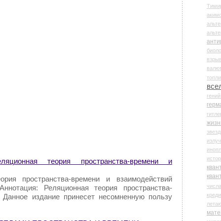
Тими
аки
альте
альт
анти
биоло
взры
валю
топл
все
гени
герм
гитле
жизн
звез
излу
иноп
истор
яционная теория пространства-времени и
кван
кван
ория пространства-времени и взаимодействий
числ
ннотация: Реляционная теория пространства-
креди
. Данное издание принесет несомненную пользу
лета
мате