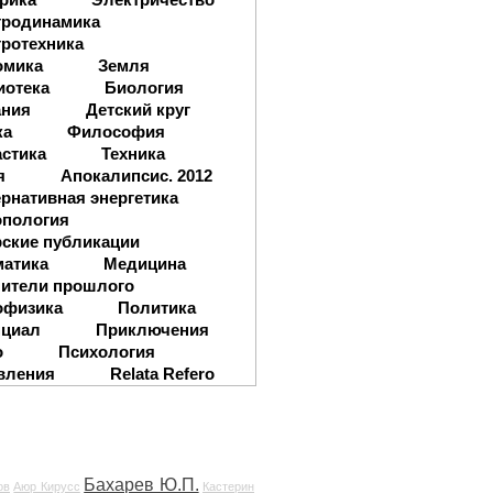
тродинамика
ротехника
омика
Земля
иотека
Биология
ания
Детский круг
ка
Философия
стика
Техника
я
Апокалипсис. 2012
рнативная энергетика
опология
ские публикации
матика
Медицина
ители прошлого
офизика
Политика
нциал
Приключения
о
Психология
вления
Relata Refero
Бахарев Ю.П.
ов
Аюр Кирусс
Кастерин