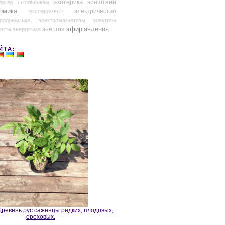
эзотерика
эйнштейн
ергер
школьникам
омика
электричество
эксперимент
тродинамика
электромагнетизм
электрон
эфир
энергия
явления
енты
энергетика
ЙТА:
ревень.рус саженцы редких, плодовых,
ореховых.