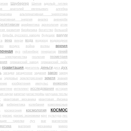
Шаубергер
рязев
Шипов
адольф гитлер
мов анатолий евгеньевич
алгебра
рнатива
альтернативная энергетика
ернативная энергия
анализ
аненербе
релятивизм
арифметика
археология
атом
гия развития
биофизика
богатство
большой
вакуум
в
борьба русского народа
будущее
века
вода
та
вихри
водород
водородное
время
иво
воздух
война
волны
ленная
гений
вуз
гейзенберг
генератор
геометрия
й электричества
геология
ания
германский народ
германский рейх
гравитация
деньги
дух
р
двигатель
диск
ь
закон
загадки
загадочное
задания
заряд
земля
ды
здоровье
землетрясения
знания
инженер
чение
изобретения
импульс
исследования
ланетяне
интеллект
история
ия науки
капитал
катастрофы
катушка теслы
т
квантовая механика
квантовая физика
ты
кибернетика
колебания
комплексные
космос
космология
а
космогония
т
кризис
кризис экономики
круг
культура
лес
ющие тарелки
луч
маг
магнетизм
матика
материя
механика
микро