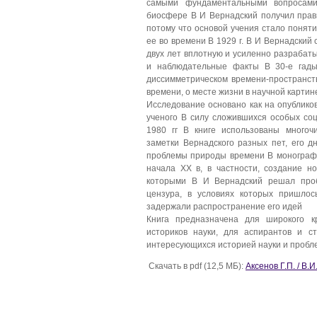
самыми фундаментальными вопросами
биосфере В И Вернадский получил прави
потому что основой учения стало понят
ее во времени В 1929 г. В И Вернадский
двух лет вплотную и усиленно разраба
и наблюдательные факты В 30-е гады
диссимметрическом времени-пространст
времени, о месте жизни в научной картин
Исследование основано как на опублико
ученого В силу сложившихся особых соц
1980 гг В книге использованы многоч
заметки Вернадского разных пет, его д
проблемы природы времени В монограф
начала XX в, в частности, создание н
которыми В И Вернадский решал проб
цензура, в условиях которых пришлос
задержали распространение его идей
Книга предназначена для широкого кр
историков науки, для аспирантов и с
интересующихся историей науки и проб
Скачать в pdf (12,5 МБ):
Аксенов Г.П. / В