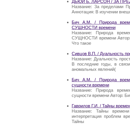
ДЬЮИ Б. ЛАРСОН / ЗА П
Название: За пределами Пр
Аннотация: В изучении внеш
Бич А.М. / Природа врем
СУЩНОСТИ времени
Название: Природа време
СУЩНОСТИ времени Автор: Б
Что такое
Сивцов В.П. / Дуальность п
Название: Дуальность прос
В последние годы, в связ
аномальных явлений(
Бич A.M. / Природа врем
сущности времени
Название: Природа време
сущности времени Автор: Би
Гаврилов Г.И. / Тайны време
Название: Тайны времени
интерпретация проблем вре
Тайны