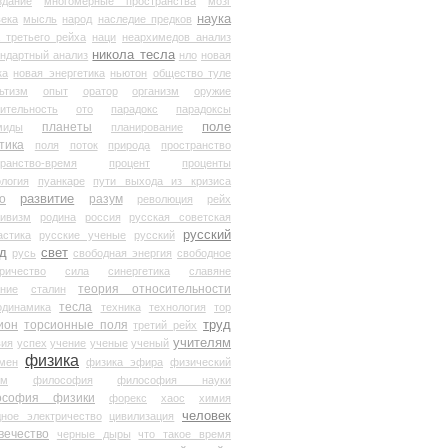
здание
многомерные пространства
мозг
наука
века
мысль
народ
наследие предков
 третьего рейха
наци
неархимедов анализ
никола тесла
андартный анализ
нло
новая
ка
новая энергетика
ньютон
общество туле
ьтизм
опыт
оратор
организм
оружие
ительность
ото
парадокс
парадоксы
планеты
поле
миды
планирование
тика
поля
поток
природа
пространство
транство-время
процент
проценты
логия
пуанкаре
пути выхода из кризиса
о
развитие
разум
революция
рейх
тивизм
родина
россия
русская советская
русский
астика
русские ученые
русский
д
свет
русь
свободная энергия
свободное
ричество
сила
синергетика
славяне
теория относительности
ание
сталин
тесла
одинамика
техника
технология
тор
труд
ион
торсионные поля
третий рейх
учителям
вия
успех
учение
ученые
ученый
физика
мен
физика эфира
физический
ум
философия
философия науки
ософия физики
форекс
хаос
химия
человек
дное электричество
цивилизация
вечество
черные дыры
что такое время