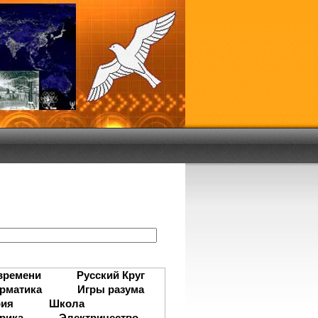
:
времени
Русский Круг
рматика
Игры разума
рия
Школа
рика
Электричество