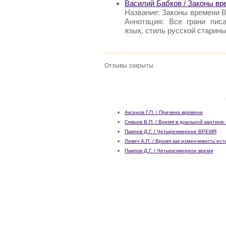
Василий Бабков / Законы
Название: Законы времени
Аннотация: Все грани пис
язык, стиль русской старины
Отзывы закрыты
Аксенов Г.П. / Причина времени
Сивцов В.П. / Время в дуальной картине
Павлов Д.Г. / Четырехмерное ВРЕМЯ
Левич А.П. / Время как изменчивость ест
Павлов Д.Г. / Четырехмерное время