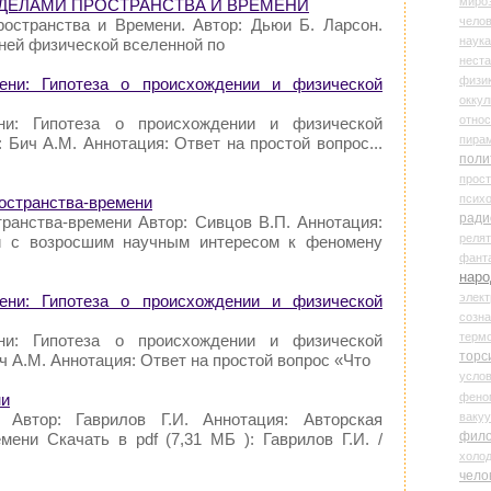
миро
РЕДЕЛАМИ ПРОСТРАНСТВА И ВРЕМЕНИ
чело
остранства и Времени. Автор: Дьюи Б. Ларсон.
наука
ней физической вселенной по
нест
физи
ени: Гипотеза о происхождении и физической
оккул
относ
ни: Гипотеза о происхождении и физической
пира
ич А.М. Аннотация: Ответ на простой вопрос...
поли
прос
психо
ространства-времени
ради
транства-времени Автор: Сивцов В.П. Аннотация:
реля
и с возросшим научным интересом к феномену
фант
наро
элект
ени: Гипотеза о происхождении и физической
созн
терм
ни: Гипотеза о происхождении и физической
торс
ч A.M. Аннотация: Ответ на простой вопрос «Что
усло
фено
ни
ваку
 Автор: Гаврилов Г.И. Аннотация: Авторская
фил
мени Скачать в pdf (7,31 МБ ): Гаврилов Г.И. /
холо
чело