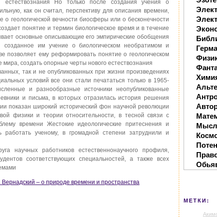
 естествознания Но только после создания учения о
Элек
льную, как он считал, перспективу для описания времени,
Элект
ие о геологической вечности биосферы или о бесконечности
 создает понятие и термин биологическое время и в течение
Экон
тывает основные описывающие его эмпирические обобщения
Библ
 созданное им учение о биологическом необратимом и
Герм
ве позволяет ему реформировать понятие о геологическом
Физи
е мира, создать опорные черты нового естествознания
Фанта
ванных, так и не опубликованных при жизни произведениях
Хими
иальных условий все они стали печататься только в 1965-
Альте
исленные и разнообразные источники неопубликованные
Антр
невники и письма, в которых отразилась история решения
Автор
ии показан широкий исторический фон научной революции
овой физики и теории относительности, в тесной связи с
Мате
лему времени Жестокие идеологические притеснения и
Мысл
ь работать ученому, в громадной степени затруднили и
Косм
Поте
уга научных работников естественнонаучного профиля,
Прав
тудентов соответствующих специальностей, а также всех
Обья
лемами
.И. Вернадский – о природе времени и пространства
МЕТКИ:
Аким