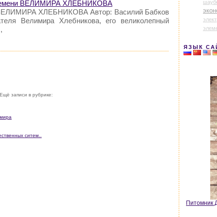
шауб
 времени ВЕЛИМИРА ХЛЕБНИКОВА
экон
 ВЕЛИМИРА ХЛЕБНИКОВА Автор: Василий Бабков
элек
ателя Велимира Хлебникова, его великолепный
элем
,
ЯЗЫК СА
Ещё записи в рубрике:
 мира
ественных ситем..
Питомник Д