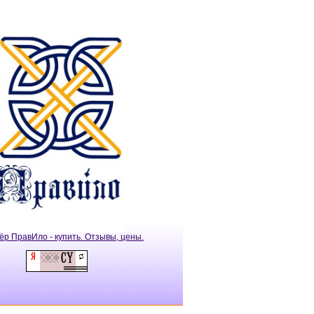
ёр ПравИло - купить. Отзывы, цены.