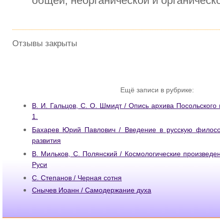
общей, неорганической и органическ
Отзывы закрыты
Ещё записи в рубрике:
В. И. Гальцов, С. О. Шмидт / Опись архива Посольского 
1.
Бахарев Юрий Павлович / Введение в русскую филос
развития
В. Мильков, С. Полянский / Космологические произведе
Руси
С. Степанов / Черная сотня
Снычев Иоанн / Самодержание духа