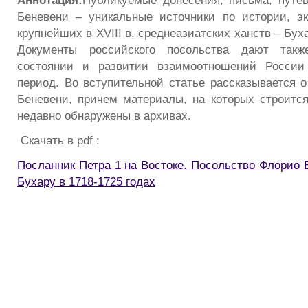
Аннотация:
Публикуемые донесения, письма, путе
Беневени – уникальные источники по истории, э
крупнейших в XVIII в. среднеазиатских ханств – Бух
Документы российского посольства дают такж
состоянии и развитии взаимоотношений России
период. Во вступительной статье рассказывается о
Беневени, причем материалы, на которых строится
недавно обнаружены в архивах.
Скачать в pdf :
Посланник Петра 1 на Востоке. Посольство Флорио 
Бухару в 1718-1725 годах