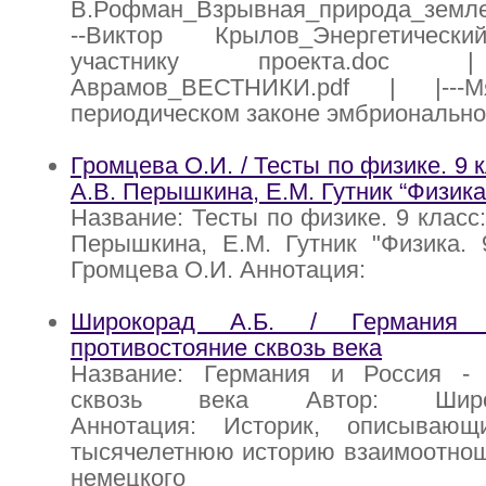
В.Рофман_Взрывная_природа_землетр
--Виктор Крылов_Энергетически
участнику проекта.doc |
Аврамов_ВЕСТНИКИ.pdf | |---
периодическом законе эмбрионально
Громцева О.И. / Тесты по физике. 9 к
А.В. Перышкина, Е.М. Гутник “Физика.
Название: Тесты по физике. 9 класс:
Перышкина, Е.М. Гутник "Физика. 
Громцева О.И. Аннотация:
Широкорад А.Б. / Германия
противостояние сквозь века
Название: Германия и Россия - 
сквозь века Автор: Шир
Аннотация: Историк, описываю
тысячелетнюю историю взаимоотнош
немецкого