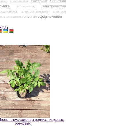
эзотерика
эйнштейн
ергер
школьникам
омика
электричество
эксперимент
тродинамика
электромагнетизм
электрон
эфир
энергия
явления
енты
энергетика
ЙТА:
ревень.рус саженцы редких, плодовых,
ореховых.