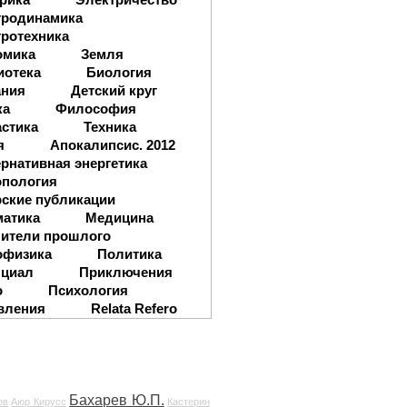
тродинамика
ротехника
омика
Земля
иотека
Биология
ания
Детский круг
ка
Философия
стика
Техника
я
Апокалипсис. 2012
рнативная энергетика
опология
ские публикации
матика
Медицина
ители прошлого
офизика
Политика
нциал
Приключения
о
Психология
вления
Relata Refero
Бахарев Ю.П.
ов
Аюр Кирусс
Кастерин