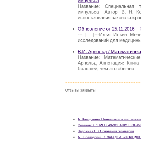
импульса
Название: Специальная т
импульса Автор: В. Н. Ко
использования закона сохра
Обновление от 25.11.2016 –
--- | | |---Илья Ильич Меч
исследований для медицины
В.И. Арнольд / Математичес
Название: Математически
Арнольд Аннотация: Книга
большей, чем это обычно
Отзывы закрыты
А. Володченко / Генетическое построен
Сизенов В. / ПРЕОБРАЗОВАНИЯ ЛОБА
Нарожная Н. / Основания геометрии
А. Воеводский / ЗАГАДКИ «ХОЛО