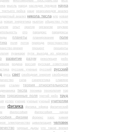
здание
многомерные пространства
мозг
наука
века
мысль
народ
наследие предков
 третьего рейха
наци
неархимедов анализ
никола тесла
андартный анализ
нло
новая
ка
новая энергетика
ньютон
общество туле
ьтизм
опыт
оратор
организм
оружие
ительность
ото
парадокс
парадоксы
планеты
поле
миды
планирование
тика
поля
поток
природа
пространство
транство-время
процент
проценты
логия
пуанкаре
пути выхода из кризиса
о
развитие
разум
революция
рейх
тивизм
родина
россия
русская советская
русский
астика
русские ученые
русский
д
свет
русь
свободная энергия
свободное
ричество
сила
синергетика
славяне
теория относительности
ание
сталин
тесла
одинамика
техника
технология
тор
труд
ион
торсионные поля
третий рейх
учителям
вия
успех
учение
ученые
ученый
физика
мен
физика эфира
физический
ум
философия
философия науки
ософия физики
форекс
хаос
химия
человек
дное электричество
цивилизация
вечество
черные дыры
что такое время