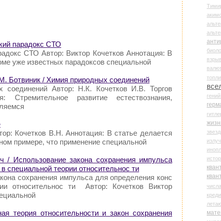
Тими
аки
альте
альт
анти
ский парадокс СТО
биоло
радокс СТО Автор: Виктор Кочетков Аннотация: В
взры
роме уже известных парадоксов специальной
валю
топл
.М. Ботвиник / Химия природных соединений
все
 соединений Автор: Н.К. Кочетков И.В. Торгов
гени
: Стремительное развитие естествознания,
герм
вляемся
гитле
жизн
е
звез
ор: Кочетков В.Н. Аннотация: В статье делается
излу
тном примере, что применение специальной
иноп
истор
ч / Использование закона сохранения импульса
кван
 в специальной теории относительнос ти
кван
акона сохранения импульса для определения конс
ии относительнос ти Автор: Кочетков Виктор
числ
пециальной
креди
лета
ная теория относительности и закон сохранения
мате