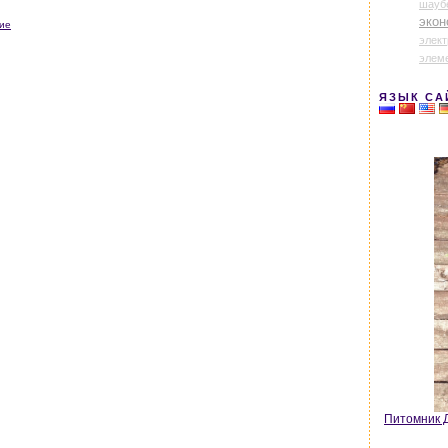
шауб
экон
ние
элек
элем
ЯЗЫК СА
Питомник Д