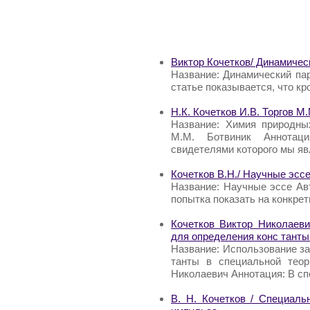
Виктор Кочетков/ Динамиче
Название: Динамический па
статье показывается, что к
Н.К. Кочетков И.В. Торгов М
Название: Химия природных
М.М. Ботвиник Аннотация
свидетелями которого мы я
Кочетков В.Н./ Научные эсс
Название: Научные эссе Авт
попытка показать на конкре
Кочетков Виктор Николаеви
для определения конс танты
Название: Использование з
танты в специальной теор
Николаевич Аннотация: В с
В. Н. Кочетков / Специаль