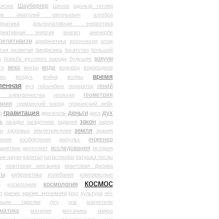
Шаубергер
рязев
Шипов
адольф гитлер
мов анатолий евгеньевич
алгебра
рнатива
альтернативная энергетика
ернативная энергия
анализ
аненербе
релятивизм
арифметика
археология
атом
гия развития
биофизика
богатство
большой
вакуум
в
борьба русского народа
будущее
века
вода
та
вихри
водород
водородное
время
иво
воздух
война
волны
ленная
гений
вуз
гейзенберг
генератор
геометрия
й электричества
геология
ания
германский народ
германский рейх
гравитация
деньги
дух
р
двигатель
диск
ь
закон
загадки
загадочное
задания
заряд
земля
ды
здоровье
землетрясения
знания
инженер
чение
изобретения
импульс
исследования
ланетяне
интеллект
история
ия науки
капитал
катастрофы
катушка теслы
т
квантовая механика
квантовая физика
ты
кибернетика
колебания
комплексные
космос
космология
а
космогония
т
кризис
кризис экономики
круг
культура
лес
ющие тарелки
луч
маг
магнетизм
матика
материя
механика
микро