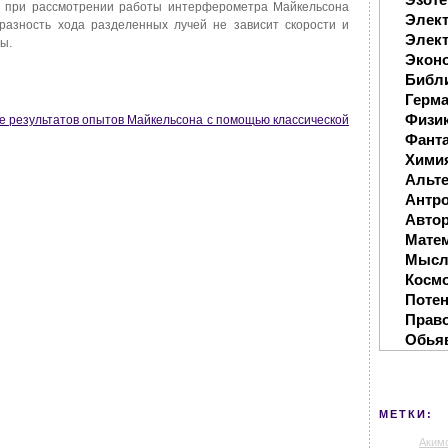
ии при рассмотрении работы интерферометра Майкельсона
Элек
 разность хода разделенных лучей не зависит скорости и
Элект
ы.
Экон
Библ
Герм
Физи
ие результатов опытов Майкельсона с помощью классической
Фанта
Хими
Альте
Антр
Автор
Мате
Мысл
Косм
Поте
Прав
Обья
МЕТКИ:
Аким