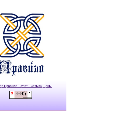
ёр ПравИло - купить. Отзывы, цены.