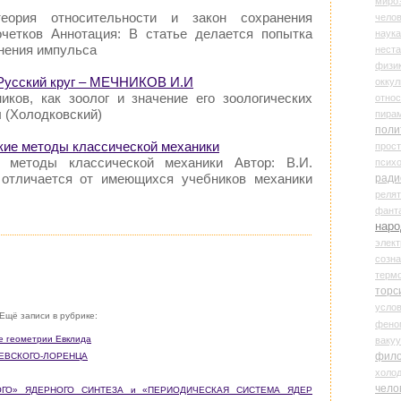
миро
еория относительности и закон сохранения
чело
четков Аннотация: В статье делается попытка
наука
нения импульса
нест
физи
 Русский круг – МЕЧНИКОВ И.И
оккул
ников, как зоолог и значение его зоологических
относ
 (Холодковский)
пира
поли
кие методы классической механики
прос
е методы классической механики Автор: В.И.
психо
 отличается от имеющихся учебников механики
ради
реля
фант
наро
элект
созн
терм
торс
усло
Ещё записи в рубрике:
фено
ие геометрии Евклида
ваку
фил
ЧЕВСКОГО-ЛОРЕНЦА
холо
чело
ДНОГО» ЯДЕРНОГО СИНТЕЗА и «ПЕРИОДИЧЕСКАЯ СИСТЕМА ЯДЕР