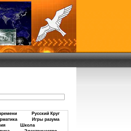
:
времени
Русский Круг
рматика
Игры разума
рия
Школа
рика
Электричество