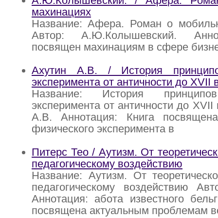
А.Ю.Колышевский. / Афера. Ром
махинациях
Название: Афера. Роман о мобиль
Автор: А.Ю.Колышевский. Анн
посвящен махинациям в сфере бизн
Ахутин А.В. / История принцип
эксперимента от античности до XVII в
Название: История принципов
эксперимента от античности до XVII 
А.В. Аннотация: Книга посвящен
физического эксперимента в
Питерс Тео / Аутизм. От теоретичес
педагогическому воздействию
Название: Аутизм. От теоретическ
педагогическому воздействию Авт
Аннотация: абота известного бельг
посвящена актуальным проблемам в