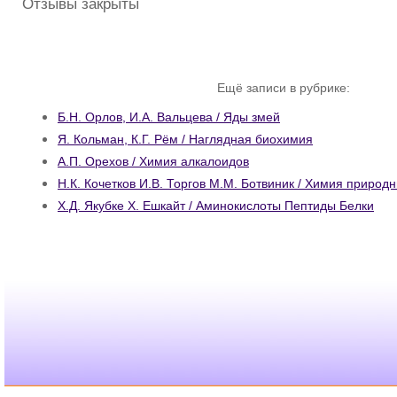
Отзывы закрыты
Ещё записи в рубрике:
Б.Н. Орлов, И.А. Вальцева / Яды змей
Я. Кольман, К.Г. Рём / Наглядная биохимия
А.П. Орехов / Химия алкалоидов
Н.К. Кочетков И.В. Торгов М.М. Ботвиник / Химия природ
Х.Д. Якубке X. Ешкайт / Аминокислоты Пептиды Белки