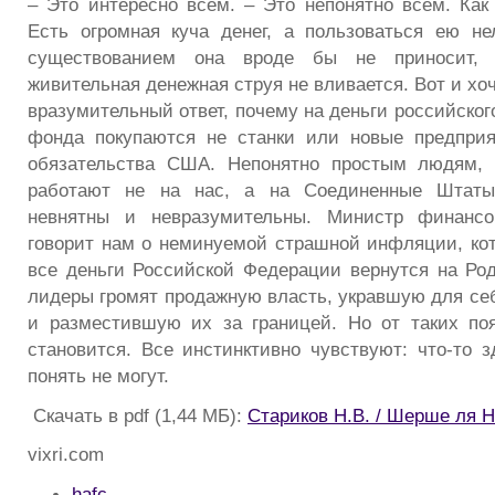
– Это интересно всем. – Это непонятно всем. Как
Есть огромная куча денег, а пользоваться ею н
существованием она вроде бы не приносит,
живительная денежная струя не вливается. Вот и х
вразумительный ответ, почему на деньги российско
фонда покупаются не станки или новые предприя
обязательства США. Непонятно простым людям, 
работают не на нас, а на Соединенные Штаты
невнятны и невразумительны. Министр финансо
говорит нам о неминуемой страшной инфляции, кот
все деньги Российской Федерации вернутся на Ро
лидеры громят продажную власть, укравшую для се
и разместившую их за границей. Но от таких по
становится. Все инстинктивно чувствуют: что-то з
понять не могут.
Скачать в pdf (1,44 МБ):
Стариков Н.В. / Шерше ля 
vixri.com
hafc