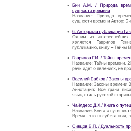
Бич A.M. / Природа врем
сущности времени
Название: Природа време
сущности времени Автор: Би
6. Авторская публикация Гав
Одним из интереснейших 
является Гаврилов Ген
публикацию, книгу – Тайны 
Гаврилов Г.И. / Тайны времен
Название: Тайны времени, 20
речь идёт о явлениях, не пр
Василий Бабков / Законы
Название: Законы времени
Аннотация: Все грани пис
язык, стиль русской старины
Чайлдерс Д.Х./ Книга о путе
Название: Книга о путешест
Время - это та субстанция, 
Сивцов В.П. / Дуальность п