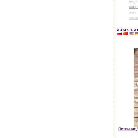
шауб
экон
элек
элем
ЯЗЫК СА
Питомник Д