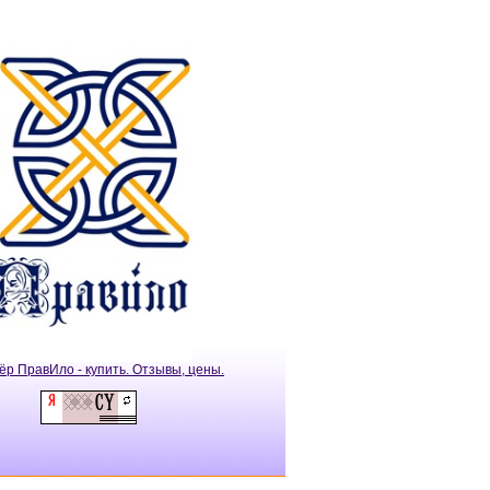
ёр ПравИло - купить. Отзывы, цены.