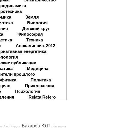
тродинамика
ротехника
омика
Земля
иотека
Биология
ания
Детский круг
ка
Философия
стика
Техника
я
Апокалипсис. 2012
рнативная энергетика
опология
ские публикации
матика
Медицина
ители прошлого
офизика
Политика
нциал
Приключения
о
Психология
вления
Relata Refero
Бахарев Ю.П.
ов
Аюр Кирусс
Кастерин