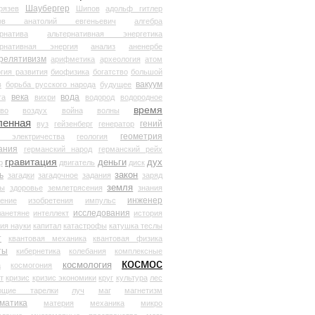
Шаубергер
рязев
Шипов
адольф гитлер
мов анатолий евгеньевич
алгебра
рнатива
альтернативная энергетика
ернативная энергия
анализ
аненербе
релятивизм
арифметика
археология
атом
гия развития
биофизика
богатство
большой
вакуум
в
борьба русского народа
будущее
века
вода
та
вихри
водород
водородное
время
иво
воздух
война
волны
ленная
гений
вуз
гейзенберг
генератор
геометрия
й электричества
геология
ания
германский народ
германский рейх
гравитация
деньги
дух
р
двигатель
диск
ь
закон
загадки
загадочное
задания
заряд
земля
ды
здоровье
землетрясения
знания
инженер
чение
изобретения
импульс
исследования
ланетяне
интеллект
история
ия науки
капитал
катастрофы
катушка теслы
т
квантовая механика
квантовая физика
ты
кибернетика
колебания
комплексные
космос
космология
а
космогония
т
кризис
кризис экономики
круг
культура
лес
ющие тарелки
луч
маг
магнетизм
матика
материя
механика
микро