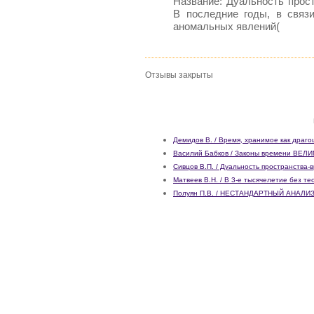
Название: Дуальность прос
В последние годы, в связ
аномальных явлений(
Отзывы закрыты
Демидов В. / Время, хранимое как драго
Василий Бабков / Законы времени ВЕ
Сивцов В.П. / Дуальность пространства-
Матвеев В.Н. / В 3-е тысячелетие без т
Полуян П.В. / НЕСТАНДАРТНЫЙ АНАЛ