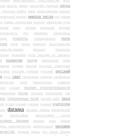
здание
многомерные пространства
мозг
наука
века
мысль
народ
наследие предков
 третьего рейха
наци
неархимедов анализ
никола тесла
андартный анализ
нло
новая
ка
новая энергетика
ньютон
общество туле
ьтизм
опыт
оратор
организм
оружие
ительность
ото
парадокс
парадоксы
планеты
поле
миды
планирование
тика
поля
поток
природа
пространство
транство-время
процент
проценты
логия
пуанкаре
пути выхода из кризиса
о
развитие
разум
революция
рейх
тивизм
родина
россия
русская советская
русский
астика
русские ученые
русский
д
свет
русь
свободная энергия
свободное
ричество
сила
синергетика
славяне
теория относительности
ание
сталин
тесла
одинамика
техника
технология
тор
труд
ион
торсионные поля
третий рейх
учителям
вия
успех
учение
ученые
ученый
физика
мен
физика эфира
физический
ум
философия
философия науки
ософия физики
форекс
хаос
химия
человек
дное электричество
цивилизация
вечество
черные дыры
что такое время