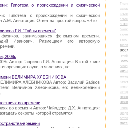
Тими
ени: Гипотеза о происхождении и физической
аки
альте
ни: Гипотеза о происхождении и физической
альт
ч A.M. Аннотация: Ответ на простой вопрос «Что
анти
биоло
рилова Г.И. “Тайны времени”
взры
физиков, занимающихся феноменом времени,
валю
надий Иванович. Размещаем его авторскую
топл
Времени.
все
гени
и, 2009г.
герм
09г. Автор: Гаврилов Г.И. Аннотация: В этой книге
гитле
отиворечащих науке, о явлениях, не
жизн
звез
 времени ВЕЛИМИРА ХЛЕБНИКОВА
излу
 ВЕЛИМИРА ХЛЕБНИКОВА Автор: Василий Бабков
иноп
ателя Велимира Хлебникова, его великолепный
истор
,
кван
кван
шествиях во времени
виях во времени Автор: Чайлдерс Д.Х. Аннотация:
числ
разгадать секреты которой стремятся
креди
лета
ространства-времени
мате