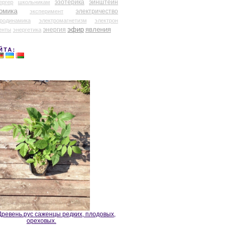
эзотерика
эйнштейн
ергер
школьникам
омика
электричество
эксперимент
тродинамика
электромагнетизм
электрон
эфир
энергия
явления
енты
энергетика
ЙТА:
ревень.рус саженцы редких, плодовых,
ореховых.