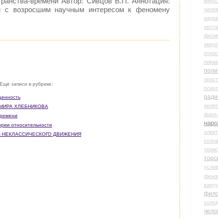
транства-времени Автор: Сивцов В.П. Аннотация:
миро
и с возросшим научным интересом к феномену
чело
наука
нест
физи
оккул
относ
пира
поли
прос
Ещё записи в рубрике:
психо
ради
ценность
реля
ЛИМИРА ХЛЕБНИКОВА
фант
времени
наро
еории относительности
элект
ИЗ НЕКЛАССИЧЕСКОГО ДВИЖЕНИЯ
созн
терм
торс
усло
фено
ваку
фил
холо
чело