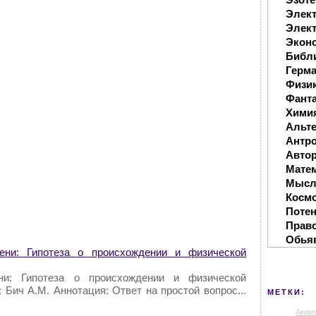
Элек
Элект
Экон
Библ
Герм
Физи
Фанта
Хими
Альте
Антр
Автор
Мате
Мысл
Косм
Поте
Прав
Обья
ени: Гипотеза о происхождении и физической
ни: Гипотеза о происхождении и физической
ич А.М. Аннотация: Ответ на простой вопрос...
МЕТКИ:
Аким