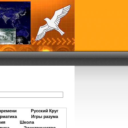
:
времени
Русский Круг
рматика
Игры разума
рия
Школа
рика
Электричество