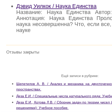
Дэвид Уилкок / Наука Единства
Название: Наука Единства Автор
Аннотация: Наука Единства Проло
наука несовершенна? Что, если все,
науке
Отзывы закрыты
Ещё записи в рубрике:
Щепетилов А. В. / Анализ и механика на двухточечн
пространствах.
Деза Е.И. / Специальные числа натурального ряда: Учеб
Деза Е.И., Котова Л.В. / Сборник задач по теории чисел
решениями): Учебное пособие.