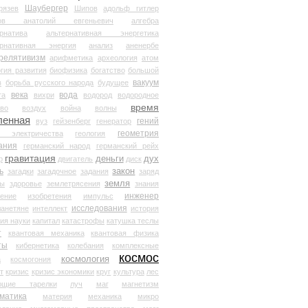
Шаубергер
рязев
Шипов
адольф гитлер
мов анатолий евгеньевич
алгебра
рнатива
альтернативная энергетика
ернативная энергия
анализ
аненербе
релятивизм
арифметика
археология
атом
гия развития
биофизика
богатство
большой
вакуум
в
борьба русского народа
будущее
века
вода
та
вихри
водород
водородное
время
иво
воздух
война
волны
ленная
гений
вуз
гейзенберг
генератор
геометрия
й электричества
геология
ания
германский народ
германский рейх
гравитация
деньги
дух
р
двигатель
диск
ь
закон
загадки
загадочное
задания
заряд
земля
ды
здоровье
землетрясения
знания
инженер
чение
изобретения
импульс
исследования
ланетяне
интеллект
история
ия науки
капитал
катастрофы
катушка теслы
т
квантовая механика
квантовая физика
ты
кибернетика
колебания
комплексные
космос
космология
а
космогония
т
кризис
кризис экономики
круг
культура
лес
ющие тарелки
луч
маг
магнетизм
матика
материя
механика
микро