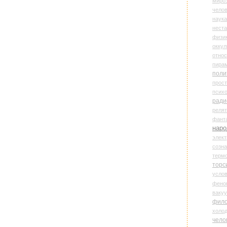
миро
чело
наука
нест
физи
оккул
относ
пира
поли
прос
психо
ради
реля
фант
наро
элект
созн
терм
торс
усло
фено
ваку
фил
холо
чело