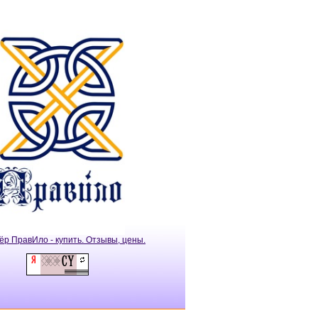
ёр ПравИло - купить. Отзывы, цены.