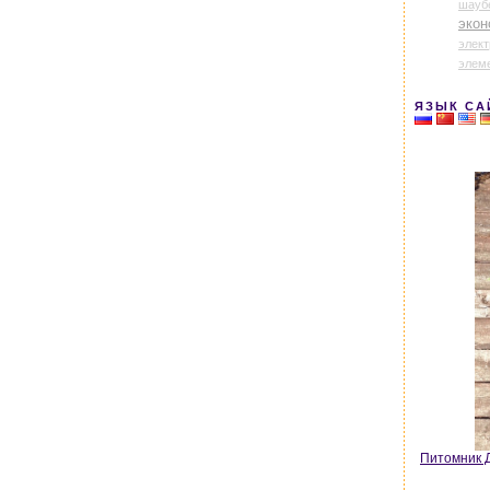
шауб
экон
элек
элем
ЯЗЫК СА
Питомник Д