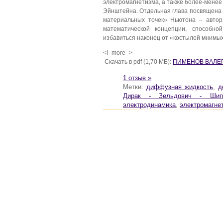
электромагнетизма, а также более-мене
Эйнштейна. Отдельная глава посвящена 
материальных точек» Ньютона – автор
математической концепции, способно
избавиться наконец от «костылей мнимых
<!–more–>
Скачать в pdf (1,70 МБ):
ПИМЕНОВ ВАЛЕРИ
1 отзыв »
Метки:
диффузная жидкость
,
д
Дирак - Зельдович - Шип
электродинамика
,
электромагне