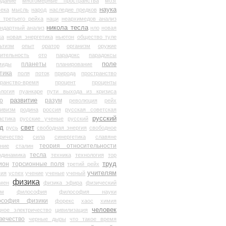
здание
многомерные пространства
мозг
наука
века
мысль
народ
наследие предков
 третьего рейха
наци
неархимедов анализ
никола тесла
андартный анализ
нло
новая
ка
новая энергетика
ньютон
общество туле
ьтизм
опыт
оратор
организм
оружие
ительность
ото
парадокс
парадоксы
планеты
поле
миды
планирование
тика
поля
поток
природа
пространство
транство-время
процент
проценты
логия
пуанкаре
пути выхода из кризиса
о
развитие
разум
революция
рейх
тивизм
родина
россия
русская советская
русский
астика
русские ученые
русский
д
свет
русь
свободная энергия
свободное
ричество
сила
синергетика
славяне
теория относительности
ание
сталин
тесла
одинамика
техника
технология
тор
труд
ион
торсионные поля
третий рейх
учителям
вия
успех
учение
ученые
ученый
физика
мен
физика эфира
физический
ум
философия
философия науки
ософия физики
форекс
хаос
химия
человек
дное электричество
цивилизация
вечество
черные дыры
что такое время