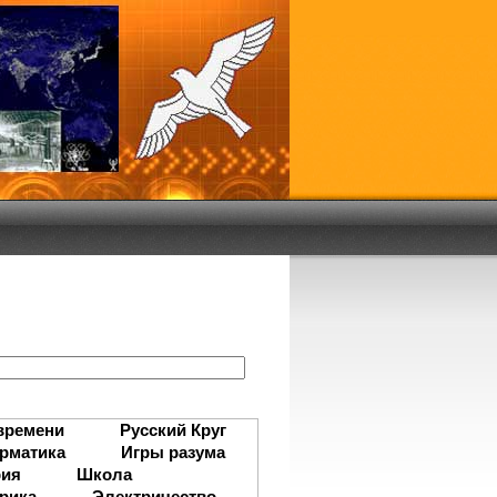
:
времени
Русский Круг
рматика
Игры разума
рия
Школа
рика
Электричество