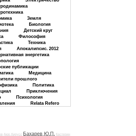
тродинамика
ротехника
омика
Земля
иотека
Биология
ания
Детский круг
ка
Философия
стика
Техника
я
Апокалипсис. 2012
рнативная энергетика
опология
ские публикации
матика
Медицина
ители прошлого
офизика
Политика
нциал
Приключения
о
Психология
вления
Relata Refero
Бахарев Ю.П.
ов
Аюр Кирусс
Кастерин