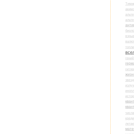
Тими
аки
альте
альт
анти
биоло
взры
валю
топл
все
гени
герм
гитле
жизн
звез
излу
иноп
истор
кван
кван
числ
креди
лета
мате