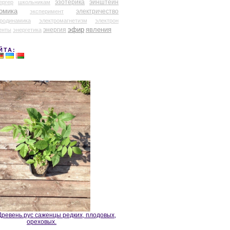
эзотерика
эйнштейн
ергер
школьникам
омика
электричество
эксперимент
тродинамика
электромагнетизм
электрон
эфир
энергия
явления
енты
энергетика
ЙТА:
ревень.рус саженцы редких, плодовых,
ореховых.