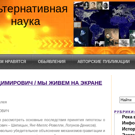
ьтернативная
наука
М НРАВЯТСЯ
ОБЬЯВЛЕНИЯ
АВТОРСКИЕ ПУБЛИКАЦИИ
ИМИРОВИЧ / МЫ ЖИВЕМ НА ЭКРАНЕ
плея
ОВИЧ
РУБРИКИ
Река 
я рассмотреть основные последствия принятия гипотезы о
Инфо
ович – Шипицын, Янг-Миллс-Ровелли, Логунов-Денисов).
Исто
овольно убедительное объяснение механизмов гравитации и
Эзоте