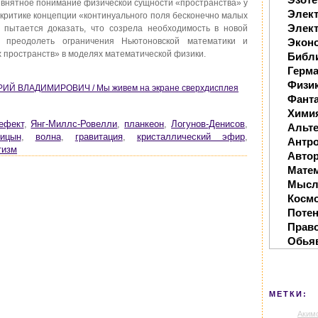
е внятное понимание физической сущности «пространства» у
Элек
критике концепции «континуального поля бесконечно малых
Элект
 пытается доказать, что созрела необходимость в новой
й преодолеть ограничения Ньютоновской математики и
Экон
 пространств» в моделях математической физики.
Библ
Герм
Физи
Й ВЛАДИМИРОВИЧ / Мы живем на экране сверхдисплея
Фанта
Хими
ефект
,
Янг-Миллс-Ровелли
,
планкеон
,
Логунов-Денисов
,
Альте
ицын
,
волна
,
гравитация
,
кристаллический эфир
,
Антр
тизм
Автор
Мате
Мысл
Косм
Поте
Прав
Обья
МЕТКИ:
Аким