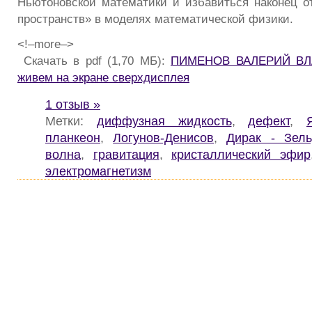
Ньютоновской математики и избавиться наконец 
пространств» в моделях математической физики.
<!–more–>
Скачать в pdf (1,70 МБ):
ПИМЕНОВ ВАЛЕРИЙ ВЛ
живем на экране сверхдисплея
1 отзыв »
Метки:
диффузная жидкость
,
дефект
,
планкеон
,
Логунов-Денисов
,
Дирак - Зел
волна
,
гравитация
,
кристаллический эфир
электромагнетизм