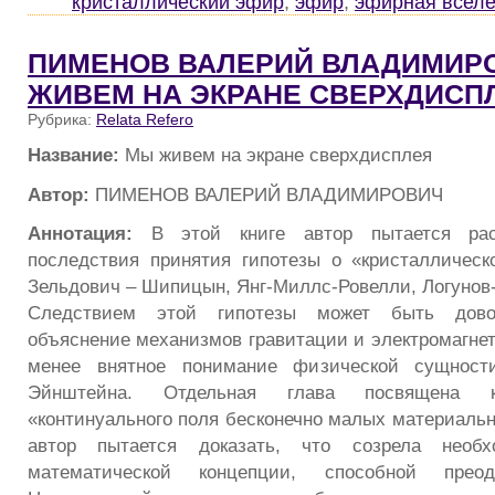
кристаллический эфир
,
эфир
,
эфирная всел
ПИМЕНОВ ВАЛЕРИЙ ВЛАДИМИРО
ЖИВЕМ НА ЭКРАНЕ СВЕРХДИСП
Рубрика:
Relata Refero
Название:
Мы живем на экране сверхдисплея
Автор:
ПИМЕНОВ ВАЛЕРИЙ ВЛАДИМИРОВИЧ
Аннотация:
В этой книге автор пытается рас
последствия принятия гипотезы о «кристалличес
Зельдович – Шипицын, Янг-Миллс-Ровелли, Логунов
Следствием этой гипотезы может быть дово
объяснение механизмов гравитации и электромагнет
менее внятное понимание физической сущности
Эйнштейна. Отдельная глава посвящена к
«континуального поля бесконечно малых материальн
автор пытается доказать, что созрела необ
математической концепции, способной преод