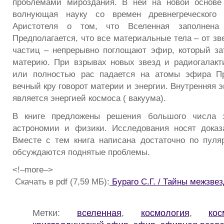
проблемами мироздания. В ней на новой основе 
волнующая науку со времен древнегреческого 
Аристотеля о том, что Вселенная заполнен
Предполагается, что все материальные тела – от з
частиц – непрерывно поглощают эфир, который за
материю. При взрывах новых звезд и радиогалакт
или полностью рас падается на атомы эфира П
вечный кру говорот материи и энергии. Внутренняя э
является энергией космоса ( вакуума).
В книге предложены решения большого числа з
астрономии и физики. Исследования носят доказ
Вместе с тем книга написана достаточно по пуля
обсуждаются поднятые проблемы.
<!–more–>
Скачать в pdf (7,59 МБ):
Бураго С.Г. / Тайны межзве
Метки:
вселенная
,
космология
,
кос